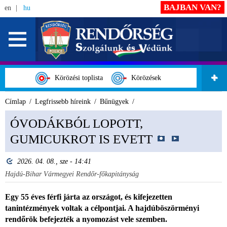
BAJBAN VAN?
en
hu
Körözési toplista
Körözések
Címlap
Legfrissebb híreink
Bűnügyek
ÓVODÁKBÓL LOPOTT,
GUMICUKROT IS EVETT
2026. 04. 08., sze - 14:41
Hajdú-Bihar Vármegyei Rendőr-főkapitányság
Egy 55 éves férfi járta az országot, és kifejezetten
tanintézmények voltak a célpontjai. A hajdúböszörményi
rendőrök befejezték a nyomozást vele szemben.