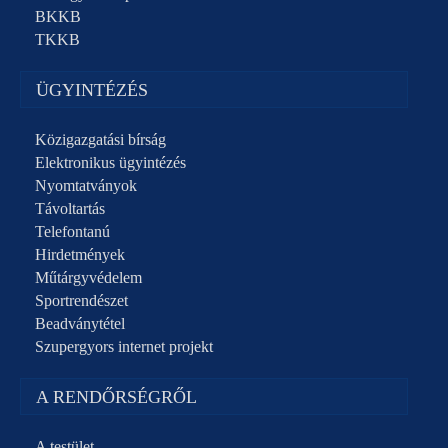
BKKB
TKKB
ÜGYINTÉZÉS
Közigazgatási bírság
Elektronikus ügyintézés
Nyomtatványok
Távoltartás
Telefontanú
Hirdetmények
Műtárgyvédelem
Sportrendészet
Beadványtétel
Szupergyors internet projekt
A RENDŐRSÉGRŐL
A testület