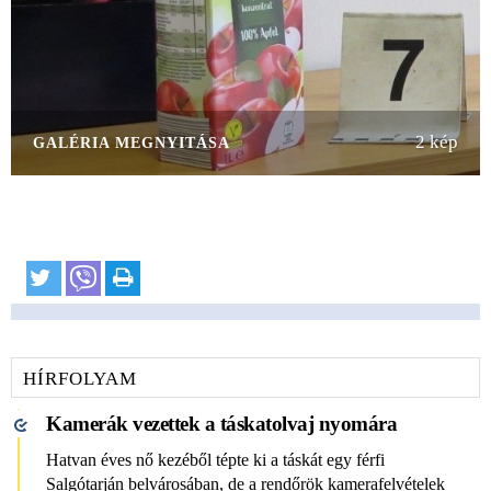
2 kép
GALÉRIA MEGNYITÁSA
HÍRFOLYAM
Kamerák vezettek a táskatolvaj nyomára
Hatvan éves nő kezéből tépte ki a táskát egy férfi
Salgótarján belvárosában, de a rendőrök kamerafelvételek