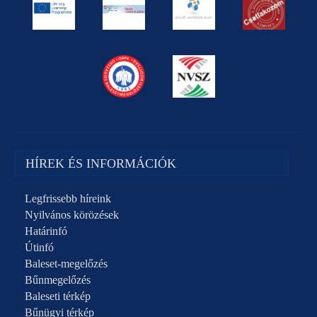
HÍREK ÉS INFORMÁCIÓK
Legfrissebb híreink
Nyilvános körözések
Határinfó
Útinfó
Baleset-megelőzés
Bűnmegelőzés
Baleseti térkép
Bűnügyi térkép