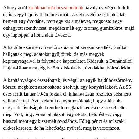
Ahogy arról
korábban már beszámoltunk
, tavaly év végén indult
eljárás egy hajdúvidi betörés miatt. Az elkövető az éj leple alatt
bement egy óvodába, ivott egy kis almalevet, megkóstolt egy
otthagyott szendvicset, megdézsmált egy csomag gumicukrot, majd
egy laptoppal a hóna alatt távozott.
A hajdúböszörményi rendőrök azonnal keresni kezdték, tanúkat
hallgattak meg, adatokat gyűjtöttek, de más megyék
kapitányságaival is felvették a kapcsolatot. Kiderült, a Dunántúltól
Hajdú-Bihar megyéig betörtek iskolákba, óvodákba, bölcsődékbe.
A kapitányságok összefogtak, és végül az egyik hajdúböszörményi
körzeti megbízott azonosította a tolvajt, egy konyári lakost. Az 55
éves férfit január 19-én fogták el, kihallgatásán részletes beismerő
vallomást tett. Azt is elárulta a nyomozóknak, hogy a kisebb-
nagyobb távolságokat rendre tömegközlekedési eszközzel tette
meg. Volt, hogy vonattal utazott egy iskolai betöréshez, vagy
busszal ment egy kiszemelt óvodához. Főleg pénzt és műszaki
cikket keresett, de ha lehetősége nyílt rá, meg is vacsorázott.