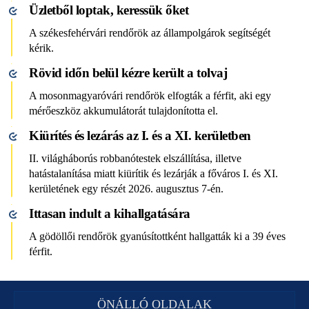
Üzletből loptak, keressük őket
A székesfehérvári rendőrök az állampolgárok segítségét
kérik.
Rövid időn belül kézre került a tolvaj
A mosonmagyaróvári rendőrök elfogták a férfit, aki egy
mérőeszköz akkumulátorát tulajdonította el.
Kiürítés és lezárás az I. és a XI. kerületben
II. világháborús robbanótestek elszállítása, illetve
hatástalanítása miatt kiürítik és lezárják a főváros I. és XI.
kerületének egy részét 2026. augusztus 7-én.
Ittasan indult a kihallgatására
A gödöllői rendőrök gyanúsítottként hallgatták ki a 39 éves
férfit.
ÖNÁLLÓ OLDALAK