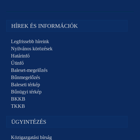
HÍREK ÉS INFORMÁCIÓK
Legfrissebb híreink
Nyilvános körözések
Határinfó
Útinfó
Baleset-megelőzés
Bűnmegelőzés
Baleseti térkép
Bűnügyi térkép
BKKB
TKKB
ÜGYINTÉZÉS
Közigazgatási bírság