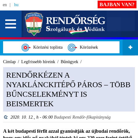
BAJBAN VAN?
en
hu
Körözési toplista
Körözések
Címlap
Legfrissebb híreink
Bűnügyek
RENDŐRKÉZEN A
NYAKLÁNCKITÉPŐ PÁROS – TÖBB
BŰNCSELEKMÉNYT IS
BEISMERTEK
2020. 10. 12., h - 06:00
Budapesti Rendőr-főkapitányság
A két budapesti férfit azzal gyanúsítják az újbudai rendőrök,
hogy egy idős nő nyakából téptek ki egy 220 ezer forint értékű