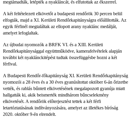
megtámadták, letépték a nyakláncát, és elfutottak az ékszerrel.
A két feltételezett elkövetőt a budapesti rendőrök 30 percen belül
elfogták, majd a XI. Kerületi Rendőrkapitányságra előállították. Az
egyik férfinél megtaláltak az ellopott arany nyaklánc medálját,
amelyet lefoglaltak.
Az újbudai nyomozók a BRFK VI. és a XIII. Kerületi
Rendőrkapitánysággal együttműködve, kamerafelvételek alapján
további két nyaklánckitépést tudtak összefüggésbe hozni a két
férfival.
A Budapesti Rendőr-főkapitányság XI. Kerületi Rendőrkapitányság
nyomozói a 28 éves és a 30 éves gyanúsítottat október 6-án őrizetbe
vették, és rablás bűntett elkövetésének megalapozott gyanúja miatt
hallgatták ki, akik beismerték mindhárom bűncselekmény
elkövetését. A rendőrök előterjesztést tettek a két férfi
letartóztatásának indítványozására, amelyet az illetékes bíróság
2020. október 9-én elrendelt.