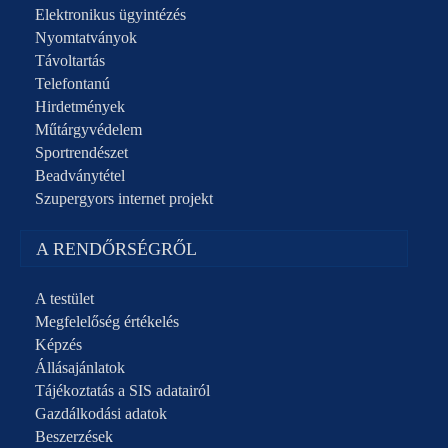
Elektronikus ügyintézés
Nyomtatványok
Távoltartás
Telefontanú
Hirdetmények
Műtárgyvédelem
Sportrendészet
Beadványtétel
Szupergyors internet projekt
A RENDŐRSÉGRŐL
A testület
Megfelelőség értékelés
Képzés
Állásajánlatok
Tájékoztatás a SIS adatairól
Gazdálkodási adatok
Beszerzések