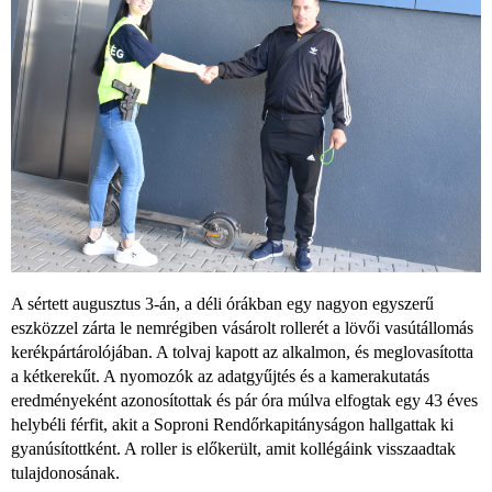
A sértett augusztus 3-án, a déli órákban egy nagyon egyszerű
eszközzel zárta le nemrégiben vásárolt rollerét a lövői vasútállomás
kerékpártárolójában. A tolvaj kapott az alkalmon, és meglovasította
a kétkerekűt. A nyomozók az adatgyűjtés és a kamerakutatás
eredményeként azonosítottak és pár óra múlva elfogtak egy 43 éves
helybéli férfit, akit a Soproni Rendőrkapitányságon hallgattak ki
gyanúsítottként. A roller is előkerült, amit kollégáink visszaadtak
tulajdonosának.