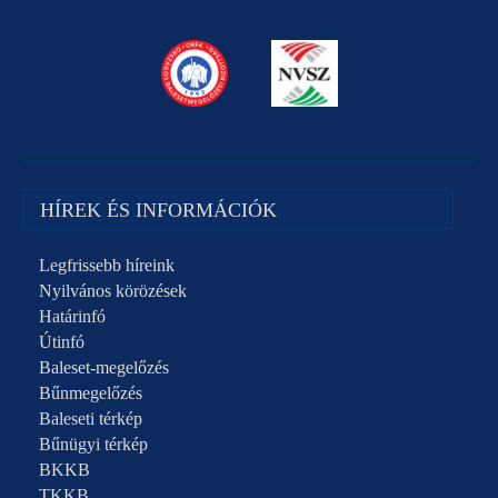
HÍREK ÉS INFORMÁCIÓK
Legfrissebb híreink
Nyilvános körözések
Határinfó
Útinfó
Baleset-megelőzés
Bűnmegelőzés
Baleseti térkép
Bűnügyi térkép
BKKB
TKKB