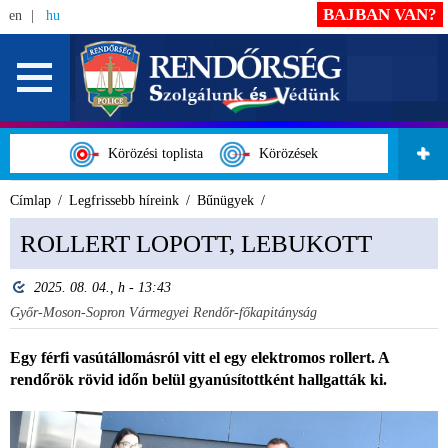
BAJBAN VAN?
en
hu
Körözési toplista
Körözések
Címlap
Legfrissebb híreink
Bűnügyek
ROLLERT LOPOTT, LEBUKOTT
2025. 08. 04., h - 13:43
Győr-Moson-Sopron Vármegyei Rendőr-főkapitányság
Egy férfi vasútállomásról vitt el egy elektromos rollert. A
rendőrök rövid időn belül gyanúsítottként hallgatták ki.