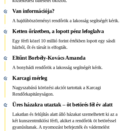
közlekedési balesetet okozott.
Van információja?
A hajdúböszörményi rendőrök a lakosság segítségét kérik.
Ketten őrizetben, a lopott pénz lefoglalva
Egy férfi közel 10 millió forint értékben lopott egy sásdi
házból, őt és társát is elfogták.
Eltűnt Borbély-Kovács Amanda
A bonyhádi rendőrök a lakosság segítségét kérik.
Karcagi mérleg
Nagyszabású körözési akciót tartottak a Karcagi
Rendőrkapitányságon.
Üres házakra utaztak – öt betörés fél év alatt
Lakatlan és felújítás alatt álló házakat szemelhetett ki az a
két kunszentmiklósi férfi, akiket a rendőrök öt betöréssel
gyanúsítanak. A nyomozást befejezték és vádemelést