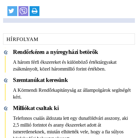
HÍRFOLYAM
Rendőrkézen a nyíregyházi betörők
A három férfi ékszereket és különböző értéktárgyakat
zsákmányolt, közel hárommillió forint értékben.
Szemtanúkat keresünk
A Körmendi Rendőrkapitányság az állampolgárok segítségét
kéri.
Milliókat csaltak ki
Telefonos csalás áldozata lett egy dunaföldvári asszony, aki
2,5 millió forintot és arany ékszereket adott át
ismeretleneknek, miután elhitették vele, hogy a fia súlyos