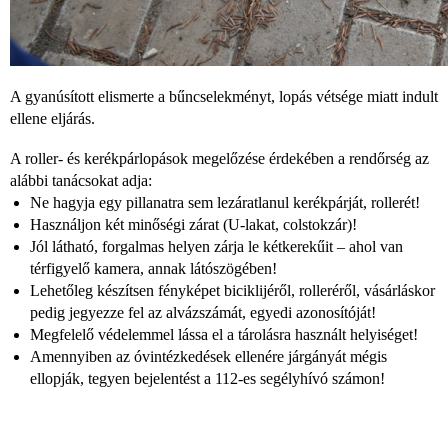
A gyanúsított elismerte a bűncselekményt, lopás vétsége miatt indult
ellene eljárás.
A roller- és kerékpárlopások megelőzése érdekében a rendőrség az
alábbi tanácsokat adja:
Ne hagyja egy pillanatra sem lezáratlanul kerékpárját, rollerét!
Használjon két minőségi zárat (U-lakat, colstokzár)!
Jól látható, forgalmas helyen zárja le kétkerekűit – ahol van
térfigyelő kamera, annak látószögében!
Lehetőleg készítsen fényképet biciklijéről, rolleréről, vásárláskor
pedig jegyezze fel az alvázszámát, egyedi azonosítóját!
Megfelelő védelemmel lássa el a tárolásra használt helyiséget!
Amennyiben az óvintézkedések ellenére járgányát mégis
ellopják, tegyen bejelentést a 112-es segélyhívó számon!