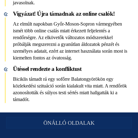
javasolnak.
Vigyázat! Újra támadnak az online csalók!
Az elmúlt napokban Győr-Moson-Sopron vármegyében
ismét több online csalás miatt érkezett feljelentés a
rendőrségre. Az elkövetők változatos módszerekkel
próbálják megszerezni a gyanútlan áldozatok pénzét és
személyes adatait, ezért az internet használata során most is
kiemelten fontos az óvatosság.
Ütéssel rendezte a konfliktust
Biciklis támadt rá egy sofőrre Balatongyörökön egy
közlekedési szituáció során kialakult vita miatt. A rendőrök
azonosították és súlyos testi sértés miatt hallgatták ki a
támadót.
ÖNÁLLÓ OLDALAK