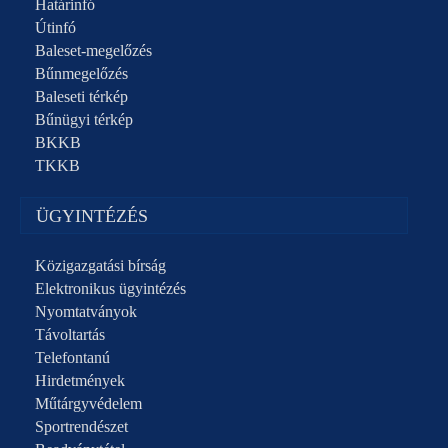
Határinfó
Útinfó
Baleset-megelőzés
Bűnmegelőzés
Baleseti térkép
Bűnügyi térkép
BKKB
TKKB
ÜGYINTÉZÉS
Közigazgatási bírság
Elektronikus ügyintézés
Nyomtatványok
Távoltartás
Telefontanú
Hirdetmények
Műtárgyvédelem
Sportrendészet