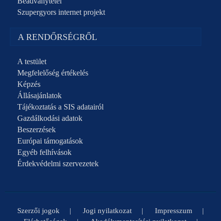
Beadványtétel
Szupergyors internet projekt
A RENDŐRSÉGRŐL
A testület
Megfelelőség értékelés
Képzés
Állásajánlatok
Tájékoztatás a SIS adatairól
Gazdálkodási adatok
Beszerzések
Európai támogatások
Egyéb felhívások
Érdekvédelmi szervezetek
Szerzői jogok
Jogi nyilatkozat
Impresszum