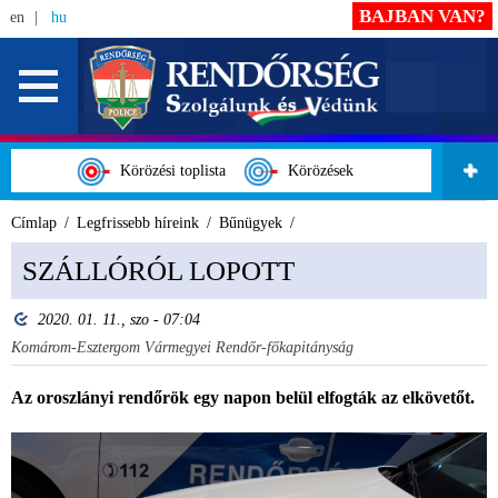
BAJBAN VAN?
en
hu
Körözési toplista
Körözések
Címlap
Legfrissebb híreink
Bűnügyek
SZÁLLÓRÓL LOPOTT
2020. 01. 11., szo - 07:04
Komárom-Esztergom Vármegyei Rendőr-főkapitányság
Az oroszlányi rendőrök egy napon belül elfogták az elkövetőt.