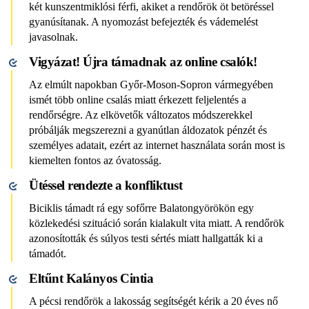
két kunszentmiklósi férfi, akiket a rendőrök öt betöréssel
gyanúsítanak. A nyomozást befejezték és vádemelést
javasolnak.
Vigyázat! Újra támadnak az online csalók!
Az elmúlt napokban Győr-Moson-Sopron vármegyében
ismét több online csalás miatt érkezett feljelentés a
rendőrségre. Az elkövetők változatos módszerekkel
próbálják megszerezni a gyanútlan áldozatok pénzét és
személyes adatait, ezért az internet használata során most is
kiemelten fontos az óvatosság.
Ütéssel rendezte a konfliktust
Biciklis támadt rá egy sofőrre Balatongyörökön egy
közlekedési szituáció során kialakult vita miatt. A rendőrök
azonosították és súlyos testi sértés miatt hallgatták ki a
támadót.
Eltűnt Kalányos Cintia
A pécsi rendőrök a lakosság segítségét kérik a 20 éves nő