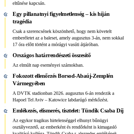
eltűnése kapcsán.
Egy pillanatnyi figyelmetlenség – kis híján
tragédia
Csak a szerencsének köszönhető, hogy nem követelt
emberéletet az a baleset, amely augusztus 3-án, nem sokkal
17 óra előtt történt a mórágyi vasúti átjáróban.
Országos határrendészeti összesítő
Az elmúlt nap eseményei számokban.
Fokozott ellenőrzés Borsod-Abaúj-Zemplén
Vármegyében
A DVTK stadionban 2026. augusztus 6-án rendezik a
Hapoel Tel Aviv – Katowice labdarúgó mérkőzést.
Emlékezés, elismerés, tisztelet: Tündik Csaba Díj
Az egykor tragikus hirtelenséggel elhunyt bűnügyi
osztályvezető, az emberként és rendőrként is kimagasló
kvalitású kolléga, Tündik Csaba r. alezredes emlékének