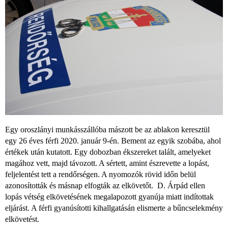
Egy oroszlányi munkásszállóba mászott be az ablakon keresztül
egy 26 éves férfi 2020. január 9-én. Bement az egyik szobába, ahol
értékek után kutatott. Egy dobozban ékszereket talált, amelyeket
magához vett, majd távozott. A sértett, amint észrevette a lopást,
feljelentést tett a rendőrségen. A nyomozók rövid időn belül
azonosították és másnap elfogták az elkövetőt. D. Árpád ellen
lopás vétség elkövetésének megalapozott gyanúja miatt indítottak
eljárást. A férfi gyanúsítotti kihallgatásán elismerte a bűncselekmény
elkövetést.