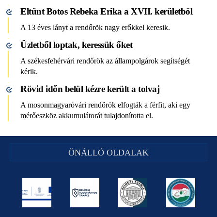
Eltűnt Botos Rebeka Erika a XVII. kerületből
A 13 éves lányt a rendőrök nagy erőkkel keresik.
Üzletből loptak, keressük őket
A székesfehérvári rendőrök az állampolgárok segítségét
kérik.
Rövid időn belül kézre került a tolvaj
A mosonmagyaróvári rendőrök elfogták a férfit, aki egy
mérőeszköz akkumulátorát tulajdonította el.
ÖNÁLLÓ OLDALAK