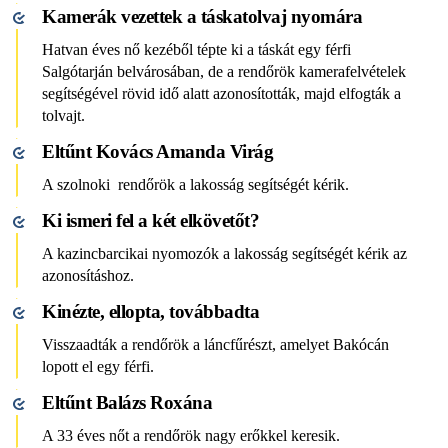
Kamerák vezettek a táskatolvaj nyomára
Hatvan éves nő kezéből tépte ki a táskát egy férfi
Salgótarján belvárosában, de a rendőrök kamerafelvételek
segítségével rövid idő alatt azonosították, majd elfogták a
tolvajt.
Eltűnt Kovács Amanda Virág
A szolnoki rendőrök a lakosság segítségét kérik.
Ki ismeri fel a két elkövetőt?
A kazincbarcikai nyomozók a lakosság segítségét kérik az
azonosításhoz.
Kinézte, ellopta, továbbadta
Visszaadták a rendőrök a láncfűrészt, amelyet Bakócán
lopott el egy férfi.
Eltűnt Balázs Roxána
A 33 éves nőt a rendőrök nagy erőkkel keresik.