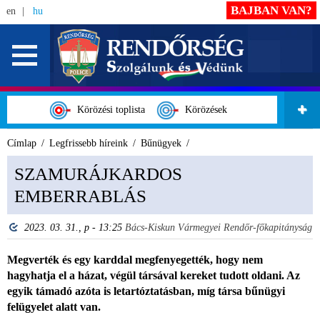
BAJBAN VAN?
en
hu
Körözési toplista
Körözések
Címlap
Legfrissebb híreink
Bűnügyek
SZAMURÁJKARDOS
EMBERRABLÁS
2023. 03. 31., p - 13:25
Bács-Kiskun Vármegyei Rendőr-főkapitányság
Megverték és egy karddal megfenyegették, hogy nem
hagyhatja el a házat, végül társával kereket tudott oldani. Az
egyik támadó azóta is letartóztatásban, míg társa bűnügyi
felügyelet alatt van.