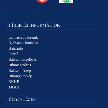
HÍREK ÉS INFORMÁCIÓK
Legfrissebb híreink
Nyilvános körözések
Határinfó
Útinfó
Baleset-megelőzés
Bűnmegelőzés
Baleseti térkép
Bűnügyi térkép
BKKB
TKKB
ÜGYINTÉZÉS