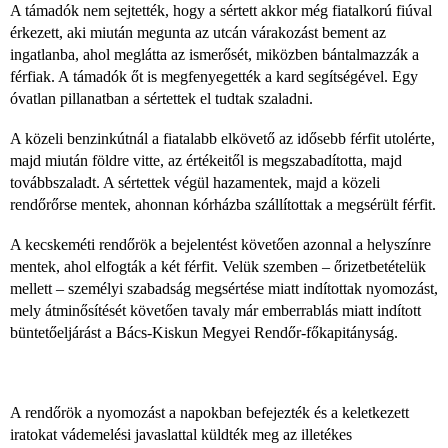
A támadók nem sejtették, hogy a sértett akkor még fiatalkorú fiúval
érkezett, aki miután megunta az utcán várakozást bement az
ingatlanba, ahol meglátta az ismerősét, miközben bántalmazzák a
férfiak. A támadók őt is megfenyegették a kard segítségével. Egy
óvatlan pillanatban a sértettek el tudtak szaladni.
A közeli benzinkútnál a fiatalabb elkövető az idősebb férfit utolérte,
majd miután földre vitte, az értékeitől is megszabadította, majd
továbbszaladt. A sértettek végül hazamentek, majd a közeli
rendőrőrse mentek, ahonnan kórházba szállítottak a megsérült férfit.
A kecskeméti rendőrök a bejelentést követően azonnal a helyszínre
mentek, ahol elfogták a két férfit. Velük szemben – őrizetbetételük
mellett – személyi szabadság megsértése miatt indítottak nyomozást,
mely átminősítését követően tavaly már emberrablás miatt indított
büntetőeljárást a Bács-Kiskun Megyei Rendőr-főkapitányság.
A rendőrök a nyomozást a napokban befejezték és a keletkezett
iratokat vádemelési javaslattal küldték meg az illetékes