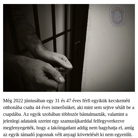
Még 2022 júniusában egy 31 és 47 éves férfi egyikük kecskeméti
otthonába csalta 44 éves ismerősüket, aki mint sem sejtve sétált be a
csapdába. Az egyik szobában többször bántalmazták, valamint a
jelenlegi adataink szerint egy szamurájkarddal felfegyverkezve
megfenyegették, hogy a lakóingatlant addig nem hagyhatja el, amíg
az egyik támadó jogosnak vélt anyagi követelését ki nem egyenlíti.