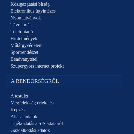
Közigazgatási bírság
Elektronikus ügyintézés
Nyomtatványok
Távoltartás
Telefontanú
Hirdetmények
Műtárgyvédelem
Sportrendészet
Beadványtétel
Szupergyors internet projekt
A RENDŐRSÉGRŐL
A testület
Megfelelőség értékelés
Képzés
Állásajánlatok
Tájékoztatás a SIS adatairól
Gazdálkodási adatok