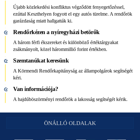
Újabb közlekedési konfliktus végződött fenyegetőzéssel,
ezúttal Keszthelyen fogyott el egy autós türelme. A rendőrök
garázdaság miatt hallgatták ki.
Rendőrkézen a nyíregyházi betörők
A három férfi ékszereket és különböző értéktárgyakat
zsákmányolt, közel hárommillió forint értékben.
Szemtanúkat keresünk
A Körmendi Rendőrkapitányság az állampolgárok segítségét
kéri.
Van információja?
A hajdúböszörményi rendőrök a lakosság segítségét kérik.
ÖNÁLLÓ OLDALAK