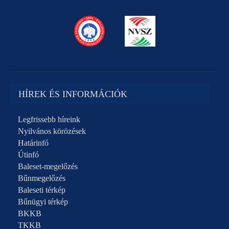
HÍREK ÉS INFORMÁCIÓK
Legfrissebb híreink
Nyilvános körözések
Határinfó
Útinfó
Baleset-megelőzés
Bűnmegelőzés
Baleseti térkép
Bűnügyi térkép
BKKB
TKKB