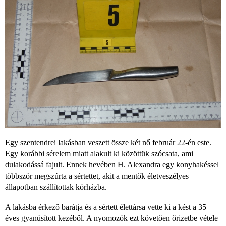
Egy szentendrei lakásban veszett össze két nő február 22-én este.
Egy korábbi sérelem miatt alakult ki közöttük szócsata, ami
dulakodássá fajult. Ennek hevében H. Alexandra egy konyhakéssel
többször megszúrta a sértettet, akit a mentők életveszélyes
állapotban szállítottak kórházba.
A lakásba érkező barátja és a sértett élettársa vette ki a kést a 35
éves gyanúsított kezéből. A nyomozók ezt követően őrizetbe vétele