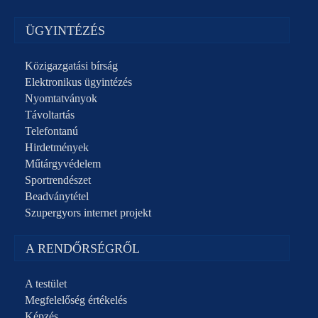
ÜGYINTÉZÉS
Közigazgatási bírság
Elektronikus ügyintézés
Nyomtatványok
Távoltartás
Telefontanú
Hirdetmények
Műtárgyvédelem
Sportrendészet
Beadványtétel
Szupergyors internet projekt
A RENDŐRSÉGRŐL
A testület
Megfelelőség értékelés
Képzés