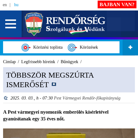
BAJBAN VAN?
en
hu
Körözési toplista
Körözések
Címlap
Legfrissebb híreink
Bűnügyek
TÖBBSZÖR MEGSZÚRTA
ISMERŐSÉT
2025. 03. 03., h - 07:30
Pest Vármegyei Rendőr-főkapitányság
A Pest vármegyei nyomozók emberölés kísérletével
gyanúsítanak egy 35 éves nőt.