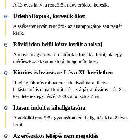
A 13 éves lányt a rendőrök nagy erőkkel keresik.
Üzletből loptak, keressük őket
A székesfehérvári rendőrök az állampolgárok segítségét
kérik.
Rövid időn belül kézre került a tolvaj
A mosonmagyaróvári rendőrök elfogták a férfit, aki egy
mérőeszköz akkumulátorát tulajdonította el.
Kiürítés és lezárás az I. és a XI. kerületben
II. világháborús robbanótestek elszállítása, illetve
hatástalanítása miatt kiürítik és lezárják a főváros I. és XI.
kerületének egy részét 2026. augusztus 7-én.
Ittasan indult a kihallgatására
A gödöllői rendőrök gyanúsítottként hallgatták ki a 39 éves
férfit.
Az erőszakos fellépés nem megoldás