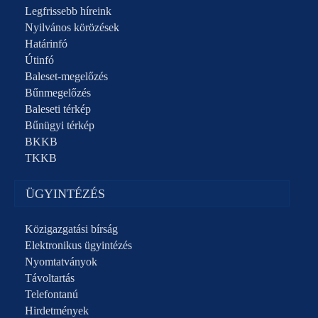
Legfrissebb híreink
Nyilvános körözések
Határinfó
Útinfó
Baleset-megelőzés
Bűnmegelőzés
Baleseti térkép
Bűnügyi térkép
BKKB
TKKB
ÜGYINTÉZÉS
Közigazgatási bírság
Elektronikus ügyintézés
Nyomtatványok
Távoltartás
Telefontanú
Hirdetmények