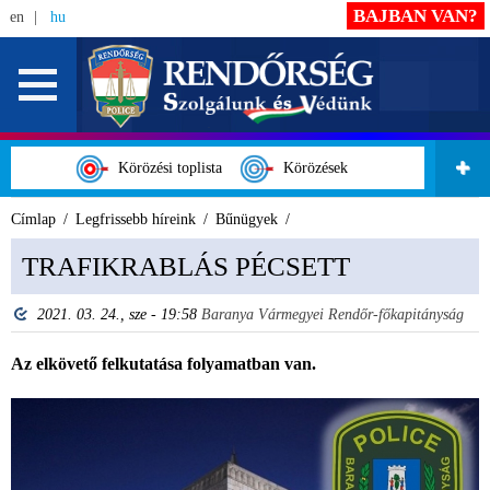
BAJBAN VAN?
en
hu
Körözési toplista
Körözések
Címlap
Legfrissebb híreink
Bűnügyek
TRAFIKRABLÁS PÉCSETT
2021. 03. 24., sze - 19:58
Baranya Vármegyei Rendőr-főkapitányság
Az elkövető felkutatása folyamatban van.