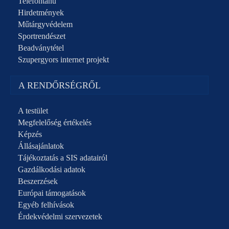
Telefontanú
Hirdetmények
Műtárgyvédelem
Sportrendészet
Beadványtétel
Szupergyors internet projekt
A RENDŐRSÉGRŐL
A testület
Megfelelőség értékelés
Képzés
Állásajánlatok
Tájékoztatás a SIS adatairól
Gazdálkodási adatok
Beszerzések
Európai támogatások
Egyéb felhívások
Érdekvédelmi szervezetek