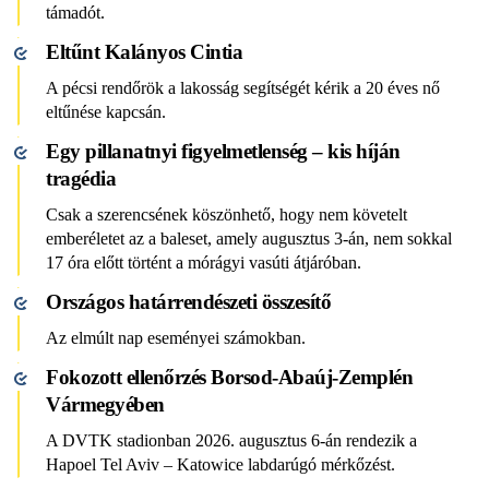
támadót.
Eltűnt Kalányos Cintia
A pécsi rendőrök a lakosság segítségét kérik a 20 éves nő
eltűnése kapcsán.
Egy pillanatnyi figyelmetlenség – kis híján
tragédia
Csak a szerencsének köszönhető, hogy nem követelt
emberéletet az a baleset, amely augusztus 3-án, nem sokkal
17 óra előtt történt a mórágyi vasúti átjáróban.
Országos határrendészeti összesítő
Az elmúlt nap eseményei számokban.
Fokozott ellenőrzés Borsod-Abaúj-Zemplén
Vármegyében
A DVTK stadionban 2026. augusztus 6-án rendezik a
Hapoel Tel Aviv – Katowice labdarúgó mérkőzést.