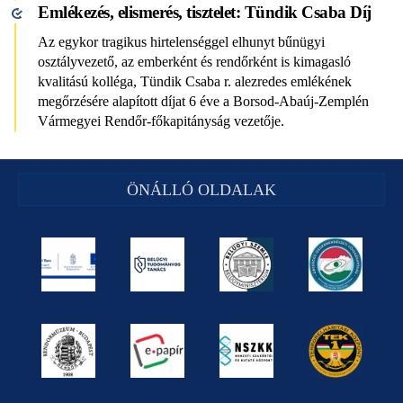
Emlékezés, elismerés, tisztelet: Tündik Csaba Díj
Az egykor tragikus hirtelenséggel elhunyt bűnügyi
osztályvezető, az emberként és rendőrként is kimagasló
kvalitású kolléga, Tündik Csaba r. alezredes emlékének
megőrzésére alapított díjat 6 éve a Borsod-Abaúj-Zemplén
Vármegyei Rendőr-főkapitányság vezetője.
ÖNÁLLÓ OLDALAK