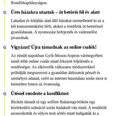
Rendőrkapitányságon.
Üres házakra utaztak – öt betörés fél év alatt
Lakatlan és felújítás alatt álló házakat szemelhetett ki az a
két kunszentmiklósi férfi, akiket a rendőrök öt betöréssel
gyanúsítanak. A nyomozást befejezték és vádemelést
javasolnak.
Vigyázat! Újra támadnak az online csalók!
Az elmúlt napokban Győr-Moson-Sopron vármegyében
ismét több online csalás miatt érkezett feljelentés a
rendőrségre. Az elkövetők változatos módszerekkel
próbálják megszerezni a gyanútlan áldozatok pénzét és
személyes adatait, ezért az internet használata során most is
kiemelten fontos az óvatosság.
Ütéssel rendezte a konfliktust
Biciklis támadt rá egy sofőrre Balatongyörökön egy
közlekedési szituáció során kialakult vita miatt. A rendőrök
azonosították és súlyos testi sértés miatt hallgatták ki a