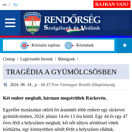
BAJBAN VAN?
en
hu
Körözési toplista
Körözések
Címlap
Legfrissebb híreink
Bűnügyek
TRAGÉDIA A GYÜMÖLCSÖSBEN
2024. 06. 14., p - 16:17
Pest Vármegyei Rendőr-főkapitányság
Két ember meghalt, hárman megsérültek Ráckevén.
Egyelőre tisztázatlan okból ért áramütés több embert egy ráckevei
gyümölcsösben, 2024. június 14-én 13 óra körül. Egy 44 és egy 47
éves férfi a helyszínen meghalt, két nőt súlyos sérüléssel vittek
kórházba, egy könnyebben sérült férfit a helyszínen elláttak.