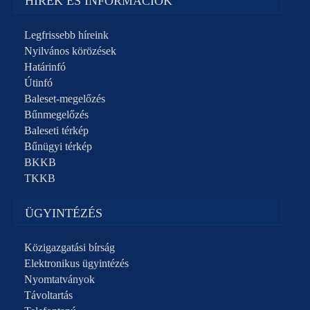
HÍREK ÉS INFORMÁCIÓK
Legfrissebb híreink
Nyilvános körözések
Határinfó
Útinfó
Baleset-megelőzés
Bűnmegelőzés
Baleseti térkép
Bűnügyi térkép
BKKB
TKKB
ÜGYINTÉZÉS
Közigazgatási bírság
Elektronikus ügyintézés
Nyomtatványok
Távoltartás