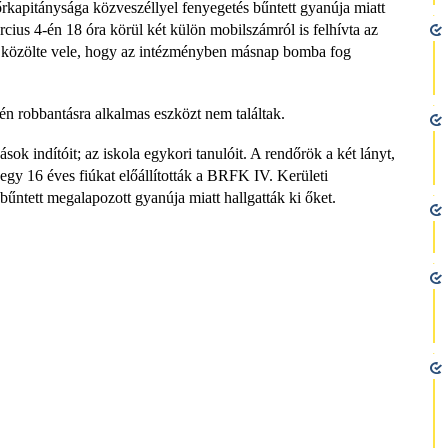
kapitánysága közveszéllyel fenyegetés bűntett gyanúja miatt
árcius 4-én 18 óra körül két külön mobilszámról is felhívta az
jd közölte vele, hogy az intézményben másnap bomba fog
etén robbantásra alkalmas eszközt nem találtak.
ok indítóit; az iskola egykori tanulóit. A rendőrök a két lányt,
 egy 16 éves fiúkat előállították a BRFK IV. Kerületi
űntett megalapozott gyanúja miatt hallgatták ki őket.