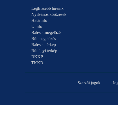
Legfrissebb híreink
Nyilvános körözések
Határinfó
Útinfó
Baleset-megelőzés
Bűnmegelőzés
Baleseti térkép
Bűnügyi térkép
BKKB
TKKB
Szerzői jogok
Jog