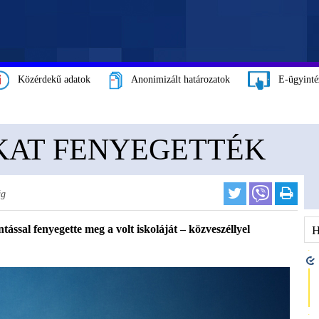
Közérdekű adatok
Anonimizált határozatok
E-ügyinté
KAT FENYEGETTÉK
ág
ással fenyegette meg a volt iskoláját – közveszéllyel