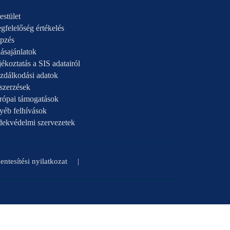
estület
gfelelőség értékelés
pzés
ásajánlatok
ékoztatás a SIS adatairól
zdálkodási adatok
szerzések
rópai támogatások
yéb felhívások
dekvédelmi szervezetek
ntesítési nyilatkozat