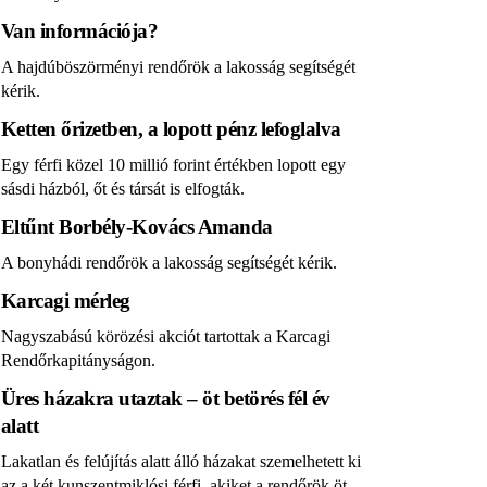
Van információja?
A hajdúböszörményi rendőrök a lakosság segítségét
kérik.
Ketten őrizetben, a lopott pénz lefoglalva
Egy férfi közel 10 millió forint értékben lopott egy
sásdi házból, őt és társát is elfogták.
Eltűnt Borbély-Kovács Amanda
A bonyhádi rendőrök a lakosság segítségét kérik.
Karcagi mérleg
Nagyszabású körözési akciót tartottak a Karcagi
Rendőrkapitányságon.
Üres házakra utaztak – öt betörés fél év
alatt
Lakatlan és felújítás alatt álló házakat szemelhetett ki
az a két kunszentmiklósi férfi, akiket a rendőrök öt