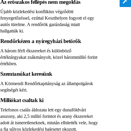
Az erőszakos fellépés nem megoldás
Újabb közlekedési konfliktus végződött
fenyegetőzéssel, ezúttal Keszthelyen fogyott el egy
autós türelme. A rendőrök garázdaság miatt
hallgatták ki.
Rendőrkézen a nyíregyházi betörők
A három férfi ékszereket és különböző
értéktárgyakat zsákmányolt, közel hárommillió forint
értékben.
Szemtanúkat keresünk
A Körmendi Rendőrkapitányság az állampolgárok
segítségét kéri.
Milliókat csaltak ki
Telefonos csalás áldozata lett egy dunaföldvári
asszony, aki 2,5 millió forintot és arany ékszereket
adott át ismeretleneknek, miután elhitették vele, hogy
a fia súlyos közlekedési balesetet okozott.