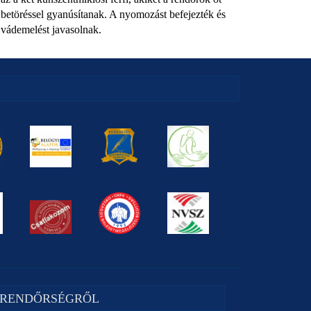
betöréssel gyanúsítanak. A nyomozást befejezték és
vádemelést javasolnak.
 RENDŐRSÉGRŐL