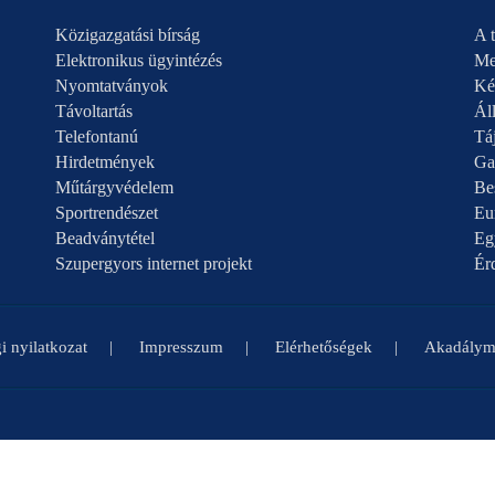
Közigazgatási bírság
A t
Elektronikus ügyintézés
Me
Nyomtatványok
Ké
Távoltartás
Áll
Telefontanú
Táj
Hirdetmények
Ga
Műtárgyvédelem
Be
Sportrendészet
Eu
Beadványtétel
Eg
Szupergyors internet projekt
Ér
i nyilatkozat
Impresszum
Elérhetőségek
Akadályme