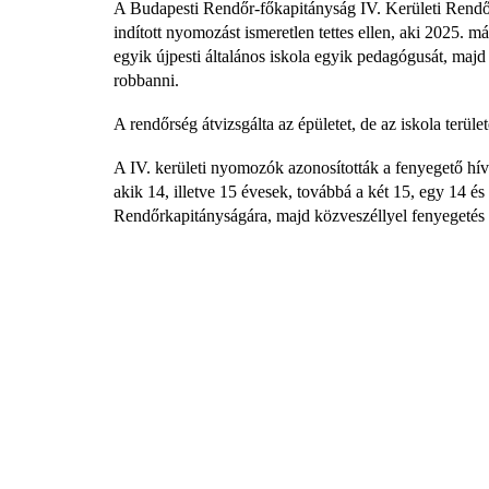
A Budapesti Rendőr-főkapitányság IV. Kerületi Rendőr
indított nyomozást ismeretlen tettes ellen, aki 2025. m
egyik újpesti általános iskola egyik pedagógusát, ma
robbanni.
A rendőrség átvizsgálta az épületet, de az iskola terül
A IV. kerületi nyomozók azonosították a fenyegető hívás
akik 14, illetve 15 évesek, továbbá a két 15, egy 14 és
Rendőrkapitányságára, majd közveszéllyel fenyegetés b