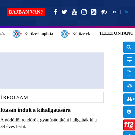
BAJBAN VAN?
en
hu
TELEFONTANÚ
zés
Körözési toplista
Körözések
HÍRFOLYAM
Ittasan indult a kihallgatására
A gödöllői rendőrök gyanúsítottként hallgatták ki a
39 éves férfit.