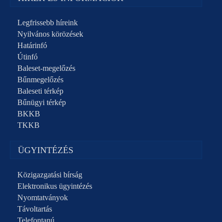
Legfrissebb híreink
Nyilvános körözések
Határinfó
Útinfó
Baleset-megelőzés
Bűnmegelőzés
Baleseti térkép
Bűnügyi térkép
BKKB
TKKB
ÜGYINTÉZÉS
Közigazgatási bírság
Elektronikus ügyintézés
Nyomtatványok
Távoltartás
Telefontanú