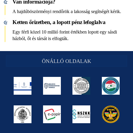
Van információja?
A hajdúböszörményi rendőrök a lakosság segítségét kérik.
Ketten őrizetben, a lopott pénz lefoglalva
Egy férfi közel 10 millió forint értékben lopott egy sásdi
házból, őt és társát is elfogták.
ÖNÁLLÓ OLDALAK