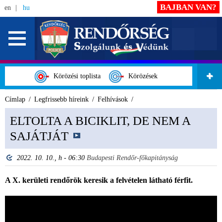
BAJBAN VAN?
en
hu
Körözési toplista
Körözések
Címlap
Legfrissebb híreink
Felhívások
ELTOLTA A BICIKLIT, DE NEM A
SAJÁTJÁT
2022. 10. 10., h - 06:30
Budapesti Rendőr-főkapitányság
A X. kerületi rendőrök keresik a felvételen látható férfit.