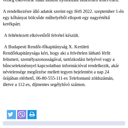
A rendelkezésre álló adatok szerint egy férfi 2022. szeptember 1-én
egy kőbányai bölcsőde műhelyéből ellopott egy nagyértékű ​
kerékpárt.
A feltételezett elkövetőről felvétel készült.
A Budapesti Rendőr-főkapitányság X. Kerületi
Rendőrkapitánysága kéri, hogy aki a felvételen látható férfit
felismeri, személyazonosságával, tartózkodási helyével vagy a
bűncselekménnyel kapcsolatban információval rendelkezik, akár
névtelensége megőrzése mellett tegyen bejelentést a nap 24
órájában elérhető, 06-80-555-111-es Telefontanú zöldszámán,
illetve a 112-es, díjmentes segélyhívó számon.