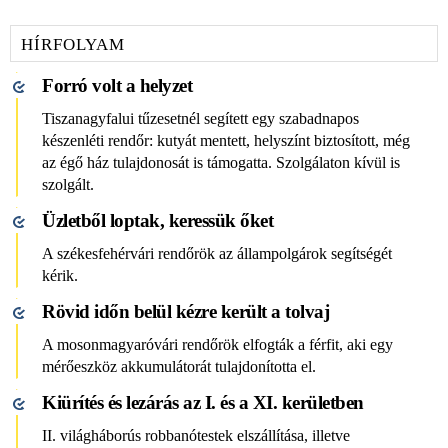
HÍRFOLYAM
​​​​​​​Forró volt a helyzet
Tiszanagyfalui tűzesetnél segített egy szabadnapos
készenléti rendőr: kutyát mentett, helyszínt biztosított, még
az égő ház tulajdonosát is támogatta. Szolgálaton kívül is
szolgált.
Üzletből loptak, keressük őket
A székesfehérvári rendőrök az állampolgárok segítségét
kérik.
Rövid időn belül kézre került a tolvaj
A mosonmagyaróvári rendőrök elfogták a férfit, aki egy
mérőeszköz akkumulátorát tulajdonította el.
Kiürítés és lezárás az I. és a XI. kerületben
II. világháborús robbanótestek elszállítása, illetve