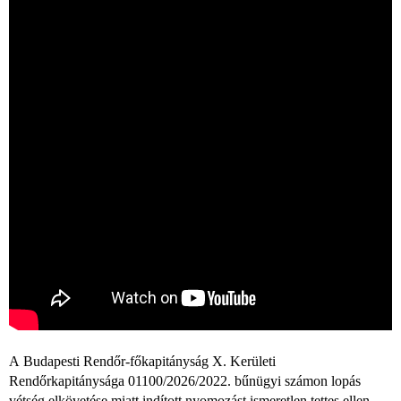
A Budapesti Rendőr-főkapitányság X. Kerületi
Rendőrkapitánysága 01100/2026/2022. bűnügyi számon lopás
vétség elkövetése miatt indított nyomozást ismeretlen tettes ellen.