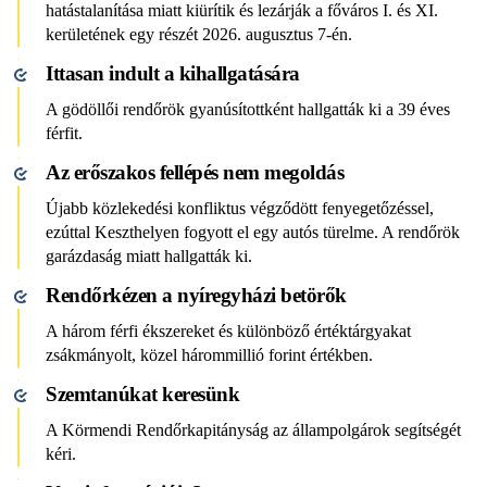
hatástalanítása miatt kiürítik és lezárják a főváros I. és XI.
kerületének egy részét 2026. augusztus 7-én.
Ittasan indult a kihallgatására
A gödöllői rendőrök gyanúsítottként hallgatták ki a 39 éves
férfit.
Az erőszakos fellépés nem megoldás
Újabb közlekedési konfliktus végződött fenyegetőzéssel,
ezúttal Keszthelyen fogyott el egy autós türelme. A rendőrök
garázdaság miatt hallgatták ki.
Rendőrkézen a nyíregyházi betörők
A három férfi ékszereket és különböző értéktárgyakat
zsákmányolt, közel hárommillió forint értékben.
Szemtanúkat keresünk
A Körmendi Rendőrkapitányság az állampolgárok segítségét
kéri.