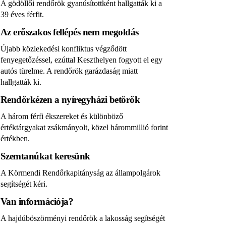
A gödöllői rendőrök gyanúsítottként hallgatták ki a
39 éves férfit.
Az erőszakos fellépés nem megoldás
Újabb közlekedési konfliktus végződött
fenyegetőzéssel, ezúttal Keszthelyen fogyott el egy
autós türelme. A rendőrök garázdaság miatt
hallgatták ki.
Rendőrkézen a nyíregyházi betörők
A három férfi ékszereket és különböző
értéktárgyakat zsákmányolt, közel hárommillió forint
értékben.
Szemtanúkat keresünk
A Körmendi Rendőrkapitányság az állampolgárok
segítségét kéri.
Van információja?
A hajdúböszörményi rendőrök a lakosság segítségét