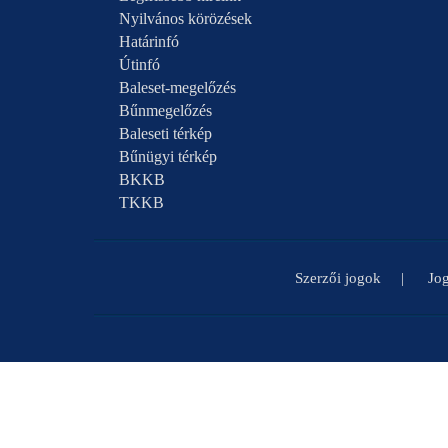
Nyilvános körözések
Határinfó
Útinfó
Baleset-megelőzés
Bűnmegelőzés
Baleseti térkép
Bűnügyi térkép
BKKB
TKKB
Szerzői jogok
Jog