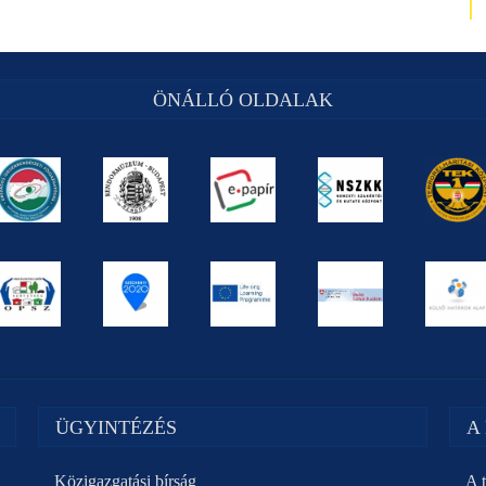
ÖNÁLLÓ OLDALAK
ÜGYINTÉZÉS
A
Közigazgatási bírság
A t