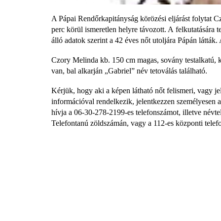
A Pápai Rendőrkapitányság körözési eljárást folytat 
perc körül ismeretlen helyre távozott. A felkutatására
álló adatok szerint a 42 éves nőt utoljára Pápán látták.
Czory Melinda kb. 150 cm magas, sovány testalkatú, kb
van, bal alkarján „Gabriel” név tetoválás található.
Kérjük, hogy aki a képen látható nőt felismeri, vagy j
információval rendelkezik, jelentkezzen személyesen 
hívja a 06-30-278-2199-es telefonszámot, illetve névt
Telefontanú zöldszámán, vagy a 112-es központi tele