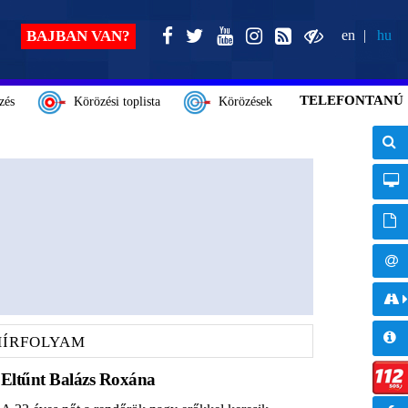
BAJBAN VAN?
en
hu
TELEFONTANÚ
zés
Körözési toplista
Körözések
HÍRFOLYAM
Eltűnt Balázs Roxána