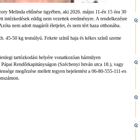
Czory Melinda eltűnése ügyében, aki 2026. május 11-én 15 óra 30
 tett intézkedések eddig nem vezettek eredményre. A rendelkezésre
 Azóta nem adott magáról életjelet, és nem tért haza otthonába.
. 45-50 kg testsúlyú. Fekete színű haja és kékes színű szeme
elenlegi tartózkodási helyére vonatkozóan bármilyen
a Pápai Rendőrkapitányságon (Széchenyi István utca 18.), vagy
elensége megőrzése mellett tegyen bejelentést a 06-80-555-111-es
fonszámon.