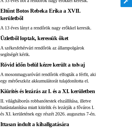
A 33 éves nőt a rendőrök nagy erőkkel keresik.
Eltűnt Botos Rebeka Erika a XVII.
kerületből
A 13 éves lányt a rendőrök nagy erőkkel keresik.
Üzletből loptak, keressük őket
A székesfehérvári rendőrök az állampolgárok
segítségét kérik.
Rövid időn belül kézre került a tolvaj
A mosonmagyaróvári rendőrök elfogták a férfit, aki
egy mérőeszköz akkumulátorát tulajdonította el.
Kiürítés és lezárás az I. és a XI. kerületben
II. világháborús robbanótestek elszállítása, illetve
hatástalanítása miatt kiürítik és lezárják a főváros I.
és XI. kerületének egy részét 2026. augusztus 7-én.
Ittasan indult a kihallgatására