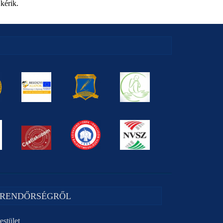
kérik.
 RENDŐRSÉGRŐL
estület