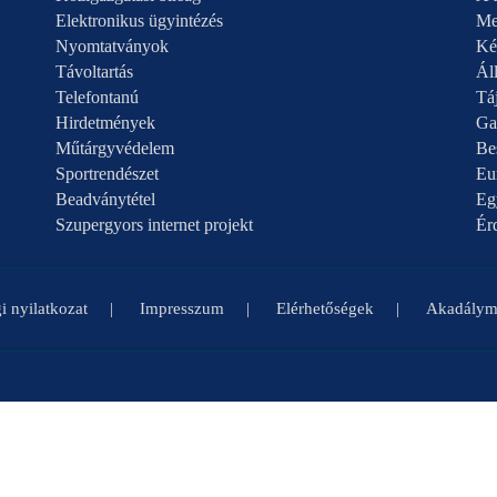
Elektronikus ügyintézés
Me
Nyomtatványok
Ké
Távoltartás
Áll
Telefontanú
Táj
Hirdetmények
Ga
Műtárgyvédelem
Be
Sportrendészet
Eu
Beadványtétel
Eg
Szupergyors internet projekt
Ér
i nyilatkozat
Impresszum
Elérhetőségek
Akadályme