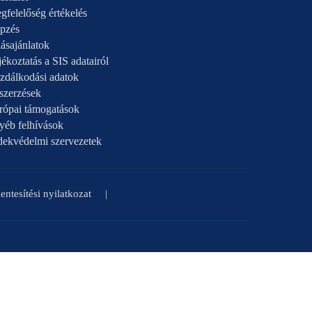
gfelelőség értékelés
pzés
ásajánlatok
ékoztatás a SIS adatairól
zdálkodási adatok
szerzések
rópai támogatások
yéb felhívások
dekvédelmi szervezetek
ntesítési nyilatkozat