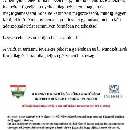
Amennyiben elektronikus levelet kap, mindig ellenőrizze a feladót,
kiemelten figyeljen a nyelvtanilag helytelen, magyartalan
megfogalmazásra! Soha ne kattintson megszokásból, mindig legyen
körültekintő! Amennyiben a kapott levelet gyanúsnak ítéli, a kért
adatszolgálatatást semmilyen formában ne teljesítse!
Legyen éber, és ne dőljön be a csalóknak!
A valótlan tartalmú levelekre példát a galériában talál. Mindkét levél
formailag és tartalmilag teljes egészében hazugság.