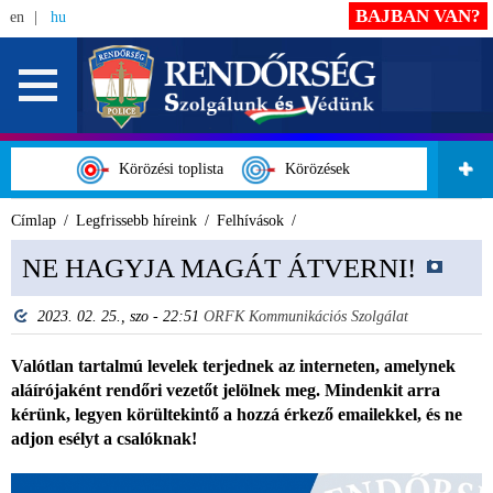
BAJBAN VAN?
en
hu
Körözési toplista
Körözések
Címlap
Legfrissebb híreink
Felhívások
NE HAGYJA MAGÁT ÁTVERNI!
2023. 02. 25., szo - 22:51
ORFK Kommunikációs Szolgálat
Valótlan tartalmú levelek terjednek az interneten, amelynek
aláírójaként rendőri vezetőt jelölnek meg. Mindenkit arra
kérünk, legyen körültekintő a hozzá érkező emailekkel, és ne
adjon esélyt a csalóknak!