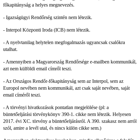
főkapitányság a helyes megnevezés.
- Igazságügyi Rendőrség szintén nem létezik.
- Interpol Központi Iroda (ICB) nem létezik.
- A nyelvtanilag helytelen megfogalmazás ugyancsak csalókra
utalhat.
- Amennyiben a Magyarország Rendőrsége e-mailben kommunikál,
azt nem külföldi email címről teszi.
- Az Országos Rendőr-főkapitányság sem az Interpol, sem az
Europol nevében nem kommunikál, azt csak saját nevében, saját
email címéről teszi.
- A törvényi hivatkozások pontatlan megjelölése (pl: a
büntetőeljárási törvénykönyv 390-1. cikke nem létezik. Helyesen
2017. évi XC. törvény a büntetőeljárásról. A 390. szakasz nem arról
szól, amire a levél utal, és nincs külön cikke sem.)