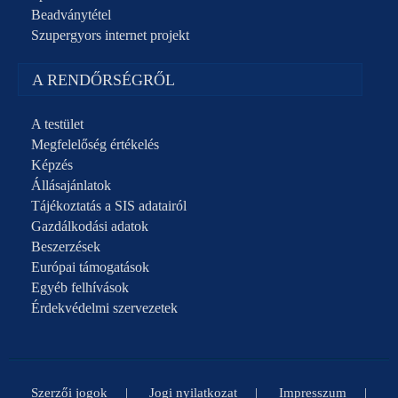
Beadványtétel
Szupergyors internet projekt
A RENDŐRSÉGRŐL
A testület
Megfelelőség értékelés
Képzés
Állásajánlatok
Tájékoztatás a SIS adatairól
Gazdálkodási adatok
Beszerzések
Európai támogatások
Egyéb felhívások
Érdekvédelmi szervezetek
Szerzői jogok
Jogi nyilatkozat
Impresszum