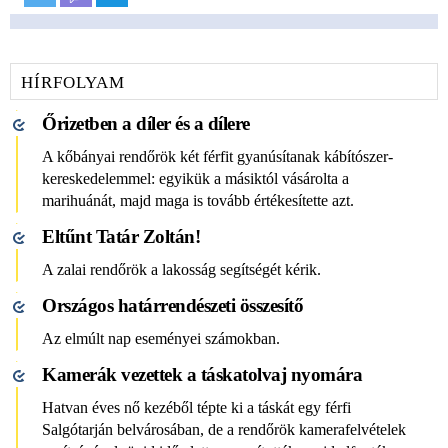
HÍRFOLYAM
Őrizetben a díler és a dílere
A kőbányai rendőrök két férfit gyanúsítanak kábítószer-
kereskedelemmel: egyikük a másiktól vásárolta a
marihuánát, majd maga is tovább értékesítette azt.
Eltűnt Tatár Zoltán!
A zalai rendőrök a lakosság segítségét kérik.
Országos határrendészeti összesítő
Az elmúlt nap eseményei számokban.
Kamerák vezettek a táskatolvaj nyomára
Hatvan éves nő kezéből tépte ki a táskát egy férfi
Salgótarján belvárosában, de a rendőrök kamerafelvételek