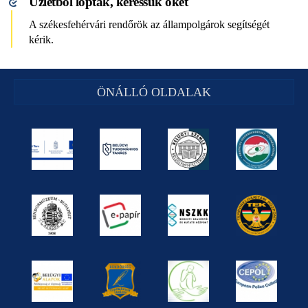
Üzletből loptak, keressük őket
A székesfehérvári rendőrök az állampolgárok segítségét
kérik.
ÖNÁLLÓ OLDALAK