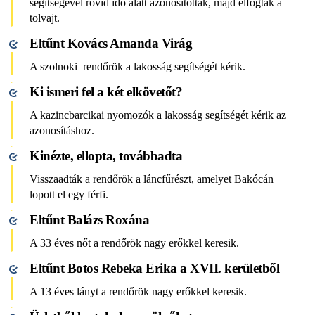
segítségével rövid idő alatt azonosították, majd elfogták a
tolvajt.
Eltűnt Kovács Amanda Virág
A szolnoki rendőrök a lakosság segítségét kérik.
Ki ismeri fel a két elkövetőt?
A kazincbarcikai nyomozók a lakosság segítségét kérik az
azonosításhoz.
Kinézte, ellopta, továbbadta
Visszaadták a rendőrök a láncfűrészt, amelyet Bakócán
lopott el egy férfi.
Eltűnt Balázs Roxána
A 33 éves nőt a rendőrök nagy erőkkel keresik.
Eltűnt Botos Rebeka Erika a XVII. kerületből
A 13 éves lányt a rendőrök nagy erőkkel keresik.