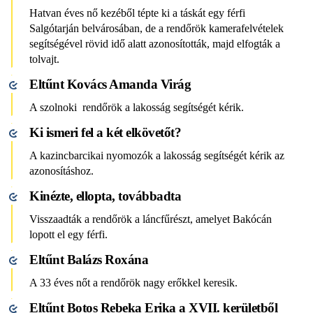
Hatvan éves nő kezéből tépte ki a táskát egy férfi
Salgótarján belvárosában, de a rendőrök kamerafelvételek
segítségével rövid idő alatt azonosították, majd elfogták a
tolvajt.
Eltűnt Kovács Amanda Virág
A szolnoki rendőrök a lakosság segítségét kérik.
Ki ismeri fel a két elkövetőt?
A kazincbarcikai nyomozók a lakosság segítségét kérik az
azonosításhoz.
Kinézte, ellopta, továbbadta
Visszaadták a rendőrök a láncfűrészt, amelyet Bakócán
lopott el egy férfi.
Eltűnt Balázs Roxána
A 33 éves nőt a rendőrök nagy erőkkel keresik.
Eltűnt Botos Rebeka Erika a XVII. kerületből