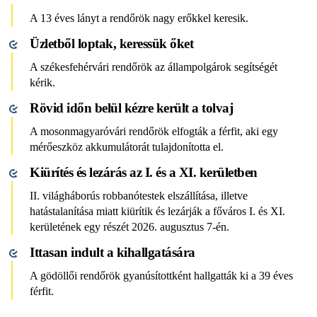
A 13 éves lányt a rendőrök nagy erőkkel keresik.
Üzletből loptak, keressük őket
A székesfehérvári rendőrök az állampolgárok segítségét
kérik.
Rövid időn belül kézre került a tolvaj
A mosonmagyaróvári rendőrök elfogták a férfit, aki egy
mérőeszköz akkumulátorát tulajdonította el.
Kiürítés és lezárás az I. és a XI. kerületben
II. világháborús robbanótestek elszállítása, illetve
hatástalanítása miatt kiürítik és lezárják a főváros I. és XI.
kerületének egy részét 2026. augusztus 7-én.
Ittasan indult a kihallgatására
A gödöllői rendőrök gyanúsítottként hallgatták ki a 39 éves
férfit.