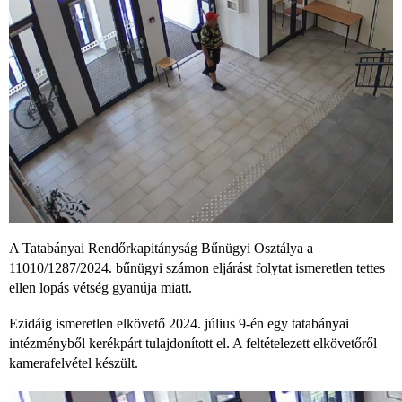
A Tatabányai Rendőrkapitányság Bűnügyi Osztálya a
11010/1287/2024. bűnügyi számon eljárást folytat ismeretlen tettes
ellen lopás vétség gyanúja miatt.
Ezidáig ismeretlen elkövető 2024. július 9-én egy tatabányai
intézményből kerékpárt tulajdonított el. A feltételezett elkövetőről
kamerafelvétel készült.