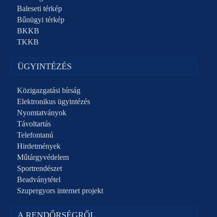
Baleseti térkép
Bűnügyi térkép
BKKB
TKKB
ÜGYINTÉZÉS
Közigazgatási bírság
Elektronikus ügyintézés
Nyomtatványok
Távoltartás
Telefontanú
Hirdetmények
Műtárgyvédelem
Sportrendészet
Beadványtétel
Szupergyors internet projekt
A RENDŐRSÉGRŐL