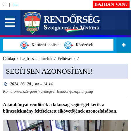
BAJBAN VAN?
en
hu
Körözési toplista
Körözések
Címlap
Legfrissebb híreink
Felhívások
SEGÍTSEN AZONOSÍTANI!
2024. 08. 28., sze - 14:14
Komárom-Esztergom Vármegyei Rendőr-főkapitányság
A tatabányai rendőrök a lakosság segítségét kérik a
bűncselekmény feltételezett elkövetőjének azonosításában.