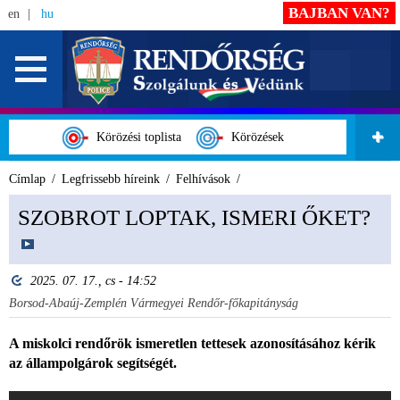
BAJBAN VAN?
en
hu
Körözési toplista
Körözések
Címlap
Legfrissebb híreink
Felhívások
SZOBROT LOPTAK, ISMERI ŐKET?
2025. 07. 17., cs - 14:52
Borsod-Abaúj-Zemplén Vármegyei Rendőr-főkapitányság
A miskolci rendőrök ismeretlen tettesek azonosításához kérik
az állampolgárok segítségét.