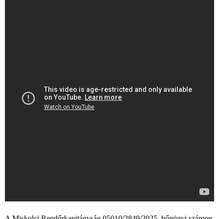
A Miskolci Rendőrkapitányság 05010/2849/2025. bűnügyi számon