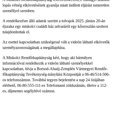
lopás vétség elkövetésének gyanúja miatt indított eljárást ismeretlen
személlyel szemben.
A rendelkezésre álló adatok szerint a tolvajok 2025. június 20-án
éjszaka egy miskolci családi ház udvaráról egy kőoroszlán-szobrot
tulajdonítottak el.
Az esettel kapcsolatban szükségessé vált a videón látható elkövetők
személyazonosságának a megállapítása.
A Miskolci Rendőrkapitányság kéri, hogy aki bármilyen
információval rendelkezik a videón látható személyekkel
kapcsolatban, hívja a Borsod-Abaúj-Zemplén Vármegyei Rendőr-
főkapitányság Tevékenység-irányítási Központját a 06-46/514-506-
os telefonszámon. Továbbá tegyen bejelentést a nap 24 órájában
elérhető, 06-80-555-111-es Telefontanú zöldszámán, illetve a 112-
es, díjmentes segélyhívó számon.