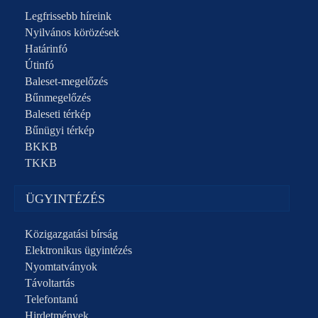
Legfrissebb híreink
Nyilvános körözések
Határinfó
Útinfó
Baleset-megelőzés
Bűnmegelőzés
Baleseti térkép
Bűnügyi térkép
BKKB
TKKB
ÜGYINTÉZÉS
Közigazgatási bírság
Elektronikus ügyintézés
Nyomtatványok
Távoltartás
Telefontanú
Hirdetmények