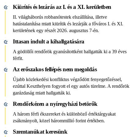
Kiürítés és lezárás az I. és a XI. kerületben
II. világháborús robbanótestek elszállítása, illetve
hatástalanítása miatt kiürítik és lezárják a főváros I. és XI.
kerületének egy részét 2026. augusztus 7-én.
Ittasan indult a kihallgatására
A gödöllői rendőrök gyanúsítottként hallgatták ki a 39 éves
férfit.
Az erőszakos fellépés nem megoldás
Újabb közlekedési konfliktus végződött fenyegetőzéssel,
ezúttal Keszthelyen fogyott el egy autós türelme. A rendőrök
garázdaság miatt hallgatták ki.
Rendőrkézen a nyíregyházi betörők
A három férfi ékszereket és különböző értéktárgyakat
zsákmányolt, közel hárommillió forint értékben.
Szemtanúkat keresünk