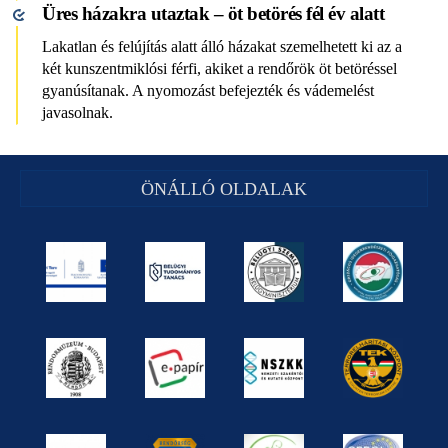
Üres házakra utaztak – öt betörés fél év alatt
Lakatlan és felújítás alatt álló házakat szemelhetett ki az a
két kunszentmiklósi férfi, akiket a rendőrök öt betöréssel
gyanúsítanak. A nyomozást befejezték és vádemelést
javasolnak.
ÖNÁLLÓ OLDALAK