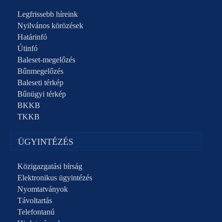
Legfrissebb híreink
Nyilvános körözések
Határinfó
Útinfó
Baleset-megelőzés
Bűnmegelőzés
Baleseti térkép
Bűnügyi térkép
BKKB
TKKB
ÜGYINTÉZÉS
Közigazgatási bírság
Elektronikus ügyintézés
Nyomtatványok
Távoltartás
Telefontanú