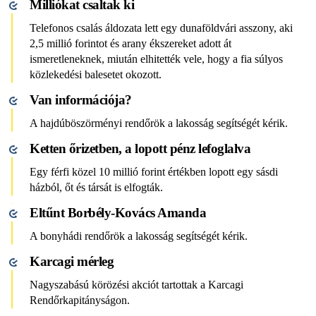
Milliókat csaltak ki
Telefonos csalás áldozata lett egy dunaföldvári asszony, aki
2,5 millió forintot és arany ékszereket adott át
ismeretleneknek, miután elhitették vele, hogy a fia súlyos
közlekedési balesetet okozott.
Van információja?
A hajdúböszörményi rendőrök a lakosság segítségét kérik.
Ketten őrizetben, a lopott pénz lefoglalva
Egy férfi közel 10 millió forint értékben lopott egy sásdi
házból, őt és társát is elfogták.
Eltűnt Borbély-Kovács Amanda
A bonyhádi rendőrök a lakosság segítségét kérik.
Karcagi mérleg
Nagyszabású körözési akciót tartottak a Karcagi
Rendőrkapitányságon.