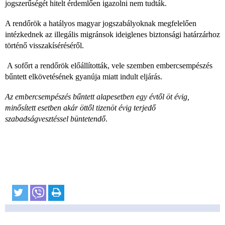
jogszerűségét hitelt érdemlően igazolni nem tudták.
A rendőrök a hatályos magyar jogszabályoknak megfelelően
intézkednek az illegális migránsok ideiglenes biztonsági határzárhoz
történő visszakíséréséről.
A sofőrt a rendőrök előállították, vele szemben embercsempészés
bűntett elkövetésének gyanúja miatt indult eljárás.
Az embercsempészés bűntett alapesetben egy évtől öt évig,
minősített esetben akár öttől tizenöt évig terjedő
szabadságvesztéssel büntetendő
.