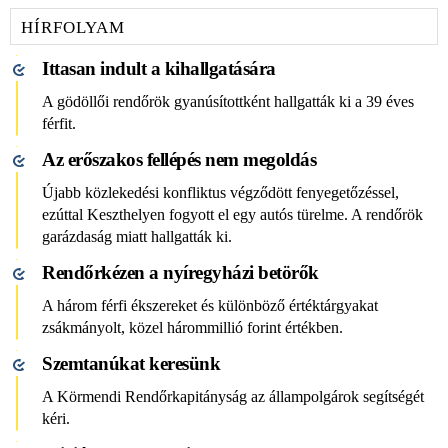
HÍRFOLYAM
Ittasan indult a kihallgatására
A gödöllői rendőrök gyanúsítottként hallgatták ki a 39 éves
férfit.
Az erőszakos fellépés nem megoldás
Újabb közlekedési konfliktus végződött fenyegetőzéssel,
ezúttal Keszthelyen fogyott el egy autós türelme. A rendőrök
garázdaság miatt hallgatták ki.
Rendőrkézen a nyíregyházi betörők
A három férfi ékszereket és különböző értéktárgyakat
zsákmányolt, közel hárommillió forint értékben.
Szemtanúkat keresünk
A Körmendi Rendőrkapitányság az állampolgárok segítségét
kéri.