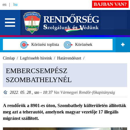
BAJBAN VAN?
en
hu
Körözési toplista
Körözések
Címlap
Legfrissebb híreink
Határrendészet
EMBERCSEMPÉSZ
SZOMBATHELYNÉL
2022. 05. 28., szo - 10:37
Vas Vármegyei Rendőr-főkapitányság
A rendőrök a 8901-es úton, Szombathely külterületén állították
meg azt a teherautót, amelynek magyar vezetője 17 illegális
migránst szállított.