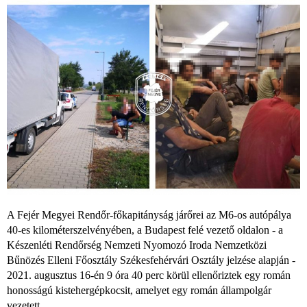
A Fejér Megyei Rendőr-főkapitányság járőrei az M6-os autópálya
40-es kilométerszelvényében, a Budapest felé vezető oldalon - a
Készenléti Rendőrség Nemzeti Nyomozó Iroda Nemzetközi
Bűnözés Elleni Főosztály Székesfehérvári Osztály jelzése alapján -
2021. augusztus 16-én 9 óra 40 perc körül ellenőriztek egy román
honosságú kistehergépkocsit, amelyet egy román állampolgár
vezetett.