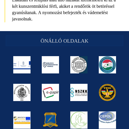
két kunszentmiklósi férfi, akiket a rendőrök öt betöréssel
gyanúsítanak. A nyomozást befejezték és vádemelést
javasolnak.
ÖNÁLLÓ OLDALAK