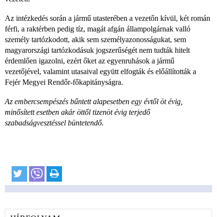
Az intézkedés során a jármű utasterében a vezetőn kívül, két román
férfi, a raktérben pedig tíz, magát afgán állampolgárnak valló
személy tartózkodott, akik sem személyazonosságukat, sem
magyarországi tartózkodásuk jogszerűségét nem tudták hitelt
érdemlően igazolni, ezért őket az egyenruhások a jármű
vezetőjével, valamint utasaival együtt elfogták és előállították a
Fejér Megyei Rendőr-főkapitányságra.
Az embercsempészés bűntett alapesetben egy évtől öt évig,
minősített esetben akár öttől tizenöt évig terjedő
szabadságvesztéssel büntetendő.