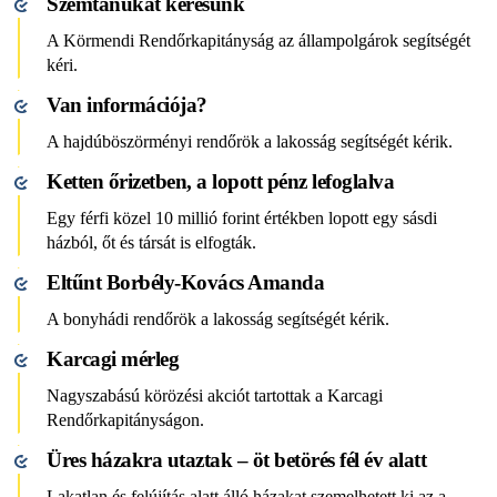
Szemtanúkat keresünk
A Körmendi Rendőrkapitányság az állampolgárok segítségét
kéri.
Van információja?
A hajdúböszörményi rendőrök a lakosság segítségét kérik.
Ketten őrizetben, a lopott pénz lefoglalva
Egy férfi közel 10 millió forint értékben lopott egy sásdi
házból, őt és társát is elfogták.
Eltűnt Borbély-Kovács Amanda
A bonyhádi rendőrök a lakosság segítségét kérik.
Karcagi mérleg
Nagyszabású körözési akciót tartottak a Karcagi
Rendőrkapitányságon.
Üres házakra utaztak – öt betörés fél év alatt
Lakatlan és felújítás alatt álló házakat szemelhetett ki az a