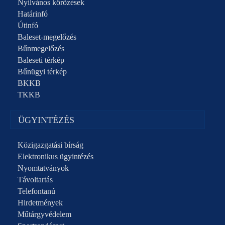
Nyilvános körözések
Határinfó
Útinfó
Baleset-megelőzés
Bűnmegelőzés
Baleseti térkép
Bűnügyi térkép
BKKB
TKKB
ÜGYINTÉZÉS
Közigazgatási bírság
Elektronikus ügyintézés
Nyomtatványok
Távoltartás
Telefontanú
Hirdetmények
Műtárgyvédelem