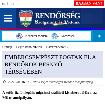
BAJBAN VAN?
en
hu
Körözési toplista
Körözések
Címlap
Legfrissebb híreink
Határrendészet
EMBERCSEMPÉSZT FOGTAK EL A
RENDŐRÖK BESNYŐ
TÉRSÉGÉBEN
2021. 08. 16., h - 10:35
Fejér Vármegyei Rendőr-főkapitányság
A sofőr tíz fő illegális migránst szállított kisteherautójával az
M6-os autópályán.