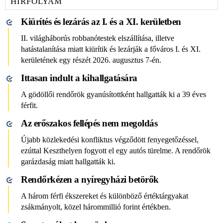
HÍRFOLYAM
Kiürítés és lezárás az I. és a XI. kerületben
II. világháborús robbanótestek elszállítása, illetve
hatástalanítása miatt kiürítik és lezárják a főváros I. és XI.
kerületének egy részét 2026. augusztus 7-én.
Ittasan indult a kihallgatására
A gödöllői rendőrök gyanúsítottként hallgatták ki a 39 éves
férfit.
Az erőszakos fellépés nem megoldás
Újabb közlekedési konfliktus végződött fenyegetőzéssel,
ezúttal Keszthelyen fogyott el egy autós türelme. A rendőrök
garázdaság miatt hallgatták ki.
Rendőrkézen a nyíregyházi betörők
A három férfi ékszereket és különböző értéktárgyakat
zsákmányolt, közel hárommillió forint értékben.