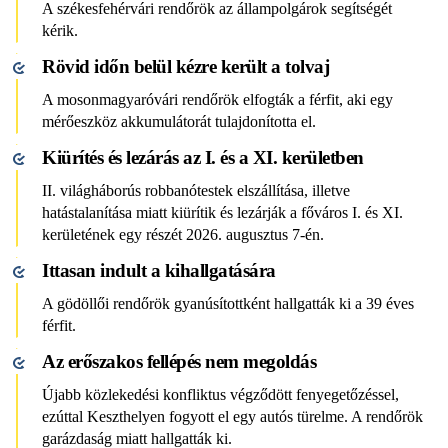
A székesfehérvári rendőrök az állampolgárok segítségét
kérik.
Rövid időn belül kézre került a tolvaj
A mosonmagyaróvári rendőrök elfogták a férfit, aki egy
mérőeszköz akkumulátorát tulajdonította el.
Kiürítés és lezárás az I. és a XI. kerületben
II. világháborús robbanótestek elszállítása, illetve
hatástalanítása miatt kiürítik és lezárják a főváros I. és XI.
kerületének egy részét 2026. augusztus 7-én.
Ittasan indult a kihallgatására
A gödöllői rendőrök gyanúsítottként hallgatták ki a 39 éves
férfit.
Az erőszakos fellépés nem megoldás
Újabb közlekedési konfliktus végződött fenyegetőzéssel,
ezúttal Keszthelyen fogyott el egy autós türelme. A rendőrök
garázdaság miatt hallgatták ki.