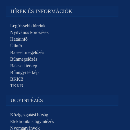
HÍREK ÉS INFORMÁCIÓK
Legfrissebb híreink
Nyilvános körözések
Határinfó
Útinfó
Baleset-megelőzés
Bűnmegelőzés
Baleseti térkép
Bűnügyi térkép
BKKB
TKKB
ÜGYINTÉZÉS
Közigazgatási bírság
Elektronikus ügyintézés
Nyomtatványok