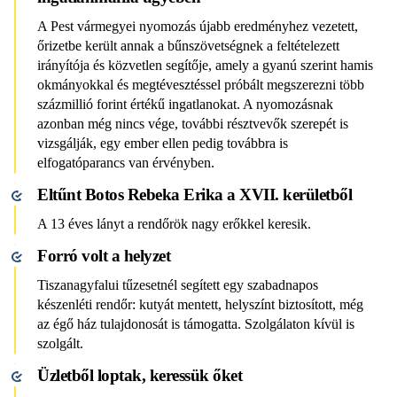
A Pest vármegyei nyomozás újabb eredményhez vezetett,
őrizetbe került annak a bűnszövetségnek a feltételezett
irányítója és közvetlen segítője, amely a gyanú szerint hamis
okmányokkal és megtévesztéssel próbált megszerezni több
százmillió forint értékű ingatlanokat. A nyomozásnak
azonban még nincs vége, további résztvevők szerepét is
vizsgálják, egy ember ellen pedig továbbra is
elfogatóparancs van érvényben.
Eltűnt Botos Rebeka Erika a XVII. kerületből
A 13 éves lányt a rendőrök nagy erőkkel keresik.
​​​​​​​Forró volt a helyzet
Tiszanagyfalui tűzesetnél segített egy szabadnapos
készenléti rendőr: kutyát mentett, helyszínt biztosított, még
az égő ház tulajdonosát is támogatta. Szolgálaton kívül is
szolgált.
Üzletből loptak, keressük őket