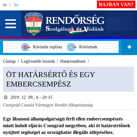
BAJBAN VAN?
en
hu
Körözési toplista
Körözések
Címlap
Legfrissebb híreink
Határrendészet
ÖT HATÁRSÉRTŐ ÉS EGY
EMBERCSEMPÉSZ
2019. 12. 09., h - 20:15
Csongrád-Csanád Vármegyei Rendőr-főkapitányság
Egy libanoni állampolgárságú férfi ellen embercsempészés
miatt indult eljárás Csongrád megyében, aki öt határsértőnek
nyújtott segítséget az országhatár illegális átlépéséhez.