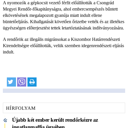
A nyomozók a gépkocsit vezető férfit előállították a Csongrád
Megyei Rendőr-főkapitányságra, ahol embercsempészés bűntett
elkövetésének megalapozott gyanúja miatt indult ellene
büntetőeljárás. Kihallgatását követően őrizetbe vették és az illetékes
ügyészségen előterjesztést tettek letartóztatásának indítványozására.
A rendőrök az illegális migránsokat a Kiszombor Határrendészeti
Kirendeltségre előállították, velük szemben idegenrendészeti eljárás
indult.
HÍRFOLYAM
Újabb két ember került rendőrkézre az
ingatlanmaffia ügyében