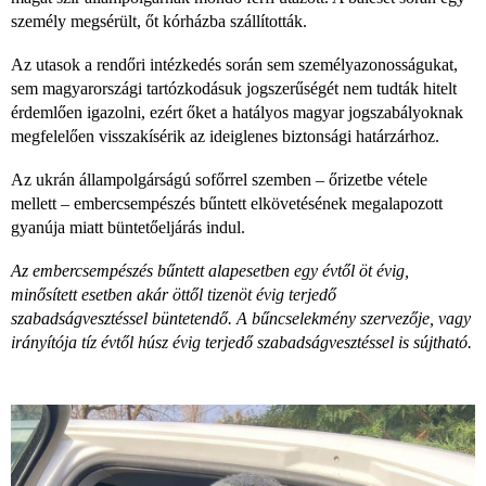
személy megsérült, őt kórházba szállították.
Az utasok a rendőri intézkedés során sem személyazonosságukat,
sem magyarországi tartózkodásuk jogszerűségét nem tudták hitelt
érdemlően igazolni, ezért őket a hatályos magyar jogszabályoknak
megfelelően visszakísérik az ideiglenes biztonsági határzárhoz.
Az ukrán állampolgárságú sofőrrel szemben – őrizetbe vétele
mellett – embercsempészés bűntett elkövetésének megalapozott
gyanúja miatt büntetőeljárás indul.
Az embercsempészés bűntett alapesetben egy évtől öt évig,
minősített esetben akár öttől tizenöt évig terjedő
szabadságvesztéssel büntetendő. A bűncselekmény szervezője, vagy
irányítója tíz évtől húsz évig terjedő szabadságvesztéssel is sújtható.