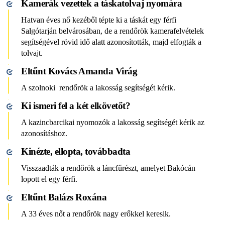
Kamerák vezettek a táskatolvaj nyomára
Hatvan éves nő kezéből tépte ki a táskát egy férfi
Salgótarján belvárosában, de a rendőrök kamerafelvételek
segítségével rövid idő alatt azonosították, majd elfogták a
tolvajt.
Eltűnt Kovács Amanda Virág
A szolnoki rendőrök a lakosság segítségét kérik.
Ki ismeri fel a két elkövetőt?
A kazincbarcikai nyomozók a lakosság segítségét kérik az
azonosításhoz.
Kinézte, ellopta, továbbadta
Visszaadták a rendőrök a láncfűrészt, amelyet Bakócán
lopott el egy férfi.
Eltűnt Balázs Roxána
A 33 éves nőt a rendőrök nagy erőkkel keresik.