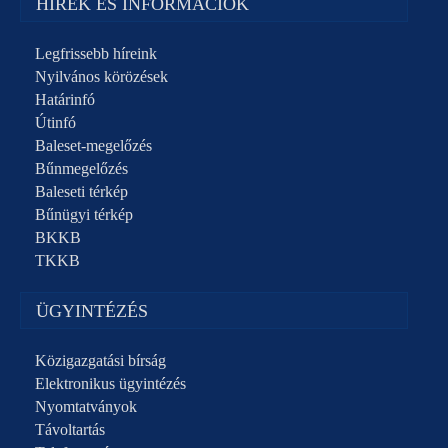
HÍREK ÉS INFORMÁCIÓK
Legfrissebb híreink
Nyilvános körözések
Határinfó
Útinfó
Baleset-megelőzés
Bűnmegelőzés
Baleseti térkép
Bűnügyi térkép
BKKB
TKKB
ÜGYINTÉZÉS
Közigazgatási bírság
Elektronikus ügyintézés
Nyomtatványok
Távoltartás