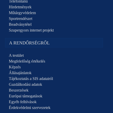
Telefontanú
Hirdetmények
Műtárgyvédelem
Sportrendészet
Beadványtétel
Szupergyors internet projekt
A RENDŐRSÉGRŐL
A testület
Megfelelőség értékelés
Képzés
Állásajánlatok
Tájékoztatás a SIS adatairól
Gazdálkodási adatok
Beszerzések
Európai támogatások
Egyéb felhívások
Érdekvédelmi szervezetek