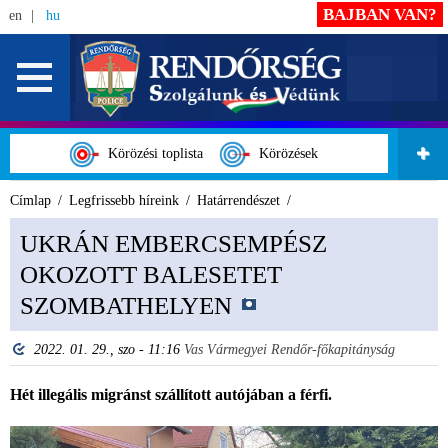
BAJBAN VAN?
en
hu
Körözési toplista
Körözések
Címlap
Legfrissebb híreink
Határrendészet
UKRÁN EMBERCSEMPÉSZ
OKOZOTT BALESETET
SZOMBATHELYEN
2022. 01. 29., szo - 11:16
Vas Vármegyei Rendőr-főkapitányság
Hét illegális migránst szállított autójában a férfi.