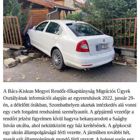
A Bács-Kiskun Megyei Rendőr-főkapitányság Migrációs Ügyek
Osztályának információi alapján az egyenruhások 2022. január 29-
én, a délelőtti órákban, Szombathelyen akartak intézkedés alá vonni
egy cseh forgalmi rendszámú személyautót. A gépjármű vezetője a
rendőri jelzést figyelmen kívül hagyva bekanyarodott a Saághy
István utcába, ahol nekiütközött egy ház kerítésének. A gépkocsit
egy ukrán állampolgárságú férfi vezette. A járműben további hét,
magát szír állampolgárnak mondó férfi utazott. A baleset során egy