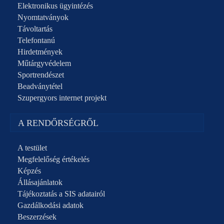
Elektronikus ügyintézés
Nyomtatványok
Távoltartás
Telefontanú
Hirdetmények
Műtárgyvédelem
Sportrendészet
Beadványtétel
Szupergyors internet projekt
A RENDŐRSÉGRŐL
A testület
Megfelelőség értékelés
Képzés
Állásajánlatok
Tájékoztatás a SIS adatairól
Gazdálkodási adatok
Beszerzések