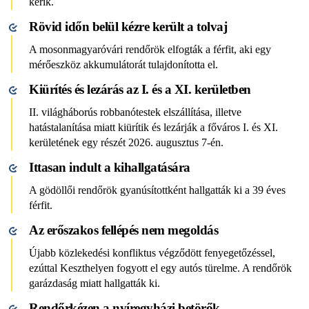
kérik.
Rövid időn belül kézre került a tolvaj
A mosonmagyaróvári rendőrök elfogták a férfit, aki egy
mérőeszköz akkumulátorát tulajdonította el.
Kiürítés és lezárás az I. és a XI. kerületben
II. világháborús robbanótestek elszállítása, illetve
hatástalanítása miatt kiürítik és lezárják a főváros I. és XI.
kerületének egy részét 2026. augusztus 7-én.
Ittasan indult a kihallgatására
A gödöllői rendőrök gyanúsítottként hallgatták ki a 39 éves
férfit.
Az erőszakos fellépés nem megoldás
Újabb közlekedési konfliktus végződött fenyegetőzéssel,
ezúttal Keszthelyen fogyott el egy autós türelme. A rendőrök
garázdaság miatt hallgatták ki.
Rendőrkézen a nyíregyházi betörők