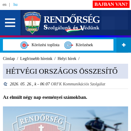
BAJBAN VAN?
en
hu
Körözési toplista
Körözések
Címlap
Legfrissebb híreink
Helyi hírek
HÉTVÉGI ORSZÁGOS ÖSSZESÍTŐ
2026. 05. 26., k - 06:07
ORFK Kommunikációs Szolgálat
Az elmúlt négy nap eseményei számokban.