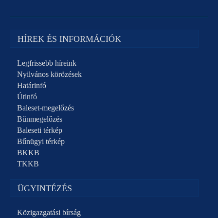
HÍREK ÉS INFORMÁCIÓK
Legfrissebb híreink
Nyilvános körözések
Határinfó
Útinfó
Baleset-megelőzés
Bűnmegelőzés
Baleseti térkép
Bűnügyi térkép
BKKB
TKKB
ÜGYINTÉZÉS
Közigazgatási bírság