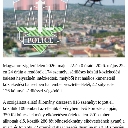
Magyarország területén 2026. május 22-én 0 órától 2026. május 25-
én 24 óráig a rendőrök 174 személyi sérüléses közúti közlekedési
baleset helyszínén intézkedtek, melyből hat halálos kimenetelű
közlekedési balesetben hat ember vesztette életét, 42 súlyos és
126 könnyű sérüléssel végződött.
A szolgálatot ellátó állomány összesen 816 személyt fogott el,
közülük 109 embert az ellenük érvényben lévő körözés alapján,
359 főt bűncselekmény elkövetésén értek tetten. 801 embert
állítottak elő, köztük 286 főt bűncselekmény elkövetésének gyanúja
miatt, és további 22 személyt ittas vezetés gyanúja miatt. Biztonsági