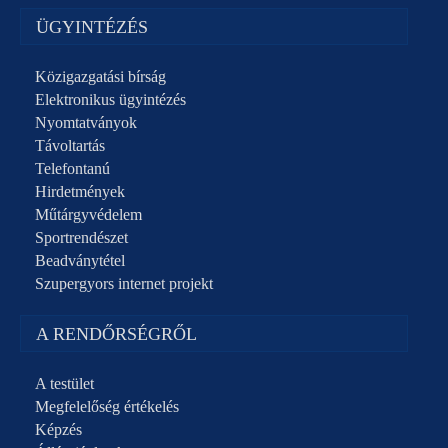
ÜGYINTÉZÉS
Közigazgatási bírság
Elektronikus ügyintézés
Nyomtatványok
Távoltartás
Telefontanú
Hirdetmények
Műtárgyvédelem
Sportrendészet
Beadványtétel
Szupergyors internet projekt
A RENDŐRSÉGRŐL
A testület
Megfelelőség értékelés
Képzés