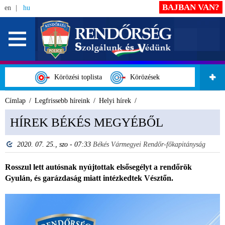
BAJBAN VAN?
en
hu
Körözési toplista
Körözések
Címlap
Legfrissebb híreink
Helyi hírek
HÍREK BÉKÉS MEGYÉBŐL
2020. 07. 25., szo - 07:33
Békés Vármegyei Rendőr-főkapitányság
Rosszul lett autósnak nyújtottak elsősegélyt a rendőrök
Gyulán, és garázdaság miatt intézkedtek Vésztőn.