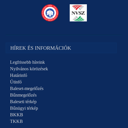
HÍREK ÉS INFORMÁCIÓK
Legfrissebb híreink
Nyilvános körözések
Határinfó
Útinfó
Baleset-megelőzés
Bűnmegelőzés
Baleseti térkép
Bűnügyi térkép
BKKB
TKKB