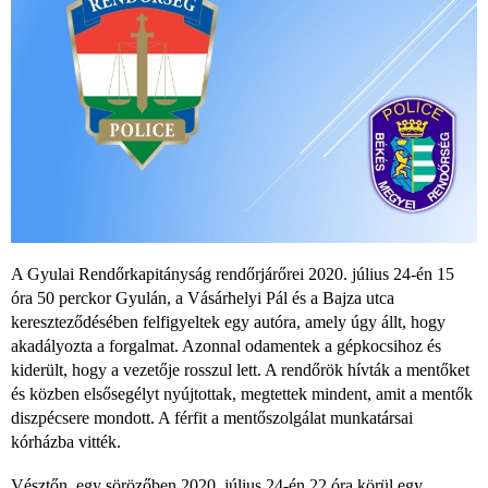
A Gyulai Rendőrkapitányság rendőrjárőrei 2020. július 24-én 15
óra 50 perckor Gyulán, a Vásárhelyi Pál és a Bajza utca
kereszteződésében felfigyeltek egy autóra, amely úgy állt, hogy
akadályozta a forgalmat. Azonnal odamentek a gépkocsihoz és
kiderült, hogy a vezetője rosszul lett. A rendőrök hívták a mentőket
és közben elsősegélyt nyújtottak, megtettek mindent, amit a mentők
diszpécsere mondott. A férfit a mentőszolgálat munkatársai
kórházba vitték.
Vésztőn, egy sörözőben 2020. július 24-én 22 óra körül egy