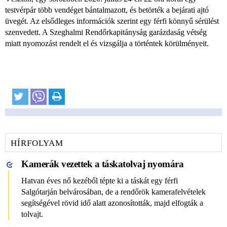
testvérpár több vendéget bántalmazott, és betörték a bejárati ajtó
üvegét. Az elsődleges információk szerint egy férfi könnyű sérülést
szenvedett. A Szeghalmi Rendőrkapitányság garázdaság vétség
miatt nyomozást rendelt el és vizsgálja a történtek körülményeit.
HÍRFOLYAM
Kamerák vezettek a táskatolvaj nyomára
Hatvan éves nő kezéből tépte ki a táskát egy férfi
Salgótarján belvárosában, de a rendőrök kamerafelvételek
segítségével rövid idő alatt azonosították, majd elfogták a
tolvajt.