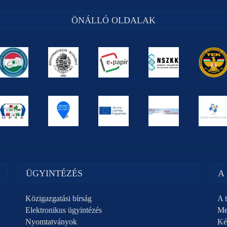
ÖNÁLLÓ OLDALAK
ÜGYINTÉZÉS
A
Közigazgatási bírság
A t
Elektronikus ügyintézés
Me
Nyomtatványok
Ké