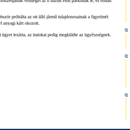
omszédjának vendégei az ő házuk előtt parkoltak le, és emiatt
bször próbálta az ott álló jármű tulajdonosainak a figyelmét
el anyagi kárt okozott.
 ügyet lezárta, az iratokat pedig megküldte az ügyészségnek.