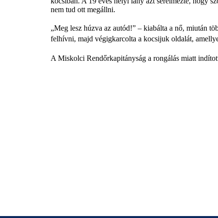
kocsiban. A 19 éves helyi lány azt sérelmezte, hogy sz
nem tud ott megállni.
„Meg lesz húzva az autód!” – kiabálta a nő, miután töb
felhívni, majd végigkarcolta a kocsijuk oldalát, amelly
A Miskolci Rendőrkapitányság a rongálás miatt indított