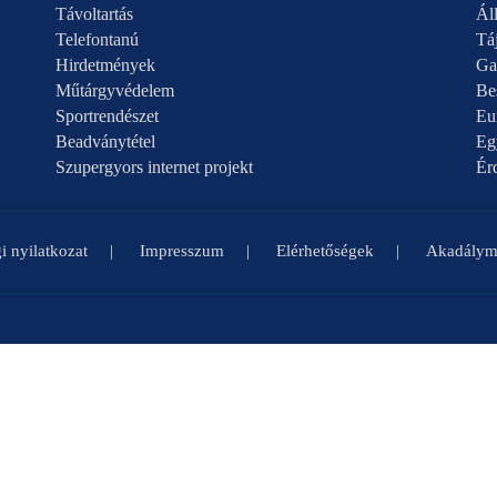
Távoltartás
Áll
Telefontanú
Táj
Hirdetmények
Ga
Műtárgyvédelem
Be
Sportrendészet
Eu
Beadványtétel
Eg
Szupergyors internet projekt
Ér
i nyilatkozat
Impresszum
Elérhetőségek
Akadályme