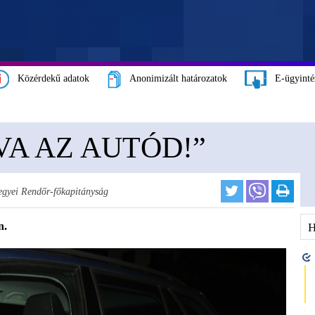
Közérdekű adatok
Anonimizált határozatok
E-ügyinté
VA AZ AUTÓD!”
gyei Rendőr-főkapitányság
n.