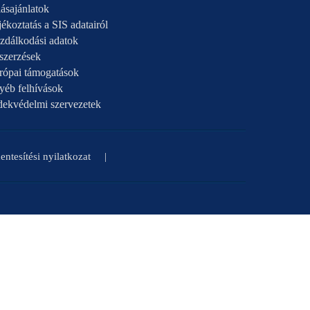
ásajánlatok
ékoztatás a SIS adatairól
zdálkodási adatok
szerzések
rópai támogatások
yéb felhívások
dekvédelmi szervezetek
ntesítési nyilatkozat