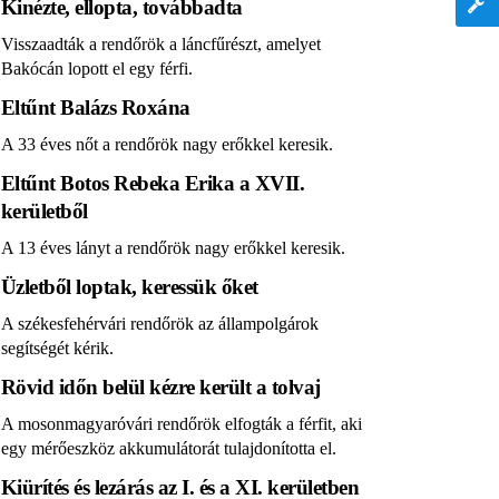
Kinézte, ellopta, továbbadta
Visszaadták a rendőrök a láncfűrészt, amelyet
Bakócán lopott el egy férfi.
Eltűnt Balázs Roxána
A 33 éves nőt a rendőrök nagy erőkkel keresik.
Eltűnt Botos Rebeka Erika a XVII.
kerületből
A 13 éves lányt a rendőrök nagy erőkkel keresik.
Üzletből loptak, keressük őket
A székesfehérvári rendőrök az állampolgárok
segítségét kérik.
Rövid időn belül kézre került a tolvaj
A mosonmagyaróvári rendőrök elfogták a férfit, aki
egy mérőeszköz akkumulátorát tulajdonította el.
Kiürítés és lezárás az I. és a XI. kerületben