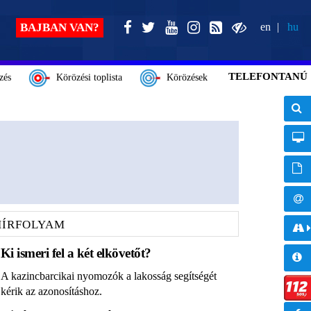
BAJBAN VAN?
en
hu
TELEFONTANÚ
zés
Körözési toplista
Körözések
HÍRFOLYAM
Ki ismeri fel a két elkövetőt?
A kazincbarcikai nyomozók a lakosság segítségét
kérik az azonosításhoz.