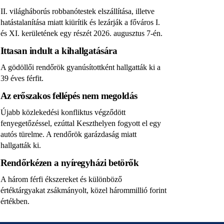
II. világháborús robbanótestek elszállítása, illetve
hatástalanítása miatt kiürítik és lezárják a főváros I.
és XI. kerületének egy részét 2026. augusztus 7-én.
Ittasan indult a kihallgatására
A gödöllői rendőrök gyanúsítottként hallgatták ki a
39 éves férfit.
Az erőszakos fellépés nem megoldás
Újabb közlekedési konfliktus végződött
fenyegetőzéssel, ezúttal Keszthelyen fogyott el egy
autós türelme. A rendőrök garázdaság miatt
hallgatták ki.
Rendőrkézen a nyíregyházi betörők
A három férfi ékszereket és különböző
értéktárgyakat zsákmányolt, közel hárommillió forint
értékben.