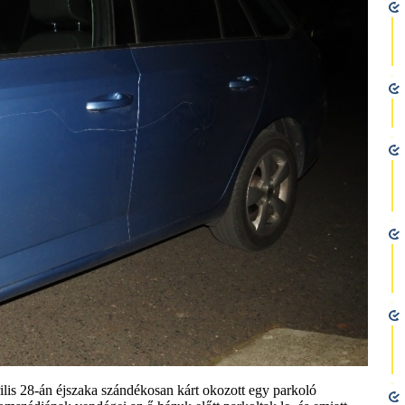
ilis 28-án éjszaka szándékosan kárt okozott egy parkoló