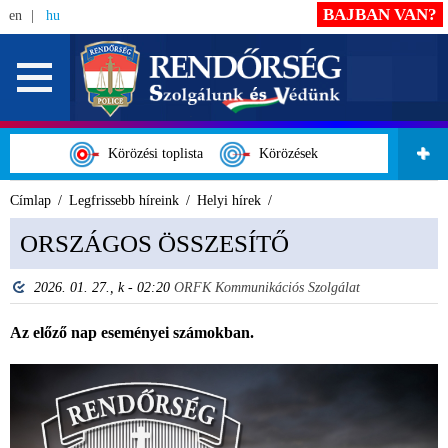
BAJBAN VAN?
en
hu
Körözési toplista
Körözések
Címlap
Legfrissebb híreink
Helyi hírek
ORSZÁGOS ÖSSZESÍTŐ
2026. 01. 27., k - 02:20
ORFK Kommunikációs Szolgálat
Az előző nap eseményei számokban.