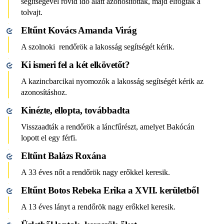
segítségével rövid idő alatt azonosították, majd elfogták a
tolvajt.
Eltűnt Kovács Amanda Virág
A szolnoki rendőrök a lakosság segítségét kérik.
Ki ismeri fel a két elkövetőt?
A kazincbarcikai nyomozók a lakosság segítségét kérik az
azonosításhoz.
Kinézte, ellopta, továbbadta
Visszaadták a rendőrök a láncfűrészt, amelyet Bakócán
lopott el egy férfi.
Eltűnt Balázs Roxána
A 33 éves nőt a rendőrök nagy erőkkel keresik.
Eltűnt Botos Rebeka Erika a XVII. kerületből
A 13 éves lányt a rendőrök nagy erőkkel keresik.