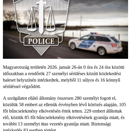
Magyarország területén 2026. január 26-án 0 óra és 24 óra közötti
időszakban a rendőrök 27 személyi sérüléses közúti közlekedési
baleset helyszínén intézkedtek, melyből 11 súlyos és 16 könnyű
sérüléssel végződött.
A szolgálatot ellátó állomány összesen 280 személyt fogott el,
közülük 58 embert az ellenük érvényben lévő körözés alapján, 105
főt bűncselekmény elkövetésén értek tetten. 229 embert állítottak
elő, köztük 85 főt bűncselekmény elkövetésének gyanúja miatt, és
további 13 személyt ittas vezetés gyanúja miatt. Biztonsági
intézkedés 83 esetben történt.