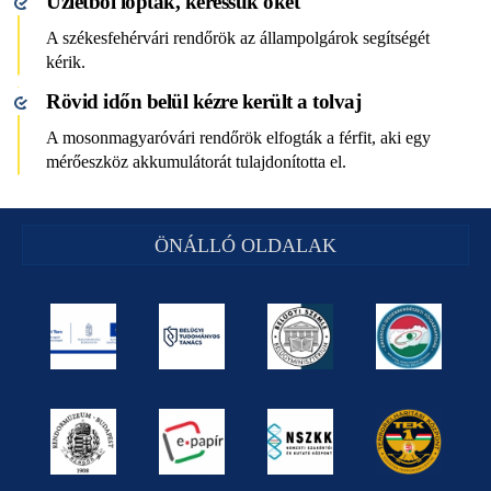
Üzletből loptak, keressük őket
A székesfehérvári rendőrök az állampolgárok segítségét
kérik.
Rövid időn belül kézre került a tolvaj
A mosonmagyaróvári rendőrök elfogták a férfit, aki egy
mérőeszköz akkumulátorát tulajdonította el.
ÖNÁLLÓ OLDALAK