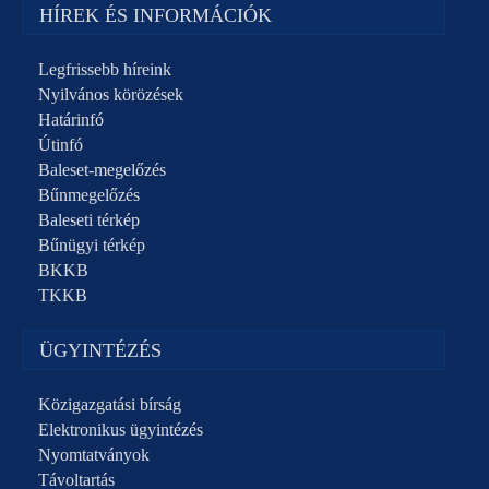
HÍREK ÉS INFORMÁCIÓK
Legfrissebb híreink
Nyilvános körözések
Határinfó
Útinfó
Baleset-megelőzés
Bűnmegelőzés
Baleseti térkép
Bűnügyi térkép
BKKB
TKKB
ÜGYINTÉZÉS
Közigazgatási bírság
Elektronikus ügyintézés
Nyomtatványok
Távoltartás