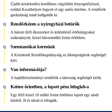
Újabb közlekedési konfliktus végződött fenyegetőzéssel,
ezúttal Keszthelyen fogyott el egy autós türelme. A rendőrök
garázdaság miatt hallgatták ki.
Rendőrkézen a nyíregyházi betörők
A három férfi ékszereket és különböző értéktárgyakat
zsákmányolt, közel hárommillió forint értékben.
Szemtanúkat keresünk
A Körmendi Rendőrkapitányság az állampolgárok segítségét
kéri.
Van információja?
A hajdúböszörményi rendőrök a lakosság segítségét kérik.
Ketten őrizetben, a lopott pénz lefoglalva
Egy férfi közel 10 millió forint értékben lopott egy sásdi
házból, őt és társát is elfogták.