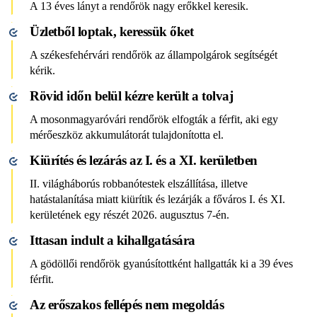
A 13 éves lányt a rendőrök nagy erőkkel keresik.
Üzletből loptak, keressük őket
A székesfehérvári rendőrök az állampolgárok segítségét
kérik.
Rövid időn belül kézre került a tolvaj
A mosonmagyaróvári rendőrök elfogták a férfit, aki egy
mérőeszköz akkumulátorát tulajdonította el.
Kiürítés és lezárás az I. és a XI. kerületben
II. világháborús robbanótestek elszállítása, illetve
hatástalanítása miatt kiürítik és lezárják a főváros I. és XI.
kerületének egy részét 2026. augusztus 7-én.
Ittasan indult a kihallgatására
A gödöllői rendőrök gyanúsítottként hallgatták ki a 39 éves
férfit.
Az erőszakos fellépés nem megoldás