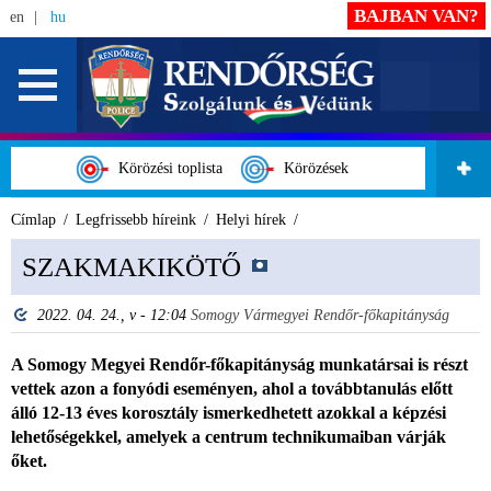
BAJBAN VAN?
en
hu
Körözési toplista
Körözések
Címlap
Legfrissebb híreink
Helyi hírek
SZAKMAKIKÖTŐ
2022. 04. 24., v - 12:04
Somogy Vármegyei Rendőr-főkapitányság
A Somogy Megyei Rendőr-főkapitányság munkatársai is részt
vettek azon a fonyódi eseményen, ahol a továbbtanulás előtt
álló 12-13 éves korosztály ismerkedhetett azokkal a képzési
lehetőségekkel, amelyek a centrum technikumaiban várják
őket.