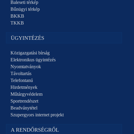
Baleseti térkép
Bűnügyi térkép
BKKB
TKKB
ÜGYINTÉZÉS
Közigazgatási bírság
Elektronikus ügyintézés
Nyomtatványok
Távoltartás
Telefontanú
Hirdetmények
Műtárgyvédelem
Sportrendészet
Beadványtétel
Szupergyors internet projekt
A RENDŐRSÉGRŐL