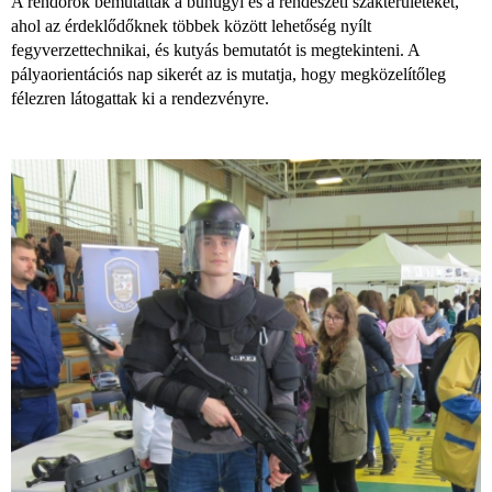
A rendőrök bemutatták a bűnügyi és a rendészeti szakterületeket,
ahol az érdeklődőknek többek között lehetőség nyílt
fegyverzettechnikai, és kutyás bemutatót is megtekinteni. A
pályaorientációs nap sikerét az is mutatja, hogy megközelítőleg
félezren látogattak ki a rendezvényre.