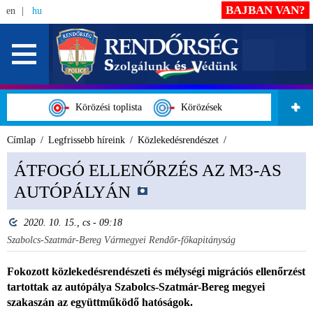
BAJBAN VAN?
en
hu
Körözési toplista
Körözések
Címlap
Legfrissebb híreink
Közlekedésrendészet
ÁTFOGÓ ELLENŐRZÉS AZ M3-AS
AUTÓPÁLYÁN
2020. 10. 15., cs - 09:18
Szabolcs-Szatmár-Bereg Vármegyei Rendőr-főkapitányság
Fokozott közlekedésrendészeti és mélységi migrációs ellenőrzést
tartottak az autópálya Szabolcs-Szatmár-Bereg megyei
szakaszán az együttműködő hatóságok.