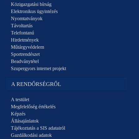
Közigazgatási bírság
Elektronikus ügyintézés
Nyomtatványok
Távoltartás
Telefontanú
Hirdetmények
Műtárgyvédelem
Sportrendészet
Beadványtétel
Szupergyors internet projekt
A RENDŐRSÉGRŐL
A testület
Megfelelőség értékelés
Képzés
Állásajánlatok
Tájékoztatás a SIS adatairól
Gazdálkodási adatok