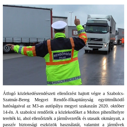
Átfogó közlekedésrendészeti ellenőrzést hajtott végre a Szabolcs-
Szatmár-Bereg Megyei Rendőr-főkapitányság együttműködő
hatóságaival az M3-as autópálya megyei szakaszán 2020. október
14-én. A szabolcsi rendőrök a közlekedőket a Mohos pihenőhelyre
terelték ki, ahol ellenőrizték a járművezetők és utasaik okmányait, a
passzív biztonsági eszközök használatát, valamint a járművek