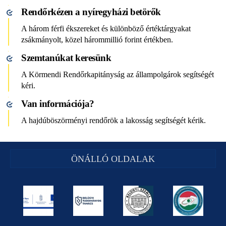
Rendőrkézen a nyíregyházi betörők
A három férfi ékszereket és különböző értéktárgyakat
zsákmányolt, közel hárommillió forint értékben.
Szemtanúkat keresünk
A Körmendi Rendőrkapitányság az állampolgárok segítségét
kéri.
Van információja?
A hajdúböszörményi rendőrök a lakosság segítségét kérik.
ÖNÁLLÓ OLDALAK