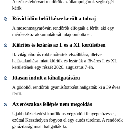
A székesfehérvári rendőrök az állampolgárok segítségét
kérik.
Rövid időn belül kézre került a tolvaj
A mosonmagyaróvári rendőrök elfogták a férfit, aki egy
mérőeszköz akkumulátorát tulajdonította el.
Kiürítés és lezárás az I. és a XI. kerületben
II. világháborús robbanótestek elszállítása, illetve
hatástalanítása miatt kiürítik és lezárják a főváros I. és XI.
kerületének egy részét 2026. augusztus 7-én.
Ittasan indult a kihallgatására
A gödöllői rendőrök gyanúsítottként hallgatták ki a 39 éves
férfit.
Az erőszakos fellépés nem megoldás
Újabb közlekedési konfliktus végződött fenyegetőzéssel,
ezúttal Keszthelyen fogyott el egy autós türelme. A rendőrök
garázdaság miatt hallgatták ki.