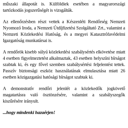
műszaki állapotát is. Külföldiek esetében a magyarországi
tartózkodás jogszerűségét is vizsgálták.
Az ellenőrzésben részt vettek a Készenléti Rendőrség Nemzeti
Nyomozó Iroda, a Nemzeti Útdíjfizetési Szolgáltató Zrt., valamint a
Nemzeti Közlekedési Hatóság, és a megyei Katasztrófavédelmi
Igazgatóság munkatársai is.
A rendőrök kisebb súlyú közlekedési szabálysértés elkövetése miatt
4 esetben figyelmeztetést alkalmaztak, 43 esetben helyszíni bírságot
szabtak ki, és egy fővel szemben szabálysértési feljelentést tettek.
Passzív biztonsági eszköz használatának elmulasztása miatt 26
esetben közigazgatási hatósági bírságot szabtak ki.
A demonstratív rendőri jelenlét a közlekedők jogkövető
magatartásra való ösztönzésére, valamint a szabályszegők
kiszűrésére irányult.
...hogy mindenki hazaérjen!