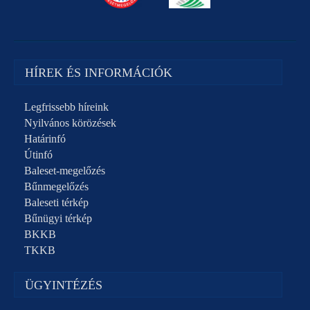
HÍREK ÉS INFORMÁCIÓK
Legfrissebb híreink
Nyilvános körözések
Határinfó
Útinfó
Baleset-megelőzés
Bűnmegelőzés
Baleseti térkép
Bűnügyi térkép
BKKB
TKKB
ÜGYINTÉZÉS