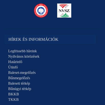
HÍREK ÉS INFORMÁCIÓK
Legfrissebb híreink
Nyilvános körözések
Határinfó
Útinfó
Baleset-megelőzés
Bűnmegelőzés
Baleseti térkép
Bűnügyi térkép
BKKB
TKKB