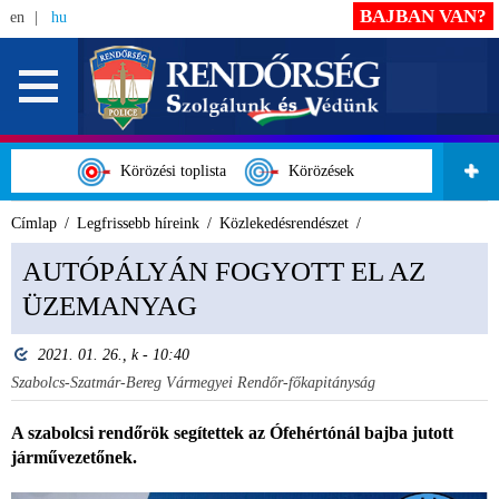
BAJBAN VAN?
en
hu
Körözési toplista
Körözések
Címlap
Legfrissebb híreink
Közlekedésrendészet
AUTÓPÁLYÁN FOGYOTT EL AZ
ÜZEMANYAG
2021. 01. 26., k - 10:40
Szabolcs-Szatmár-Bereg Vármegyei Rendőr-főkapitányság
A szabolcsi rendőrök segítettek az Ófehértónál bajba jutott
járművezetőnek.