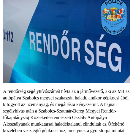
A rendőrség segélyhívószámát hívta az a járművezető, aki az M3-as
autópálya Szabolcs megyei szakaszán haladt, amikor gépkocsijából
kifogyott az üzemanyag, és megállásra kényszerült. A hajnali
segélyhívás után a Szabolcs-Szatmár-Bereg Megyei Rendőr-
főkapitányság Közlekedésrendészeti Osztály Autópálya
Alosztályának munkatársai haladéktalanul elindultak az Ófehértó
közelében veszteglő gépkocsihoz, amelynek a gyorsforgalmi utat