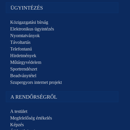
ÜGYINTÉZÉS
Közigazgatási bírság
Elektronikus ügyintézés
Nyomtatványok
Távoltartás
Telefontanú
Hirdetmények
Műtárgyvédelem
Sportrendészet
Beadványtétel
Szupergyors internet projekt
A RENDŐRSÉGRŐL
A testület
Megfelelőség értékelés
Képzés