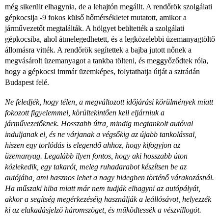
még sikerült elhagynia, de a lehajtón megállt. A rendőrök szolgálati
gépkocsija -9 fokos külső hőmérsékletet mutatott, amikor a
járművezetőt megtalálták. A hölgyet beültették a szolgálati
gépkocsiba, ahol átmelegedhetett, és a legközelebbi üzemanyagtöltő
állomásra vitték. A rendőrök segítettek a bajba jutott nőnek a
megvásárolt üzemanyagot a tankba tölteni, és meggyőződtek róla,
hogy a gépkocsi immár üzemképes, folytathatja útját a sztrádán
Budapest felé.
Ne feledjék, hogy télen, a megváltozott időjárási körülmények miatt
fokozott figyelemmel, körültekintően kell eljárniuk a
járművezetőknek. Hosszabb útra, mindig megtankolt autóval
induljanak el, és ne várjanak a végsőkig az újabb tankolással,
hiszen egy torlódás is elegendő ahhoz, hogy kifogyjon az
üzemanyag. Legalább ilyen fontos, hogy aki hosszabb úton
közlekedik, egy takarót, meleg ruhadarabot készítsen be az
autójába, ami hasznos lehet a nagy hidegben történő várakozásnál.
Ha műszaki hiba miatt már nem tudják elhagyni az autópályát,
akkor a segítség megérkezéséig használják a leállósávot, helyezzék
ki az elakadásjelző háromszöget, és működtessék a vészvillogót.