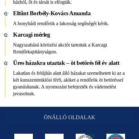
házból, őt és társát is elfogták.
Eltűnt Borbély-Kovács Amanda
A bonyhádi rendőrök a lakosság segítségét kérik.
Karcagi mérleg
Nagyszabású körözési akciót tartottak a Karcagi
Rendőrkapitányságon.
Üres házakra utaztak – öt betörés fél év alatt
Lakatlan és felújítás alatt álló házakat szemelhetett ki az a
két kunszentmiklósi férfi, akiket a rendőrök öt betöréssel
gyanúsítanak. A nyomozást befejezték és vádemelést
javasolnak.
ÖNÁLLÓ OLDALAK