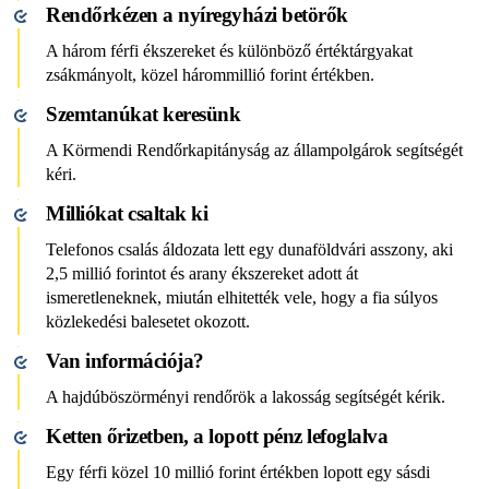
Rendőrkézen a nyíregyházi betörők
A három férfi ékszereket és különböző értéktárgyakat
zsákmányolt, közel hárommillió forint értékben.
Szemtanúkat keresünk
A Körmendi Rendőrkapitányság az állampolgárok segítségét
kéri.
Milliókat csaltak ki
Telefonos csalás áldozata lett egy dunaföldvári asszony, aki
2,5 millió forintot és arany ékszereket adott át
ismeretleneknek, miután elhitették vele, hogy a fia súlyos
közlekedési balesetet okozott.
Van információja?
A hajdúböszörményi rendőrök a lakosság segítségét kérik.
Ketten őrizetben, a lopott pénz lefoglalva
Egy férfi közel 10 millió forint értékben lopott egy sásdi