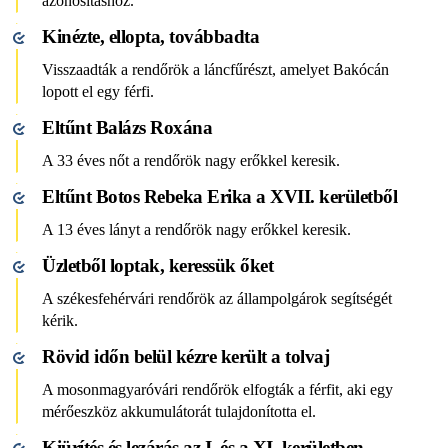
azonosításhoz.
Kinézte, ellopta, továbbadta
Visszaadták a rendőrök a láncfűrészt, amelyet Bakócán
lopott el egy férfi.
Eltűnt Balázs Roxána
A 33 éves nőt a rendőrök nagy erőkkel keresik.
Eltűnt Botos Rebeka Erika a XVII. kerületből
A 13 éves lányt a rendőrök nagy erőkkel keresik.
Üzletből loptak, keressük őket
A székesfehérvári rendőrök az állampolgárok segítségét
kérik.
Rövid időn belül kézre került a tolvaj
A mosonmagyaróvári rendőrök elfogták a férfit, aki egy
mérőeszköz akkumulátorát tulajdonította el.
Kiürítés és lezárás az I. és a XI. kerületben