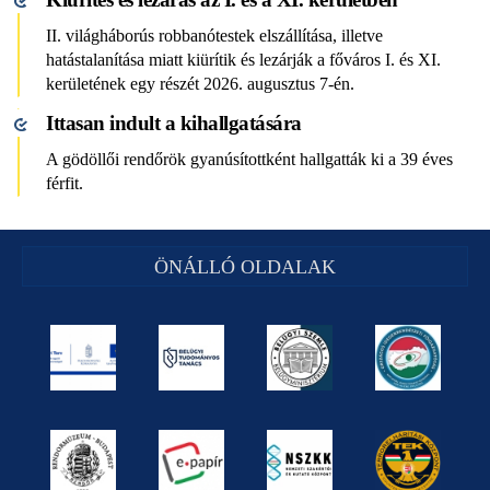
II. világháborús robbanótestek elszállítása, illetve
hatástalanítása miatt kiürítik és lezárják a főváros I. és XI.
kerületének egy részét 2026. augusztus 7-én.
Ittasan indult a kihallgatására
A gödöllői rendőrök gyanúsítottként hallgatták ki a 39 éves
férfit.
ÖNÁLLÓ OLDALAK