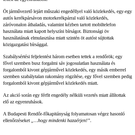
Öt járművezető lejárt műszaki engedéllyel való közlekedés, egy-egy
autós kerékpársávon motorkerékpárral való közlekedés,
záróvonalon áthaladás, valamint kézben tartott mobiltelefon
használata miatt kapott helyszíni bírságot. Biztonsági öv
használatának elmulasztása miatt szintén öt autóst sújtottak
közigazgatási bírsággal.
Szabálysértési feljelentést három esetben tettek a rendőrök; egy
fővel szemben busz forgalmi sáv jogosulatlan használata és
forgalomból kivont gépjárművel közlekedés, egy másik emberrel
szemben szabálytalan rakomány rögzítése, egy fővel szemben pedig
forgalomból kivont gépjárművel közlekedés miatt.
Az akció során egy férfit engedély nélküli vezetés miatt állítottak
elő az egyenruhások.
A Budapesti Rendőr-főkapitányság folyamatosan végez hasonló
ellenőrzéseket
„…hogy mindenki hazaérjen!”
.