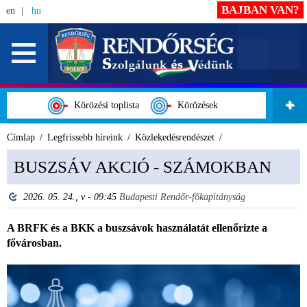
BAJBAN VAN?
en
hu
Körözési toplista
Körözések
Címlap
Legfrissebb híreink
Közlekedésrendészet
BUSZSÁV AKCIÓ - SZÁMOKBAN
2026. 05. 24., v - 09:45
Budapesti Rendőr-főkapitányság
A BRFK és a BKK a buszsávok használatát ellenőrizte a
fővárosban.