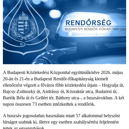
A Budapesti Közlekedési Központtal együttműködve 2026. május
20-án és 21-én a Budapesti Rendőr-főkapitányság kiemelt
ellenőrzést végzett a főváros főbb közlekedési útjain – Hegyalja út,
Bajcsy-Zsilinszky út, Andrássy út, Közraktár utca, Budaörsi út,
Bartók Béla út és Gellért tér, Báthory utca–, a buszsávokban. A két
napon összesen 73 esetben intézkedtek a rendőrök.
A buszsáv jogosulatlan használata miatt 57 alkalommal helyszíni
bírságot szabtak ki, illetve egy esetben szabálysértési feljelentést
tettek az egyenruhások.