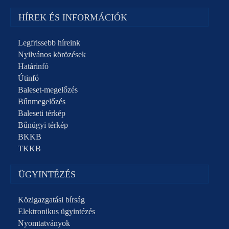
HÍREK ÉS INFORMÁCIÓK
Legfrissebb híreink
Nyilvános körözések
Határinfó
Útinfó
Baleset-megelőzés
Bűnmegelőzés
Baleseti térkép
Bűnügyi térkép
BKKB
TKKB
ÜGYINTÉZÉS
Közigazgatási bírság
Elektronikus ügyintézés
Nyomtatványok