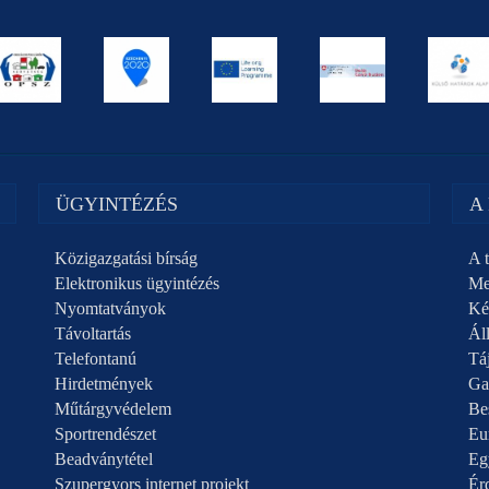
ÜGYINTÉZÉS
A
Közigazgatási bírság
A t
Elektronikus ügyintézés
Me
Nyomtatványok
Ké
Távoltartás
Áll
Telefontanú
Táj
Hirdetmények
Ga
Műtárgyvédelem
Be
Sportrendészet
Eu
Beadványtétel
Eg
Szupergyors internet projekt
Ér