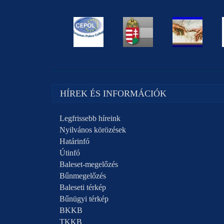
HÍREK ÉS INFORMÁCIÓK
Legfrissebb híreink
Nyilvános körözések
Határinfó
Útinfó
Baleset-megelőzés
Bűnmegelőzés
Baleseti térkép
Bűnügyi térkép
BKKB
TKKB