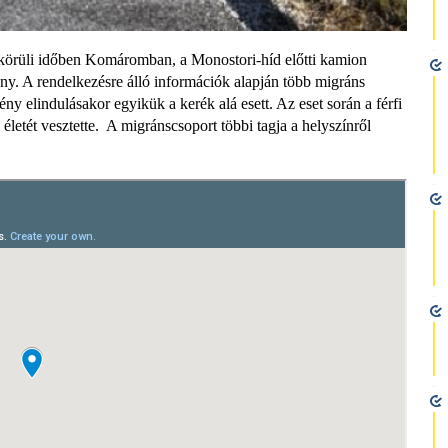
a körüli időben Komáromban, a Monostori-híd előtti kamion
ny. A rendelkezésre álló információk alapján több migráns
ny elindulásakor egyikük a kerék alá esett. Az eset során a férfi
életét vesztette. A migránscsoport többi tagja a helyszínről