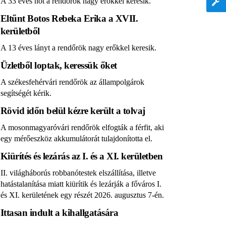
A 33 éves nőt a rendőrök nagy erőkkel keresik.
Eltűnt Botos Rebeka Erika a XVII.
kerületből
A 13 éves lányt a rendőrök nagy erőkkel keresik.
Üzletből loptak, keressük őket
A székesfehérvári rendőrök az állampolgárok
segítségét kérik.
Rövid időn belül kézre került a tolvaj
A mosonmagyaróvári rendőrök elfogták a férfit, aki
egy mérőeszköz akkumulátorát tulajdonította el.
Kiürítés és lezárás az I. és a XI. kerületben
II. világháborús robbanótestek elszállítása, illetve
hatástalanítása miatt kiürítik és lezárják a főváros I.
és XI. kerületének egy részét 2026. augusztus 7-én.
Ittasan indult a kihallgatására