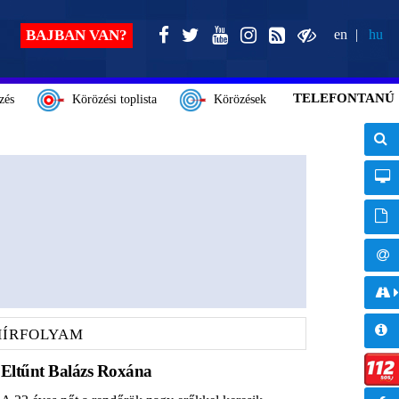
BAJBAN VAN?
en
hu
TELEFONTANÚ
zés
Körözési toplista
Körözések
HÍRFOLYAM
Eltűnt Balázs Roxána