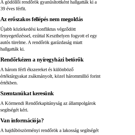
A gödöllői rendőrök gyanúsítottként hallgatták ki a
39 éves férfit.
Az erőszakos fellépés nem megoldás
Újabb közlekedési konfliktus végződött
fenyegetőzéssel, ezúttal Keszthelyen fogyott el egy
autós türelme. A rendőrök garázdaság miatt
hallgatták ki.
Rendőrkézen a nyíregyházi betörők
A három férfi ékszereket és különböző
értéktárgyakat zsákmányolt, közel hárommillió forint
értékben.
Szemtanúkat keresünk
A Körmendi Rendőrkapitányság az állampolgárok
segítségét kéri.
Van információja?
A hajdúböszörményi rendőrök a lakosság segítségét