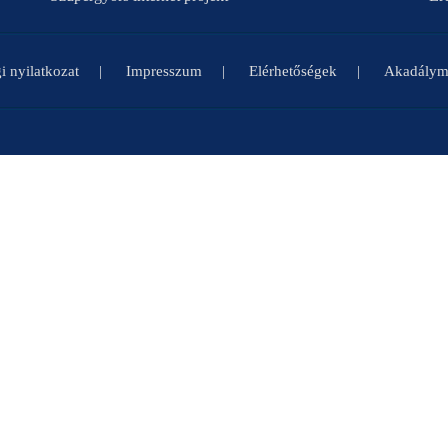
i nyilatkozat
Impresszum
Elérhetőségek
Akadályme