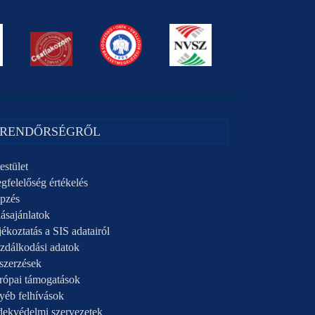
 RENDŐRSÉGRŐL
estület
gfelelőség értékelés
pzés
ásajánlatok
ékoztatás a SIS adatairól
zdálkodási adatok
szerzések
rópai támogatások
yéb felhívások
dekvédelmi szervezetek