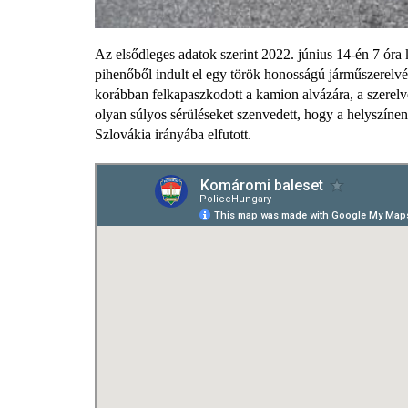
Az elsődleges adatok szerint 2022. június 14-én 7 ór
pihenőből indult el egy török honosságú járműszerelvé
korábban felkapaszkodott a kamion alvázára, a szerelvé
olyan súlyos sérüléseket szenvedett, hogy a helyszínen 
Szlovákia irányába elfutott.