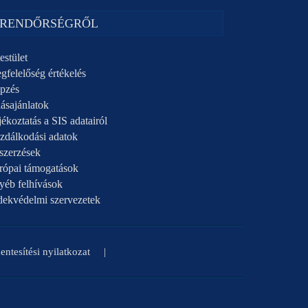
 RENDŐRSÉGRŐL
estület
gfelelőség értékelés
pzés
ásajánlatok
ékoztatás a SIS adatairól
zdálkodási adatok
szerzések
rópai támogatások
yéb felhívások
dekvédelmi szervezetek
ntesítési nyilatkozat