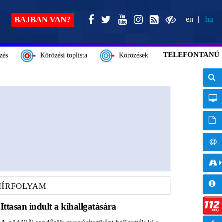
BAJBAN VAN?
en
hu
TELEFONTANÚ
zés
Körözési toplista
Körözések
HÍRFOLYAM
Ittasan indult a kihallgatására