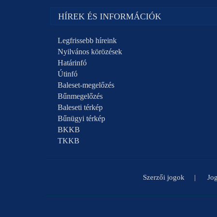
HÍREK ÉS INFORMÁCIÓK
Legfrissebb híreink
Nyilvános körözések
Határinfó
Útinfó
Baleset-megelőzés
Bűnmegelőzés
Baleseti térkép
Bűnügyi térkép
BKKB
TKKB
Szerzői jogok
Jog