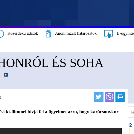
Közérdekű adatok
Anonimizált határozatok
E-ügyinté
HONRÓL ÉS SOHA
g
i kisfilmmel hívja fel a figyelmet arra, hogy karácsonykor