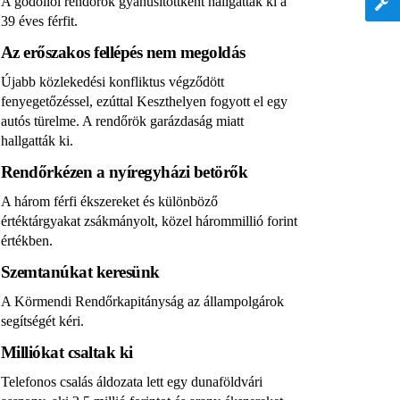
A gödöllői rendőrök gyanúsítottként hallgatták ki a
39 éves férfit.
Az erőszakos fellépés nem megoldás
Újabb közlekedési konfliktus végződött
fenyegetőzéssel, ezúttal Keszthelyen fogyott el egy
autós türelme. A rendőrök garázdaság miatt
hallgatták ki.
Rendőrkézen a nyíregyházi betörők
A három férfi ékszereket és különböző
értéktárgyakat zsákmányolt, közel hárommillió forint
értékben.
Szemtanúkat keresünk
A Körmendi Rendőrkapitányság az állampolgárok
segítségét kéri.
Milliókat csaltak ki
Telefonos csalás áldozata lett egy dunaföldvári