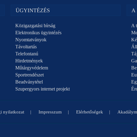
ÜGYINTÉZÉS
A
Közigazgatási bírság
A t
Elektronikus ügyintézés
Me
Nyomtatványok
Ké
Távoltartás
Áll
Telefontanú
Táj
Hirdetmények
Ga
Műtárgyvédelem
Be
Sportrendészet
Eu
Beadványtétel
Eg
Szupergyors internet projekt
Ér
i nyilatkozat
Impresszum
Elérhetőségek
Akadályme