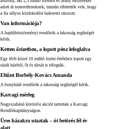
asszony, aki 2,5 millió forintot és arany ékszereket
adott át ismeretleneknek, miután elhitették vele, hogy
a fia súlyos közlekedési balesetet okozott.
Van információja?
A hajdúböszörményi rendőrök a lakosság segítségét
kérik.
Ketten őrizetben, a lopott pénz lefoglalva
Egy férfi közel 10 millió forint értékben lopott egy
sásdi házból, őt és társát is elfogták.
Eltűnt Borbély-Kovács Amanda
A bonyhádi rendőrök a lakosság segítségét kérik.
Karcagi mérleg
Nagyszabású körözési akciót tartottak a Karcagi
Rendőrkapitányságon.
Üres házakra utaztak – öt betörés fél év
alatt