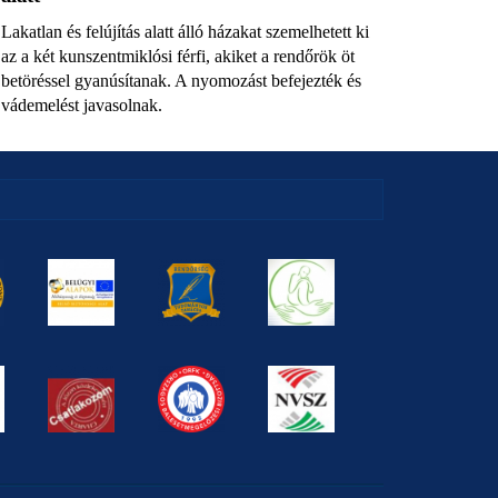
Lakatlan és felújítás alatt álló házakat szemelhetett ki
az a két kunszentmiklósi férfi, akiket a rendőrök öt
betöréssel gyanúsítanak. A nyomozást befejezték és
vádemelést javasolnak.