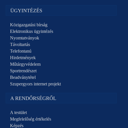
ÜGYINTÉZÉS
Közigazgatási bírság
Elektronikus ügyintézés
Nyomtatványok
Távoltartás
Telefontanú
Hirdetmények
Műtárgyvédelem
Sportrendészet
Beadványtétel
Szupergyors internet projekt
A RENDŐRSÉGRŐL
A testület
Megfelelőség értékelés
Képzés