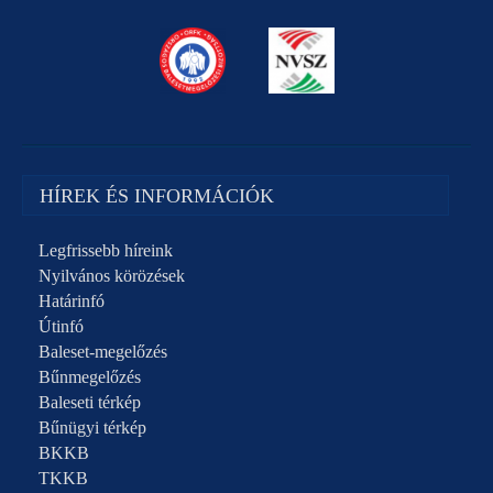
HÍREK ÉS INFORMÁCIÓK
Legfrissebb híreink
Nyilvános körözések
Határinfó
Útinfó
Baleset-megelőzés
Bűnmegelőzés
Baleseti térkép
Bűnügyi térkép
BKKB
TKKB