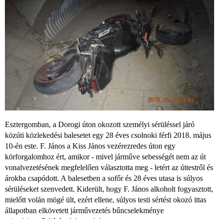
Esztergomban, a Dorogi úton okozott személyi sérüléssel járó
közúti közlekedési balesetet egy 28 éves csolnoki férfi 2018. május
10-én este. F. János a Kiss János vezérezredes úton egy
körforgalomhoz ért, amikor - mivel járműve sebességét nem az út
vonalvezetésének megfelelően választotta meg - letért az úttestről és
árokba csapódott. A balesetben a sofőr és 28 éves utasa is súlyos
sérüléseket szenvedett. Kiderült, hogy F. János alkoholt fogyasztott,
mielőtt volán mögé ült, ezért ellene, súlyos testi sértést okozó ittas
állapotban elkövetett járművezetés bűncselekménye