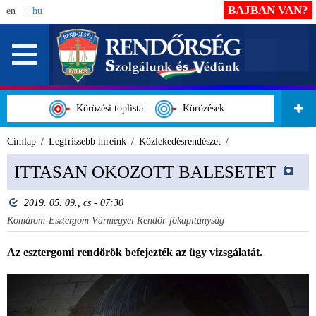
BAJBAN VAN?
en
hu
Körözési toplista
Körözések
Címlap
Legfrissebb híreink
Közlekedésrendészet
ITTASAN OKOZOTT BALESETET
2019. 05. 09., cs - 07:30
Komárom-Esztergom Vármegyei Rendőr-főkapitányság
Az esztergomi rendőrök befejezték az ügy vizsgálatát.