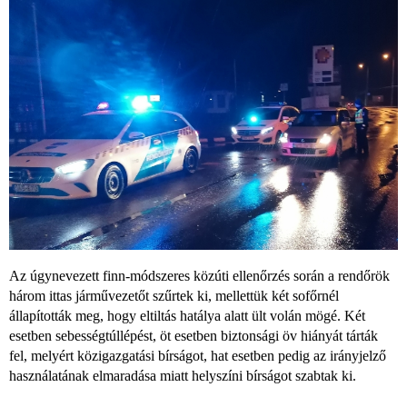
Az úgynevezett finn-módszeres közúti ellenőrzés során a rendőrök
három ittas járművezetőt szűrtek ki, mellettük két sofőrnél
állapították meg, hogy eltiltás hatálya alatt ült volán mögé. Két
esetben sebességtúllépést, öt esetben biztonsági öv hiányát tárták
fel, melyért közigazgatási bírságot, hat esetben pedig az irányjelző
használatának elmaradása miatt helyszíni bírságot szabtak ki.