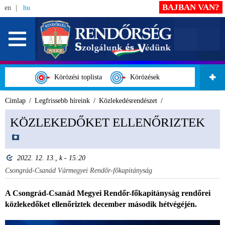
BAJBAN VAN?
en
hu
Körözési toplista
Körözések
Címlap
Legfrissebb híreink
Közlekedésrendészet
KÖZLEKEDŐKET ELLENŐRIZTEK
2022. 12. 13., k - 15:20
Csongrád-Csanád Vármegyei Rendőr-főkapitányság
A Csongrád-Csanád Megyei Rendőr-főkapitányság rendőrei
közlekedőket ellenőriztek december második hétvégéjén.