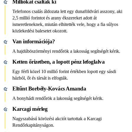
Milliókat csaltak ki
Telefonos csalás áldozata lett egy dunaföldvári asszony, aki
2,5 millió forintot és arany ékszereket adott át
ismeretleneknek, miután elhitették vele, hogy a fia súlyos
közlekedési balesetet okozott.
Van információja?
A hajdúböszörményi rendőrök a lakosság segítségét kérik.
Ketten őrizetben, a lopott pénz lefoglalva
Egy férfi közel 10 millió forint értékben lopott egy sásdi
házból, őt és társát is elfogták.
Eltűnt Borbély-Kovács Amanda
A bonyhádi rendőrök a lakosság segítségét kérik.
Karcagi mérleg
Nagyszabású körözési akciót tartottak a Karcagi
Rendőrkapitányságon.