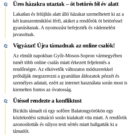
Üres házakra utaztak – öt betörés fél év alatt
Lakatlan és felújítás alatt álló házakat szemelhetett ki az a
két kunszentmiklósi férfi, akiket a rendőrök öt betöréssel
gyanúsítanak. A nyomozást befejezték és vádemelést
javasolnak.
Vigyázat! Újra támadnak az online csalók!
Az elmúlt napokban Győr-Moson-Sopron vármegyében
ismét több online csalás miatt érkezett feljelentés a
rendőrségre. Az elkövetők változatos módszerekkel
próbálják megszerezni a gyanútlan áldozatok pénzét és
személyes adatait, ezért az internet használata során most is
kiemelten fontos az óvatosság.
Ütéssel rendezte a konfliktust
Biciklis támadt rá egy sofőrre Balatongyörökön egy
közlekedési szituáció során kialakult vita miatt. A rendőrök
azonosították és súlyos testi sértés miatt hallgatták ki a
támadót.