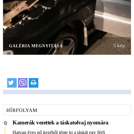
5 kép
GALÉRIA MEGNYITÁSA
HÍRFOLYAM
Kamerák vezettek a táskatolvaj nyomára
Hatvan éves nő kezéből tépte ki a táskát egy férfi