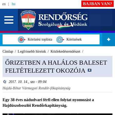
BAJBAN VAN?
en
hu
Körözési toplista
Körözések
Címlap
Legfrissebb híreink
Közlekedésrendészet
ŐRIZETBEN A HALÁLOS BALESET
FELTÉTELEZETT OKOZÓJA
2017. 10. 14., szo - 09:04
Hajdú-Bihar Vármegyei Rendőr-főkapitányság
Egy 38 éves nádudvari férfi ellen folytat nyomozást a
Hajdúszoboszlói Rendőrkapitányság.