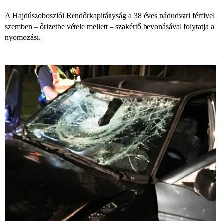
A Hajdúszoboszlói Rendőrkapitányság a 38 éves nádudvari férfivel
szemben – őrizetbe vétele mellett – szakértő bevonásával folytatja a
nyomozást.