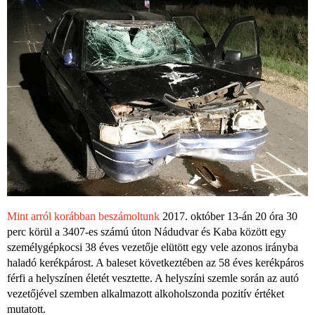
Mint arról korábban beszámoltunk
2017. október 13-án 20 óra 30
perc körül a 3407-es számú úton Nádudvar és Kaba között egy
személygépkocsi 38 éves vezetője elütött egy vele azonos irányba
haladó kerékpárost. A baleset következtében az 58 éves kerékpáros
férfi a helyszínen életét vesztette. A helyszíni szemle során az autó
vezetőjével szemben alkalmazott alkoholszonda pozitív értéket
mutatott.