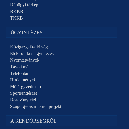
Bűnügyi térkép
BKKB
TKKB
ÜGYINTÉZÉS
Közigazgatási bírság
Elektronikus ügyintézés
Nyomtatványok
Távoltartás
Telefontanú
Hirdetmények
Műtárgyvédelem
Sportrendészet
Beadványtétel
Szupergyors internet projekt
A RENDŐRSÉGRŐL