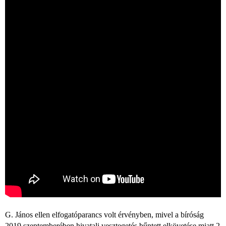
G. János ellen elfogatóparancs volt érvényben, mivel a bíróság
2019 szeptemberében hivatali vesztegetés bűntett elkövetése miatt 2