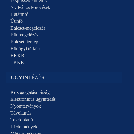
Legfrissebb híreink
Nyilvános körözések
Határinfó
Útinfó
Baleset-megelőzés
Bűnmegelőzés
Baleseti térkép
Bűnügyi térkép
BKKB
TKKB
ÜGYINTÉZÉS
Közigazgatási bírság
Elektronikus ügyintézés
Nyomtatványok
Távoltartás
Telefontanú
Hirdetmények
Műtárgyvédelem