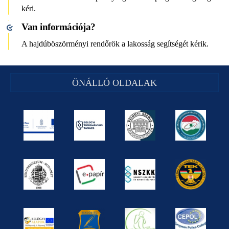
kéri.
Van információja?
A hajdúböszörményi rendőrök a lakosság segítségét kérik.
ÖNÁLLÓ OLDALAK