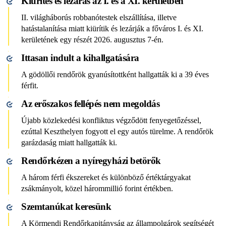
Kiürítés és lezárás az I. és a XI. kerületben
II. világháborús robbanótestek elszállítása, illetve
hatástalanítása miatt kiürítik és lezárják a főváros I. és XI.
kerületének egy részét 2026. augusztus 7-én.
Ittasan indult a kihallgatására
A gödöllői rendőrök gyanúsítottként hallgatták ki a 39 éves
férfit.
Az erőszakos fellépés nem megoldás
Újabb közlekedési konfliktus végződött fenyegetőzéssel,
ezúttal Keszthelyen fogyott el egy autós türelme. A rendőrök
garázdaság miatt hallgatták ki.
Rendőrkézen a nyíregyházi betörők
A három férfi ékszereket és különböző értéktárgyakat
zsákmányolt, közel hárommillió forint értékben.
Szemtanúkat keresünk
A Körmendi Rendőrkapitányság az állampolgárok segítségét