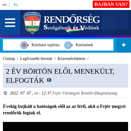
BAJBAN VAN?
en
hu
Körözési toplista
Körözések
Címlap
Legfrissebb híreink
Közrendvédelem
2 ÉV BÖRTÖN ELŐL MENEKÜLT,
ELFOGTÁK
2022. 07. 07., cs - 12:37
Fejér Vármegyei Rendőr-főkapitányság
Évekig bujkált a hatóságok elől az az férfi, akit a Fejér megyei
rendőrök fogtak el.