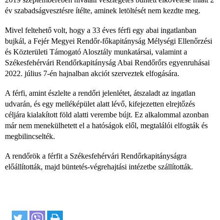
év szabadságvesztésre ítélte, aminek letöltését nem kezdte meg.
Mivel feltehető volt, hogy a 33 éves férfi egy abai ingatlanban
bujkál, a Fejér Megyei Rendőr-főkapitányság Mélységi Ellenőrzési
és Közterületi Támogató Alosztály munkatársai, valamint a
Székesfehérvári Rendőrkapitányság Abai Rendőrőrs egyenruhásai
2022. július 7-én hajnalban akciót szerveztek elfogására.
A férfi, amint észlelte a rendőri jelenlétet, átszaladt az ingatlan
udvarán, és egy melléképület alatt lévő, kifejezetten elrejtőzés
céljára kialakított föld alatti verembe bújt. Ez alkalommal azonban
már nem menekülhetett el a hatóságok elől, megtalálói elfogták és
megbilincselték.
A rendőrök a férfit a Székesfehérvári Rendőrkapitányságra
előállították, majd büntetés-végrehajtási intézetbe szállították.