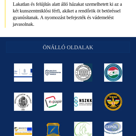
Lakatlan és felújítás alatt álló házakat szemelhetett ki az a
két kunszentmiklósi férfi, akiket a rendőrök öt betöréssel
gyanúsítanak. A nyomozást befejezték és vádemelést
javasolnak.
ÖNÁLLÓ OLDALAK