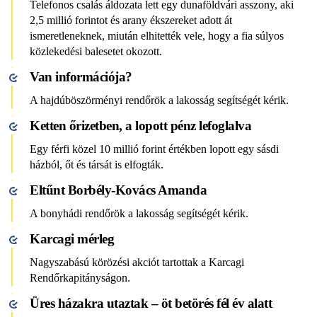
Telefonos csalás áldozata lett egy dunaföldvári asszony, aki
2,5 millió forintot és arany ékszereket adott át
ismeretleneknek, miután elhitették vele, hogy a fia súlyos
közlekedési balesetet okozott.
Van információja?
A hajdúböszörményi rendőrök a lakosság segítségét kérik.
Ketten őrizetben, a lopott pénz lefoglalva
Egy férfi közel 10 millió forint értékben lopott egy sásdi
házból, őt és társát is elfogták.
Eltűnt Borbély-Kovács Amanda
A bonyhádi rendőrök a lakosság segítségét kérik.
Karcagi mérleg
Nagyszabású körözési akciót tartottak a Karcagi
Rendőrkapitányságon.
Üres házakra utaztak – öt betörés fél év alatt