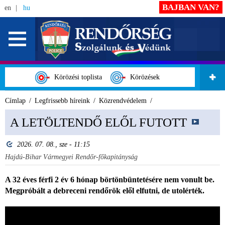
BAJBAN VAN?
en
hu
Körözési toplista
Körözések
Címlap
Legfrissebb híreink
Közrendvédelem
A LETÖLTENDŐ ELŐL FUTOTT
2026. 07. 08., sze - 11:15
Hajdú-Bihar Vármegyei Rendőr-főkapitányság
A 32 éves férfi 2 év 6 hónap börtönbüntetésére nem vonult be.
Megpróbált a debreceni rendőrök elől elfutni, de utolérték.