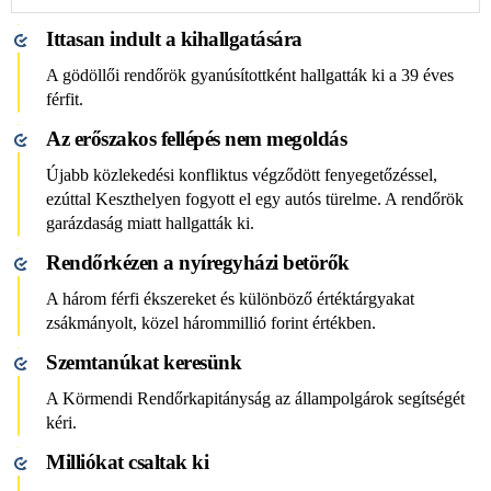
Ittasan indult a kihallgatására
A gödöllői rendőrök gyanúsítottként hallgatták ki a 39 éves
férfit.
Az erőszakos fellépés nem megoldás
Újabb közlekedési konfliktus végződött fenyegetőzéssel,
ezúttal Keszthelyen fogyott el egy autós türelme. A rendőrök
garázdaság miatt hallgatták ki.
Rendőrkézen a nyíregyházi betörők
A három férfi ékszereket és különböző értéktárgyakat
zsákmányolt, közel hárommillió forint értékben.
Szemtanúkat keresünk
A Körmendi Rendőrkapitányság az állampolgárok segítségét
kéri.
Milliókat csaltak ki