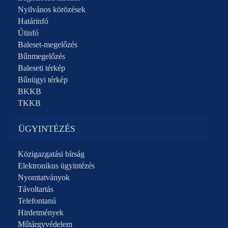
Nyilvános körözések
Határinfó
Útinfó
Baleset-megelőzés
Bűnmegelőzés
Baleseti térkép
Bűnügyi térkép
BKKB
TKKB
ÜGYINTÉZÉS
Közigazgatási bírság
Elektronikus ügyintézés
Nyomtatványok
Távoltartás
Telefontanú
Hirdetmények
Műtárgyvédelem