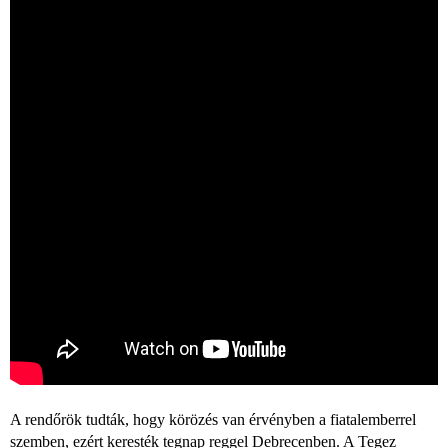
A rendőrök tudták, hogy körözés van érvényben a fiatalemberrel
szemben, ezért keresték tegnap reggel Debrecenben. A Tegez