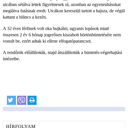
utcában sétálva lettek figyelmesek rá, azonban az egyenruhásokat
meglátva futásnak eredt. Utcákon keresztül tartott a hajsza, de végül
kattant a bilincs a kezén.
A 32 éves férfinek volt oka bujkálni, ugyanis lopások miatt
összesen 2 év 6 hónap jogerősen kiszabott börtönbüntetésére nem
vonult be, ezért adtak ki ellene elfogatóparancsot.
A rendőrök előállították, majd átszállították a büntetés-végrehajtási
intézetbe.
HÍRFOLYAM