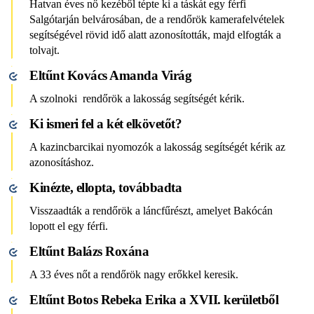
Hatvan éves nő kezéből tépte ki a táskát egy férfi
Salgótarján belvárosában, de a rendőrök kamerafelvételek
segítségével rövid idő alatt azonosították, majd elfogták a
tolvajt.
Eltűnt Kovács Amanda Virág
A szolnoki rendőrök a lakosság segítségét kérik.
Ki ismeri fel a két elkövetőt?
A kazincbarcikai nyomozók a lakosság segítségét kérik az
azonosításhoz.
Kinézte, ellopta, továbbadta
Visszaadták a rendőrök a láncfűrészt, amelyet Bakócán
lopott el egy férfi.
Eltűnt Balázs Roxána
A 33 éves nőt a rendőrök nagy erőkkel keresik.
Eltűnt Botos Rebeka Erika a XVII. kerületből