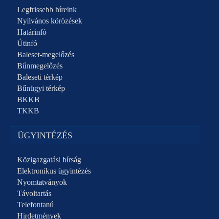
Legfrissebb híreink
Nyilvános körözések
Határinfó
Útinfó
Baleset-megelőzés
Bűnmegelőzés
Baleseti térkép
Bűnügyi térkép
BKKB
TKKB
ÜGYINTÉZÉS
Közigazgatási bírság
Elektronikus ügyintézés
Nyomtatványok
Távoltartás
Telefontanú
Hirdetmények