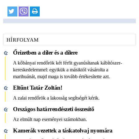
HÍRFOLYAM
Őrizetben a díler és a dílere
A kőbányai rendőrök két férfit gyanúsítanak kábítószer-
kereskedelemmel: egyikük a másiktól vásárolta a
marihuánát, majd maga is tovább értékesítette azt.
Eltűnt Tatár Zoltán!
A zalai rendőrök a lakosság segítségét kérik.
Országos határrendészeti összesítő
Az elmúlt nap eseményei számokban.
Kamerák vezettek a táskatolvaj nyomára