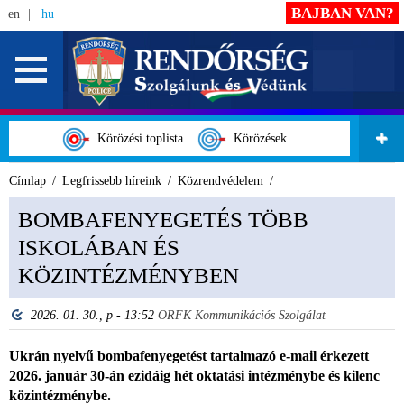
BAJBAN VAN?
en
hu
Körözési toplista
Körözések
Címlap
Legfrissebb híreink
Közrendvédelem
BOMBAFENYEGETÉS TÖBB
ISKOLÁBAN ÉS
KÖZINTÉZMÉNYBEN
2026. 01. 30., p - 13:52
ORFK Kommunikációs Szolgálat
Ukrán nyelvű bombafenyegetést tartalmazó e-mail érkezett
2026. január 30-án ezidáig hét oktatási intézménybe és kilenc
közintézménybe.