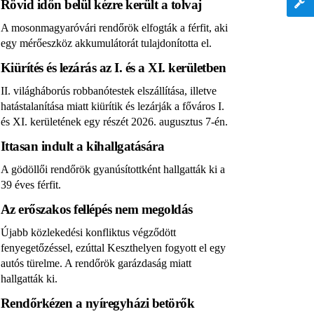
Rövid időn belül kézre került a tolvaj
A mosonmagyaróvári rendőrök elfogták a férfit, aki
egy mérőeszköz akkumulátorát tulajdonította el.
Kiürítés és lezárás az I. és a XI. kerületben
II. világháborús robbanótestek elszállítása, illetve
hatástalanítása miatt kiürítik és lezárják a főváros I.
és XI. kerületének egy részét 2026. augusztus 7-én.
Ittasan indult a kihallgatására
A gödöllői rendőrök gyanúsítottként hallgatták ki a
39 éves férfit.
Az erőszakos fellépés nem megoldás
Újabb közlekedési konfliktus végződött
fenyegetőzéssel, ezúttal Keszthelyen fogyott el egy
autós türelme. A rendőrök garázdaság miatt
hallgatták ki.
Rendőrkézen a nyíregyházi betörők