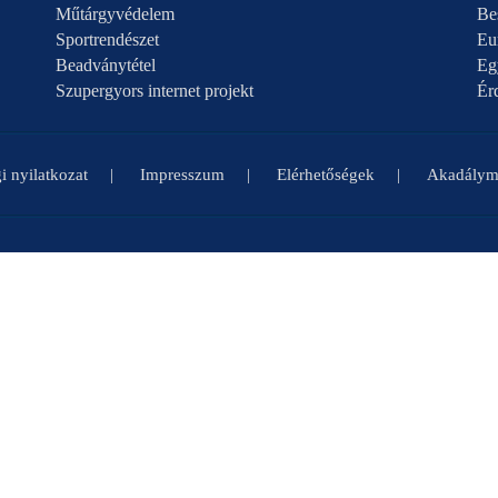
Műtárgyvédelem
Be
Sportrendészet
Eu
Beadványtétel
Eg
Szupergyors internet projekt
Ér
i nyilatkozat
Impresszum
Elérhetőségek
Akadályme