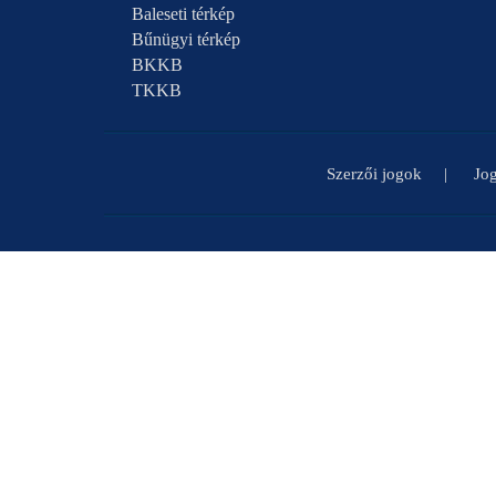
Baleseti térkép
Bűnügyi térkép
BKKB
TKKB
Szerzői jogok
Jog