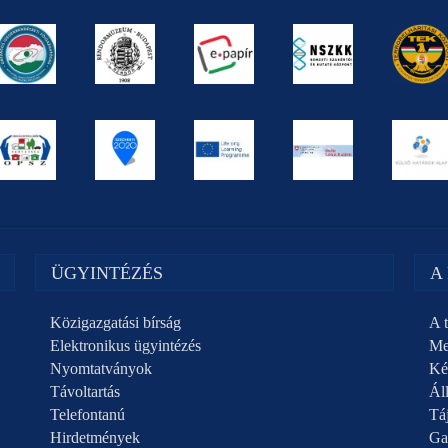
ÜGYINTÉZÉS
A
Közigazgatási bírság
A t
Elektronikus ügyintézés
Me
Nyomtatványok
Ké
Távoltartás
Áll
Telefontanú
Táj
Hirdetmények
Ga