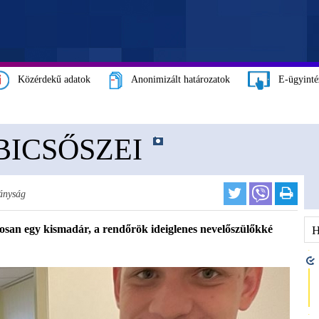
Közérdekű adatok
Anonimizált határozatok
E-ügyinté
BICSŐSZEI
ányság
san egy kismadár, a rendőrök ideiglenes nevelőszülőkké