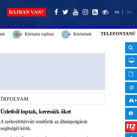
BAJBAN VAN?
en
hu
TELEFONTANÚ
zés
Körözési toplista
Körözések
HÍRFOLYAM
Üzletből loptak, keressük őket
A székesfehérvári rendőrök az állampolgárok
segítségét kérik.