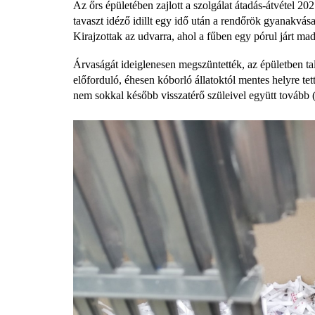
Az őrs épületében zajlott a szolgálat átadás-átvétel 202
tavaszt idéző idillt egy idő után a rendőrök gyanakvása
Kirajzottak az udvarra, ahol a fűben egy pórul járt madá
Árvaságát ideiglenesen megszüntették, az épületben tal
előforduló, éhesen kóborló állatoktól mentes helyre tet
nem sokkal később visszatérő szüleivel együtt tovább (s