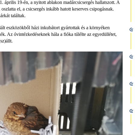
1. április 19-én, a nyitott ablakon madárcsicsergés hallatszott. A
 oszlatta el, a csicsergés inkább hatott keserves csipogásnak.
rkát találtak.
ált eszközökből házi inkubátort gyártottak és a környéken
ték. Az óvintézkedéseknek hála a fióka túlélte az egyedüllétet,
z)állt.