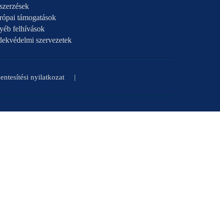
szerzések
rópai támogatások
yéb felhívások
dekvédelmi szervezetek
ntesítési nyilatkozat