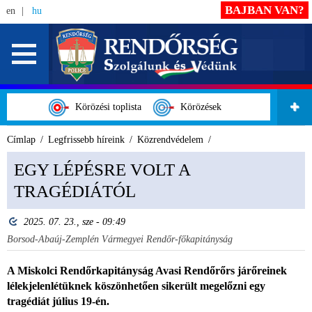
BAJBAN VAN?
en
hu
Körözési toplista
Körözések
Címlap
Legfrissebb híreink
Közrendvédelem
EGY LÉPÉSRE VOLT A
TRAGÉDIÁTÓL
2025. 07. 23., sze - 09:49
Borsod-Abaúj-Zemplén Vármegyei Rendőr-főkapitányság
A Miskolci Rendőrkapitányság Avasi Rendőrőrs járőreinek
lélekjelenlétüknek köszönhetően sikerült megelőzni egy
tragédiát július 19-én.