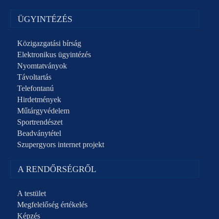
ÜGYINTÉZÉS
Közigazgatási bírság
Elektronikus ügyintézés
Nyomtatványok
Távoltartás
Telefontanú
Hirdetmények
Műtárgyvédelem
Sportrendészet
Beadványtétel
Szupergyors internet projekt
A RENDŐRSÉGRŐL
A testület
Megfelelőség értékelés
Képzés