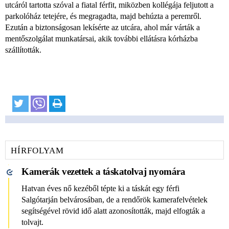
utcáról tartotta szóval a fiatal férfit, miközben kollégája feljutott a
parkolóház tetejére, és megragadta, majd behúzta a peremről.
Ezután a biztonságosan lekísérte az utcára, ahol már várták a
mentőszolgálat munkatársai, akik további ellátásra kórházba
szállították.
HÍRFOLYAM
Kamerák vezettek a táskatolvaj nyomára
Hatvan éves nő kezéből tépte ki a táskát egy férfi
Salgótarján belvárosában, de a rendőrök kamerafelvételek
segítségével rövid idő alatt azonosították, majd elfogták a
tolvajt.