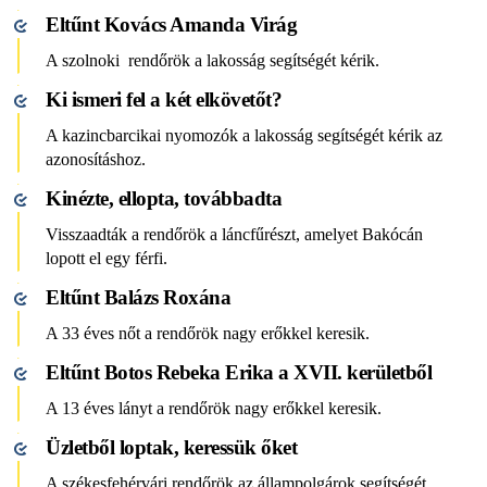
Eltűnt Kovács Amanda Virág
A szolnoki rendőrök a lakosság segítségét kérik.
Ki ismeri fel a két elkövetőt?
A kazincbarcikai nyomozók a lakosság segítségét kérik az
azonosításhoz.
Kinézte, ellopta, továbbadta
Visszaadták a rendőrök a láncfűrészt, amelyet Bakócán
lopott el egy férfi.
Eltűnt Balázs Roxána
A 33 éves nőt a rendőrök nagy erőkkel keresik.
Eltűnt Botos Rebeka Erika a XVII. kerületből
A 13 éves lányt a rendőrök nagy erőkkel keresik.
Üzletből loptak, keressük őket
A székesfehérvári rendőrök az állampolgárok segítségét