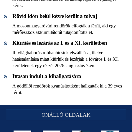
kérik.
Rövid időn belül kézre került a tolvaj
A mosonmagyaróvári rendőrök elfogták a férfit, aki egy
mérőeszköz akkumulátorát tulajdonította el.
Kiürítés és lezárás az I. és a XI. kerületben
II. világháborús robbanótestek elszállítása, illetve
hatástalanítása miatt kiürítik és lezárják a főváros I. és XI.
kerületének egy részét 2026. augusztus 7-én.
Ittasan indult a kihallgatására
A gödöllői rendőrök gyanúsítottként hallgatták ki a 39 éves
férfit.
ÖNÁLLÓ OLDALAK