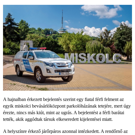
A hajnalban érkezett bejelentés szerint egy fiatal férfi felment az
egyik miskolci bevásárlóközpont parkolóházának tetejére, mert úgy
érezte, nincs más kiút, mint az ugrás. A bejelentést a férfi barátai
tették, akik aggódtak társuk elkeseredett kijelentései miatt.
A helyszínre érkező járőrpáros azonnal intézkedett. A rendőrnő az