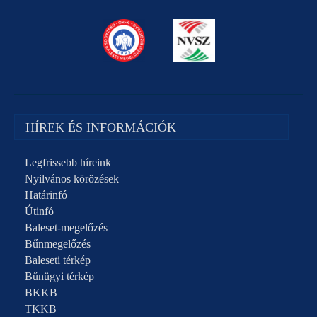
HÍREK ÉS INFORMÁCIÓK
Legfrissebb híreink
Nyilvános körözések
Határinfó
Útinfó
Baleset-megelőzés
Bűnmegelőzés
Baleseti térkép
Bűnügyi térkép
BKKB
TKKB