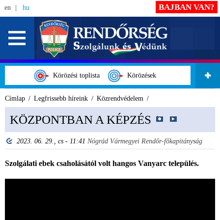
BAJBAN VAN?
en
hu
Körözési toplista
Körözések
Címlap
Legfrissebb híreink
Közrendvédelem
KÖZPONTBAN A KÉPZÉS
2023. 06. 29., cs - 11:41
Nógrád Vármegyei Rendőr-főkapitányság
Szolgálati ebek csaholásától volt hangos Vanyarc település.