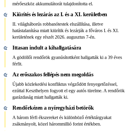
mérőeszköz akkumulátorát tulajdonította el.
Kiürítés és lezárás az I. és a XI. kerületben
II. világháborús robbanótestek elszállítása, illetve
hatástalanítása miatt kiürítik és lezárják a főváros I. és XI.
kerületének egy részét 2026. augusztus 7-én.
Ittasan indult a kihallgatására
A gödöllői rendőrök gyanúsítottként hallgatták ki a 39 éves
férfit.
Az erőszakos fellépés nem megoldás
Újabb közlekedési konfliktus végződött fenyegetőzéssel,
ezúttal Keszthelyen fogyott el egy autós türelme. A rendőrök
garázdaság miatt hallgatták ki.
Rendőrkézen a nyíregyházi betörők
A három férfi ékszereket és különböző értéktárgyakat
zsákmányolt, közel hárommillió forint értékben.