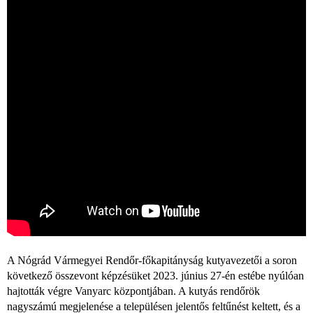
A Nógrád Vármegyei Rendőr-főkapitányság kutyavezetői a soron
következő összevont képzésüket 2023. június 27-én estébe nyúlóan
hajtották végre Vanyarc központjában. A kutyás rendőrök
nagyszámú megjelenése a településen jelentős feltűnést keltett, és a