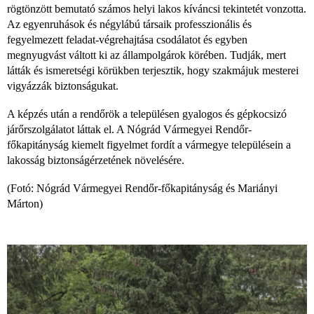
rögtönzött bemutató számos helyi lakos kíváncsi tekintetét vonzotta.
Az egyenruhások és négylábú társaik professzionális és
fegyelmezett feladat-végrehajtása csodálatot és egyben
megnyugvást váltott ki az állampolgárok körében. Tudják, mert
látták és ismeretségi körükben terjesztik, hogy szakmájuk mesterei
vigyázzák biztonságukat.
A képzés után a rendőrök a településen gyalogos és gépkocsizó
járőrszolgálatot láttak el. A Nógrád Vármegyei Rendőr-
főkapitányság kiemelt figyelmet fordít a vármegye településein a
lakosság biztonságérzetének növelésére.
(Fotó: Nógrád Vármegyei Rendőr-főkapitányság és Mariányi
Márton)