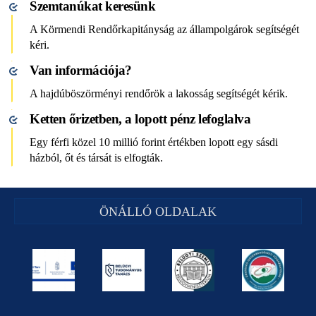
Szemtanúkat keresünk
A Körmendi Rendőrkapitányság az állampolgárok segítségét
kéri.
Van információja?
A hajdúböszörményi rendőrök a lakosság segítségét kérik.
Ketten őrizetben, a lopott pénz lefoglalva
Egy férfi közel 10 millió forint értékben lopott egy sásdi
házból, őt és társát is elfogták.
ÖNÁLLÓ OLDALAK