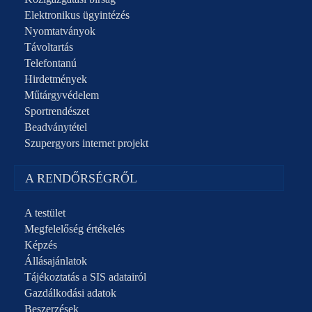
Elektronikus ügyintézés
Nyomtatványok
Távoltartás
Telefontanú
Hirdetmények
Műtárgyvédelem
Sportrendészet
Beadványtétel
Szupergyors internet projekt
A RENDŐRSÉGRŐL
A testület
Megfelelőség értékelés
Képzés
Állásajánlatok
Tájékoztatás a SIS adatairól
Gazdálkodási adatok
Beszerzések