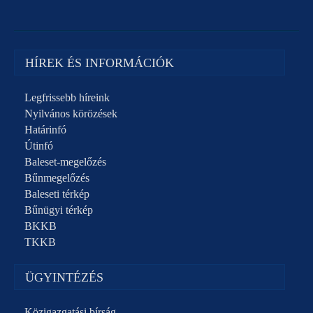
HÍREK ÉS INFORMÁCIÓK
Legfrissebb híreink
Nyilvános körözések
Határinfó
Útinfó
Baleset-megelőzés
Bűnmegelőzés
Baleseti térkép
Bűnügyi térkép
BKKB
TKKB
ÜGYINTÉZÉS
Közigazgatási bírság