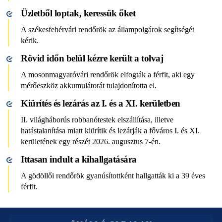
Üzletből loptak, keressük őket
A székesfehérvári rendőrök az állampolgárok segítségét
kérik.
Rövid időn belül kézre került a tolvaj
A mosonmagyaróvári rendőrök elfogták a férfit, aki egy
mérőeszköz akkumulátorát tulajdonította el.
Kiürítés és lezárás az I. és a XI. kerületben
II. világháborús robbanótestek elszállítása, illetve
hatástalanítása miatt kiürítik és lezárják a főváros I. és XI.
kerületének egy részét 2026. augusztus 7-én.
Ittasan indult a kihallgatására
A gödöllői rendőrök gyanúsítottként hallgatták ki a 39 éves
férfit.