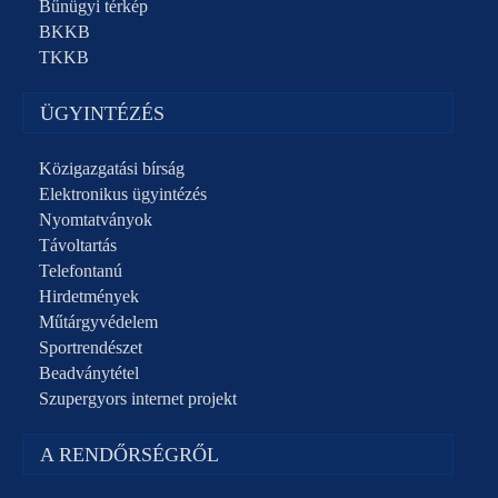
Bűnügyi térkép
BKKB
TKKB
ÜGYINTÉZÉS
Közigazgatási bírság
Elektronikus ügyintézés
Nyomtatványok
Távoltartás
Telefontanú
Hirdetmények
Műtárgyvédelem
Sportrendészet
Beadványtétel
Szupergyors internet projekt
A RENDŐRSÉGRŐL