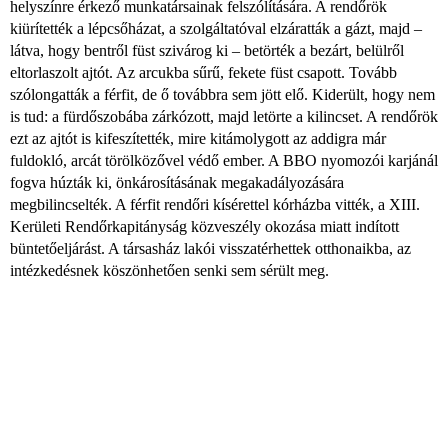
helyszínre érkező munkatársainak felszólítására. A rendőrök
kiürítették a lépcsőházat​, a szolgáltatóval elzáratták a gázt, majd –
látva, hogy bentről füst szivárog ki – betörték a bezárt, belülről
eltorlaszolt ajtót. Az arcukba sűrű, fekete füst csapott. Tovább
szólongatták a férfit, de ő továbbra sem jött elő. Kiderült, hogy nem
is tud: a fürdőszobába zárkózott, majd letörte a kilincset. A rendőrök
ezt az ajtót is kifeszítették, mire kitámolygott az addigra már
fuldokló, arcát törölközővel védő ember. A BBO nyomozói karjánál
fogva húzták ki, önkárosításának megakadályozására
megbilincselték. A férfit rendőri kísérettel kórházba vitték, a XIII.
Kerületi Rendőrkapitányság közveszély okozása miatt indított
büntetőeljárást. A társasház lakói visszatérhettek otthonaikba, az
intézkedésnek köszönhetően senki sem sérült meg.