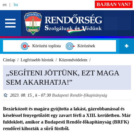
BAJBAN VAN?
en
hu
Körözési toplista
Körözések
Címlap
Legfrissebb híreink
Közrendvédelem
„SEGÍTENI JÖTTÜNK, EZT MAGA
SEM AKARHATJA!”
2023. 08. 15., k - 07:30
Budapesti Rendőr-főkapitányság
Bezárkózott és magára gyújtotta a lakást, gázrobbanással és
késeléssel fenyegetőzött egy zavart férfi a XIII. kerületben. Már
fuldoklott, amikor a Budapesti Rendőr-főkapitányság (BRFK)
rendőrei kihozták a sűrű füstből.