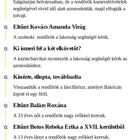
Salgótarján belvárosában, de a rendőrök kamerafelvételek
segítségével rövid idő alatt azonosították, majd elfogták a
tolvajt.
Eltűnt Kovács Amanda Virág
A szolnoki rendőrök a lakosság segítségét kérik.
Ki ismeri fel a két elkövetőt?
A kazincbarcikai nyomozók a lakosság segítségét kérik az
azonosításhoz.
Kinézte, ellopta, továbbadta
Visszaadták a rendőrök a láncfűrészt, amelyet Bakócán
lopott el egy férfi.
Eltűnt Balázs Roxána
A 33 éves nőt a rendőrök nagy erőkkel keresik.
Eltűnt Botos Rebeka Erika a XVII. kerületből
A 13 éves lányt a rendőrök nagy erőkkel keresik.