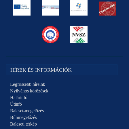
HÍREK ÉS INFORMÁCIÓK
Legfrissebb híreink
Nyilvános körözések
Határinfó
Útinfó
Baleset-megelőzés
Bűnmegelőzés
Baleseti térkép