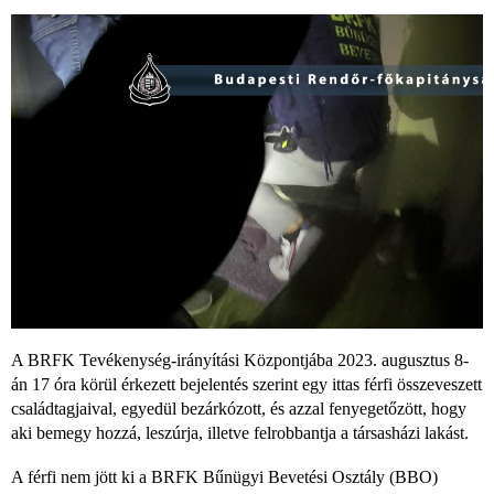
A BRFK Tevékenység-irányítási Központjába 2023. augusztus 8-
án 17 óra körül érkezett bejelentés szerint egy ittas férfi összeveszett
családtagjaival, egyedül bezárkózott, és azzal fenyegetőzött, hogy
aki bemegy hozzá, leszúrja, illetve felrobbantja a társasházi lakást.
A férfi nem jött ki a BRFK Bűnügyi Bevetési Osztály (BBO)