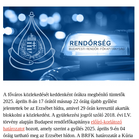
A főváros közlekedését keddenként órákra megbénító tüntetők
2025. április 8-án 17 órától másnap 22 óráig újabb gyűlést
jelentettek be az Erzsébet hídra, amivel 29 órán keresztül akarták
blokkolni a közlekedést. A gyülekezési jogról szóló 2018. évi LV.
törvény alapján Budapest rendőrfőkapitánya
előíró-korlátozó
határozatot
hozott, amely szerint a gyűlés 2025. április 9-én 04
óráig tartható meg az Erzsébet hídon. A BRFK határozatát a Kúria