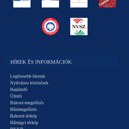
HÍREK ÉS INFORMÁCIÓK
Legfrissebb híreink
Nyilvános körözések
Határinfó
Útinfó
Baleset-megelőzés
Bűnmegelőzés
Baleseti térkép
Bűnügyi térkép