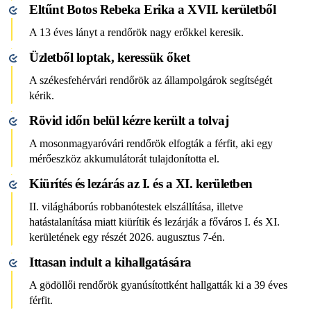
Eltűnt Botos Rebeka Erika a XVII. kerületből
A 13 éves lányt a rendőrök nagy erőkkel keresik.
Üzletből loptak, keressük őket
A székesfehérvári rendőrök az állampolgárok segítségét
kérik.
Rövid időn belül kézre került a tolvaj
A mosonmagyaróvári rendőrök elfogták a férfit, aki egy
mérőeszköz akkumulátorát tulajdonította el.
Kiürítés és lezárás az I. és a XI. kerületben
II. világháborús robbanótestek elszállítása, illetve
hatástalanítása miatt kiürítik és lezárják a főváros I. és XI.
kerületének egy részét 2026. augusztus 7-én.
Ittasan indult a kihallgatására
A gödöllői rendőrök gyanúsítottként hallgatták ki a 39 éves
férfit.