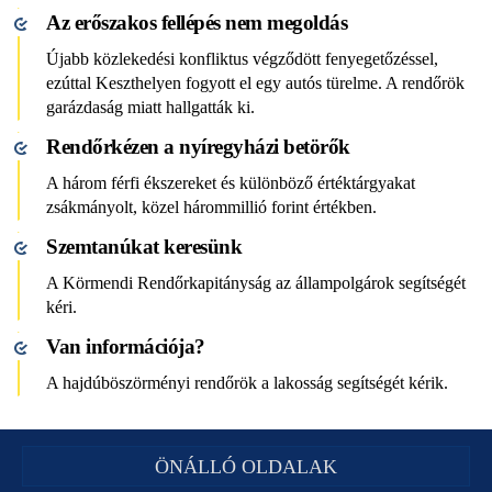
Az erőszakos fellépés nem megoldás
Újabb közlekedési konfliktus végződött fenyegetőzéssel,
ezúttal Keszthelyen fogyott el egy autós türelme. A rendőrök
garázdaság miatt hallgatták ki.
Rendőrkézen a nyíregyházi betörők
A három férfi ékszereket és különböző értéktárgyakat
zsákmányolt, közel hárommillió forint értékben.
Szemtanúkat keresünk
A Körmendi Rendőrkapitányság az állampolgárok segítségét
kéri.
Van információja?
A hajdúböszörményi rendőrök a lakosság segítségét kérik.
ÖNÁLLÓ OLDALAK