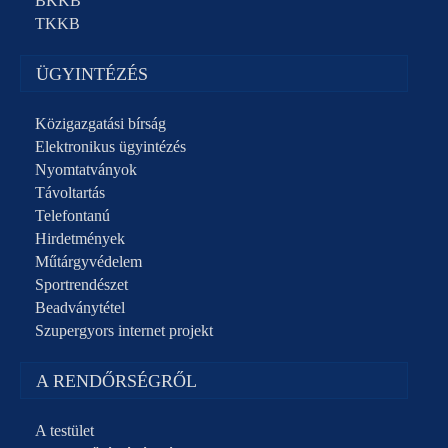
BKKB
TKKB
ÜGYINTÉZÉS
Közigazgatási bírság
Elektronikus ügyintézés
Nyomtatványok
Távoltartás
Telefontanú
Hirdetmények
Műtárgyvédelem
Sportrendészet
Beadványtétel
Szupergyors internet projekt
A RENDŐRSÉGRŐL
A testület