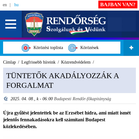
BAJBAN VAN?
en
hu
Körözési toplista
Körözések
Címlap
Legfrissebb híreink
Közrendvédelem
TÜNTETŐK AKADÁLYOZZÁK A
FORGALMAT
2025. 04. 08., k - 06:00
Budapesti Rendőr-főkapitányság
Újra gyűlést jelentettek be az Erzsébet hídra, ami miatt ismét
jelentős fennakadásokra kell számítani Budapest
közlekedésében.