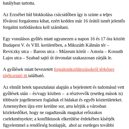
hatályban tartotta.
Az Erzsébet híd blokkolása csúcsidőben így is szinte a teljes
fővárosi forgalomra kihat, ezért kedden már 16 órától ismét jelentős
forgalmi torlódásokra kell számítani.
Egy vonulásos gyűlés miatt ugyanezen a napon 16 és 17 óra között
Budapest V. és VIII. kerületében, a Mikszáth Kálmán tér –
Reviczky utca – Baross utca – Múzeum körút – Astoria – Kossuth
Lajos utca – Szabad sajtó út útvonalat szakaszosan zárják le.
A gyűlések miatt bevezetett
forgalomkorlátozásokról térképes
tájékoztató itt
található.
Az elmúlt hetek tapasztalatai alapján a bejelentett és tudomásul vett
gyűlések után – és/vagy közben – a résztvevők (esetleg mások is)
többször jogellenesen foglaltak el hidakat és egyéb közterületeket.
Amennyiben újra erre kerülne sor, arra kérjük a városban
közlekedőket, hogy ne ragadtassák magukat erőszakos
cselekményekre; a konfliktusok elkerülése érdekében kísérjék
figyelemmel a rendőrség honlapját, ahol az esetleges további