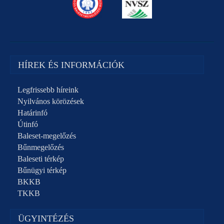
HÍREK ÉS INFORMÁCIÓK
Legfrissebb híreink
Nyilvános körözések
Határinfó
Útinfó
Baleset-megelőzés
Bűnmegelőzés
Baleseti térkép
Bűnügyi térkép
BKKB
TKKB
ÜGYINTÉZÉS