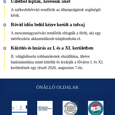
Üzletből loptak, keressük őket
A székesfehérvári rendőrök az állampolgárok segítségét
kérik.
Rövid időn belül kézre került a tolvaj
A mosonmagyaróvári rendőrök elfogták a férfit, aki egy
mérőeszköz akkumulátorát tulajdonította el.
Kiürítés és lezárás az I. és a XI. kerületben
II. világháborús robbanótestek elszállítása, illetve
hatástalanítása miatt kiürítik és lezárják a főváros I. és XI.
kerületének egy részét 2026. augusztus 7-én.
ÖNÁLLÓ OLDALAK