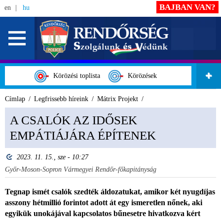
BAJBAN VAN?
en
hu
Körözési toplista
Körözések
Címlap
Legfrissebb híreink
Mátrix Projekt
A CSALÓK AZ IDŐSEK
EMPÁTIÁJÁRA ÉPÍTENEK
2023. 11. 15., sze - 10:27
Győr-Moson-Sopron Vármegyei Rendőr-főkapitányság
Tegnap ismét csalók szedték áldozatukat, amikor két nyugdíjas
asszony hétmillió forintot adott át egy ismeretlen nőnek, aki
egyikük unokájával kapcsolatos bűnesetre hivatkozva kért