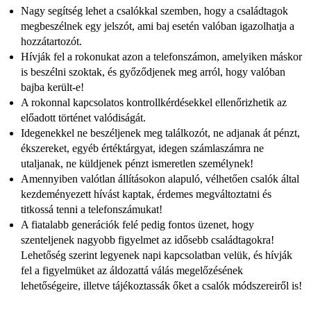
Nagy segítség lehet a csalókkal szemben, hogy a családtagok
megbeszélnek egy jelszót, ami baj esetén valóban igazolhatja a
hozzátartozót.
Hívják fel a rokonukat azon a telefonszámon, amelyiken máskor
is beszélni szoktak, és győződjenek meg arról, hogy valóban
bajba került-e!
A rokonnal kapcsolatos kontrollkérdésekkel ellenőrizhetik az
előadott történet valódiságát.
Idegenekkel ne beszéljenek meg találkozót, ne adjanak át pénzt,
ékszereket, egyéb értéktárgyat, idegen számlaszámra ne
utaljanak, ne küldjenek pénzt ismeretlen személynek!
Amennyiben valótlan állításokon alapuló, vélhetően csalók által
kezdeményezett hívást kaptak, érdemes megváltoztatni és
titkossá tenni a telefonszámukat!
A fiatalabb generációk felé pedig fontos üzenet, hogy
szenteljenek nagyobb figyelmet az idősebb családtagokra!
Lehetőség szerint legyenek napi kapcsolatban velük, és hívják
fel a figyelmüket az áldozattá válás megelőzésének
lehetőségeire, illetve tájékoztassák őket a csalók módszereiről is!