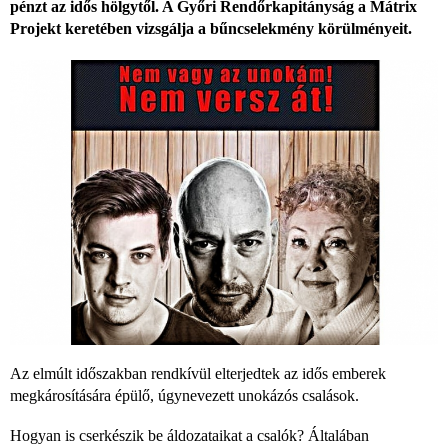
pénzt az idős hölgytől. A Győri Rendőrkapitányság a Mátrix
Projekt keretében vizsgálja a bűncselekmény körülményeit.
Az elmúlt időszakban rendkívül elterjedtek az idős emberek
megkárosítására épülő, úgynevezett unokázós csalások.
Hogyan is cserkészik be áldozataikat a csalók? Általában