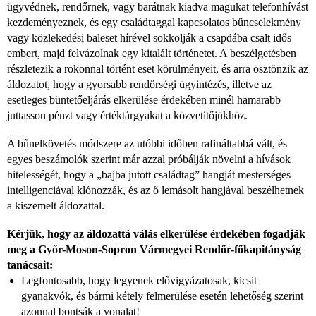
ügyvédnek, rendőrnek, vagy barátnak kiadva magukat telefonhívást
kezdeményeznek, és egy családtaggal kapcsolatos bűncselekmény
vagy közlekedési baleset hírével sokkolják a csapdába csalt idős
embert, majd felvázolnak egy kitalált történetet. A beszélgetésben
részletezik a rokonnal történt eset körülményeit, és arra ösztönzik az
áldozatot, hogy a gyorsabb rendőrségi ügyintézés, illetve az
esetleges büntetőeljárás elkerülése érdekében minél hamarabb
juttasson pénzt vagy értéktárgyakat a közvetítőjükhöz.
A bűnelkövetés módszere az utóbbi időben rafináltabbá vált, és
egyes beszámolók szerint már azzal próbálják növelni a hívások
hitelességét, hogy a „bajba jutott családtag” hangját mesterséges
intelligenciával klónozzák, és az ő lemásolt hangjával beszélhetnek
a kiszemelt áldozattal.
Kérjük, hogy az áldozattá válás elkerülése érdekében fogadják
meg a Győr-Moson-Sopron Vármegyei Rendőr-főkapitányság
tanácsait:
Legfontosabb, hogy legyenek elővigyázatosak, kicsit
gyanakvók, és bármi kétely felmerülése esetén lehetőség szerint
azonnal bontsák a vonalat!