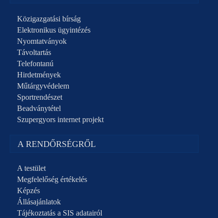
Közigazgatási bírság
Elektronikus ügyintézés
Nyomtatványok
Távoltartás
Telefontanú
Hirdetmények
Műtárgyvédelem
Sportrendészet
Beadványtétel
Szupergyors internet projekt
A RENDŐRSÉGRŐL
A testület
Megfelelőség értékelés
Képzés
Állásajánlatok
Tájékoztatás a SIS adatairól