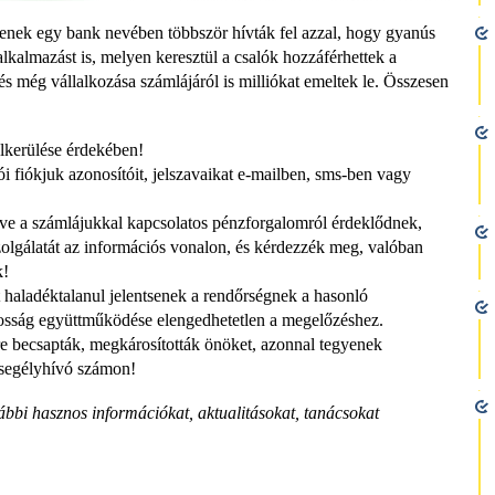
etlenek egy bank nevében többször hívták fel azzal, hogy gyanús
 alkalmazást is, melyen keresztül a csalók hozzáférhettek a
és még vállalkozása számlájáról is milliókat emeltek le. Összesen
elkerülése érdekében!
i fiókjuk azonosítóit, jelszavaikat e-mailben, sms-ben vagy
etve a számlájukkal kapcsolatos pénzforgalomról érdeklődnek,
szolgálatát az információs vonalon, és kérdezzék meg, valóban
k!
 haladéktalanul jelentsenek a rendőrségnek a hasonló
osság együttműködése elengedhetetlen a megelőzéshez.
e becsapták, megkárosították önöket, azonnal tegyenek
s segélyhívó számon!
ábbi hasznos információkat, aktualitásokat, tanácsokat