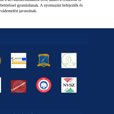
betöréssel gyanúsítanak. A nyomozást befejezték és
vádemelést javasolnak.