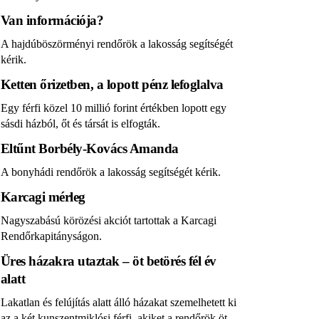
Van információja?
A hajdúböszörményi rendőrök a lakosság segítségét
kérik.
Ketten őrizetben, a lopott pénz lefoglalva
Egy férfi közel 10 millió forint értékben lopott egy
sásdi házból, őt és társát is elfogták.
Eltűnt Borbély-Kovács Amanda
A bonyhádi rendőrök a lakosság segítségét kérik.
Karcagi mérleg
Nagyszabású körözési akciót tartottak a Karcagi
Rendőrkapitányságon.
Üres házakra utaztak – öt betörés fél év
alatt
Lakatlan és felújítás alatt álló házakat szemelhetett ki
az a két kunszentmiklósi férfi, akiket a rendőrök öt