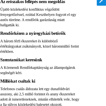
Az erőszakos fellépés nem megoldás
Újabb közlekedési konfliktus végződött
fenyegetőzéssel, ezúttal Keszthelyen fogyott el egy
autós türelme. A rendőrök garázdaság miatt
hallgatták ki.
Rendőrkézen a nyíregyházi betörők
A három férfi ékszereket és különböző
értéktárgyakat zsákmányolt, közel hárommillió forint
értékben.
Szemtanúkat keresünk
A Körmendi Rendőrkapitányság az állampolgárok
segítségét kéri.
Milliókat csaltak ki
Telefonos csalás áldozata lett egy dunaföldvári
asszony, aki 2,5 millió forintot és arany ékszereket
adott át ismeretleneknek, miután elhitették vele, hogy
a fia súlyos közlekedési balesetet okozott.