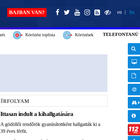
BAJBAN VAN?
en
hu
TELEFONTANÚ
zés
Körözési toplista
Körözések
HÍRFOLYAM
Ittasan indult a kihallgatására
A gödöllői rendőrök gyanúsítottként hallgatták ki a
39 éves férfit.