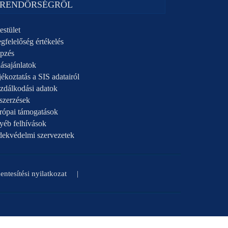
 RENDŐRSÉGRŐL
estület
gfelelőség értékelés
pzés
ásajánlatok
ékoztatás a SIS adatairól
zdálkodási adatok
szerzések
rópai támogatások
yéb felhívások
dekvédelmi szervezetek
ntesítési nyilatkozat