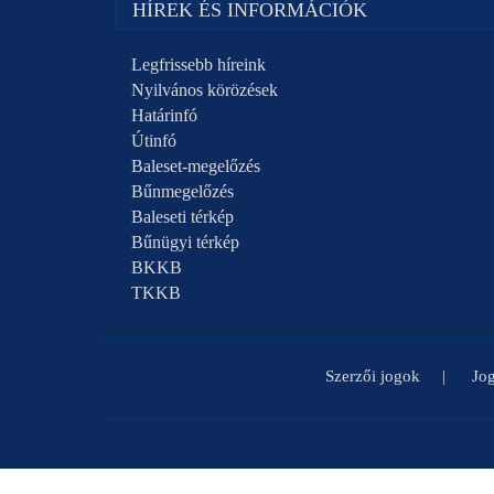
HÍREK ÉS INFORMÁCIÓK
Legfrissebb híreink
Nyilvános körözések
Határinfó
Útinfó
Baleset-megelőzés
Bűnmegelőzés
Baleseti térkép
Bűnügyi térkép
BKKB
TKKB
Szerzői jogok
Jog