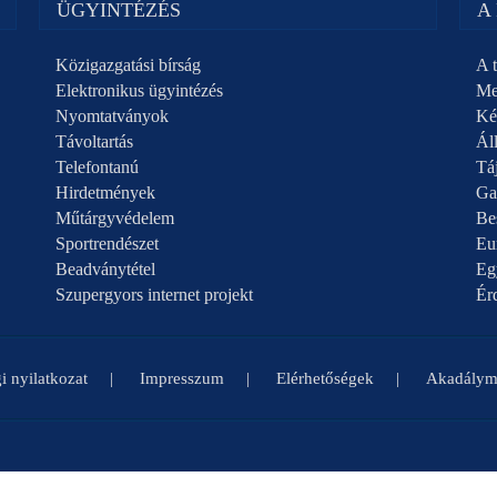
ÜGYINTÉZÉS
A
Közigazgatási bírság
A t
Elektronikus ügyintézés
Me
Nyomtatványok
Ké
Távoltartás
Áll
Telefontanú
Táj
Hirdetmények
Ga
Műtárgyvédelem
Be
Sportrendészet
Eu
Beadványtétel
Eg
Szupergyors internet projekt
Ér
i nyilatkozat
Impresszum
Elérhetőségek
Akadályme