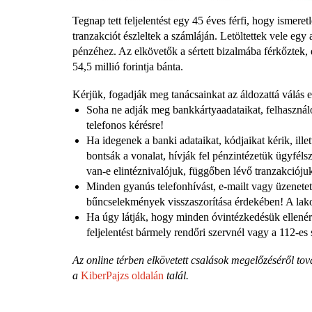
Tegnap tett feljelentést egy 45 éves férfi, hogy ismer
tranzakciót észleltek a számláján. Letöltettek vele egy
pénzéhez. Az elkövetők a sértett bizalmába férkőztek, 
54,5 millió forintja bánta.
Kérjük, fogadják meg tanácsainkat az áldozattá válás 
Soha ne adják meg bankkártyaadataikat, felhasználó
telefonos kérésre!
Ha idegenek a banki adataikat, kódjaikat kérik, ill
bontsák a vonalat, hívják fel pénzintézetük ügyfél
van-e elintéznivalójuk, függőben lévő tranzakcióju
Minden gyanús telefonhívást, e-mailt vagy üzenetet
bűncselekmények visszaszorítása érdekében! A lak
Ha úgy látják, hogy minden óvintézkedésük ellenér
feljelentést bármely rendőri szervnél vagy a 112-e
Az online térben elkövetett csalások megelőzéséről tov
a
KiberPajzs oldalán
talál.