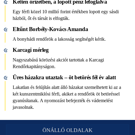
Ketten őrizetben, a lopott pénz lefoglalva
Egy férfi közel 10 millió forint értékben lopott egy sásdi
házból, őt és társát is elfogták.
Eltűnt Borbély-Kovács Amanda
A bonyhádi rendőrök a lakosság segítségét kérik.
Karcagi mérleg
Nagyszabású körözési akciót tartottak a Karcagi
Rendőrkapitányságon.
Üres házakra utaztak – öt betörés fél év alatt
Lakatlan és felújítás alatt álló házakat szemelhetett ki az a
két kunszentmiklósi férfi, akiket a rendőrök öt betöréssel
gyanúsítanak. A nyomozást befejezték és vádemelést
javasolnak.
ÖNÁLLÓ OLDALAK