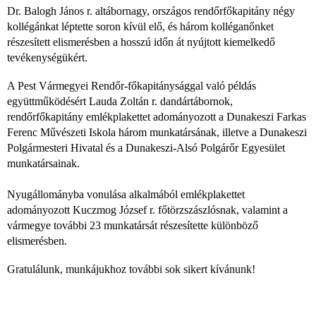
Dr. Balogh János r. altábornagy, országos rendőrfőkapitány négy
kollégánkat léptette soron kívül elő, és három kolléganőnket
részesített elismerésben a hosszú időn át nyújtott kiemelkedő
tevékenységükért.
A Pest Vármegyei Rendőr-főkapitánysággal való példás
együttműködésért Lauda Zoltán r. dandártábornok,
rendőrfőkapitány emlékplakettet adományozott a Dunakeszi Farkas
Ferenc Művészeti Iskola három munkatársának, illetve a Dunakeszi
Polgármesteri Hivatal és a Dunakeszi-Alsó Polgárőr Egyesület
munkatársainak.
Nyugállományba vonulása alkalmából emlékplakettet
adományozott Kuczmog József r. főtörzszászlósnak, valamint a
vármegye további 23 munkatársát részesítette különböző
elismerésben.
Gratulálunk, munkájukhoz további sok sikert kívánunk!