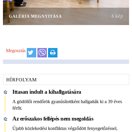
6 kép
GALÉRIA MEGNYITÁSA
Megosztás
HÍRFOLYAM
Ittasan indult a kihallgatására
A gödöllői rendőrök gyanúsítottként hallgatták ki a 39 éves
férfit.
Az erőszakos fellépés nem megoldás
Újabb közlekedési konfliktus végződött fenyegetőzéssel,