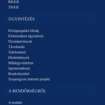
BKKB
TKKB
ÜGYINTÉZÉS
Közigazgatási bírság
Elektronikus ügyintézés
Nyomtatványok
Távoltartás
Telefontanú
Hirdetmények
Műtárgyvédelem
Sportrendészet
Beadványtétel
Szupergyors internet projekt
A RENDŐRSÉGRŐL
A testület