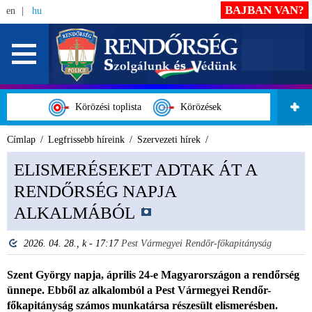
BAJBAN VAN?
en
hu
Körözési toplista
Körözések
Címlap
Legfrissebb híreink
Szervezeti hírek
ELISMERÉSEKET ADTAK ÁT A
RENDŐRSÉG NAPJA
ALKALMÁBÓL
2026. 04. 28., k - 17:17
Pest Vármegyei Rendőr-főkapitányság
Szent György napja, április 24-e Magyarországon a rendőrség
ünnepe. Ebből az alkalomból a Pest Vármegyei Rendőr-
főkapitányság számos munkatársa részesült elismerésben.