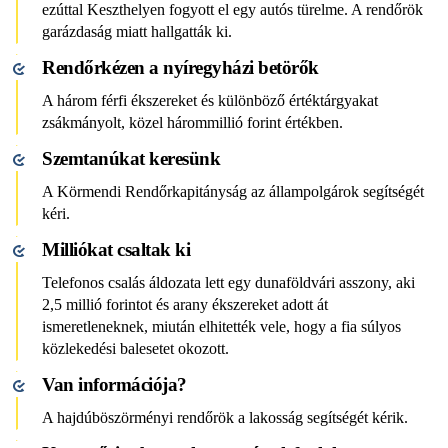
ezúttal Keszthelyen fogyott el egy autós türelme. A rendőrök
garázdaság miatt hallgatták ki.
Rendőrkézen a nyíregyházi betörők
A három férfi ékszereket és különböző értéktárgyakat
zsákmányolt, közel hárommillió forint értékben.
Szemtanúkat keresünk
A Körmendi Rendőrkapitányság az állampolgárok segítségét
kéri.
Milliókat csaltak ki
Telefonos csalás áldozata lett egy dunaföldvári asszony, aki
2,5 millió forintot és arany ékszereket adott át
ismeretleneknek, miután elhitették vele, hogy a fia súlyos
közlekedési balesetet okozott.
Van információja?
A hajdúböszörményi rendőrök a lakosság segítségét kérik.