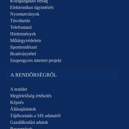
Közigazgatási bírság
Elektronikus ügyintézés
Nyomtatványok
Távoltartás
Telefontanú
Hirdetmények
Műtárgyvédelem
Sportrendészet
Beadványtétel
Szupergyors internet projekt
A RENDŐRSÉGRŐL
A testület
Megfelelőség értékelés
Képzés
Állásajánlatok
Tájékoztatás a SIS adatairól
Gazdálkodási adatok
Beszerzések