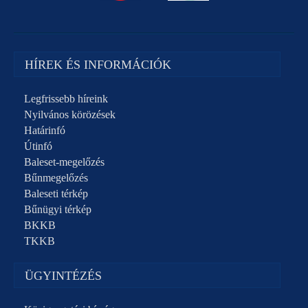
HÍREK ÉS INFORMÁCIÓK
Legfrissebb híreink
Nyilvános körözések
Határinfó
Útinfó
Baleset-megelőzés
Bűnmegelőzés
Baleseti térkép
Bűnügyi térkép
BKKB
TKKB
ÜGYINTÉZÉS