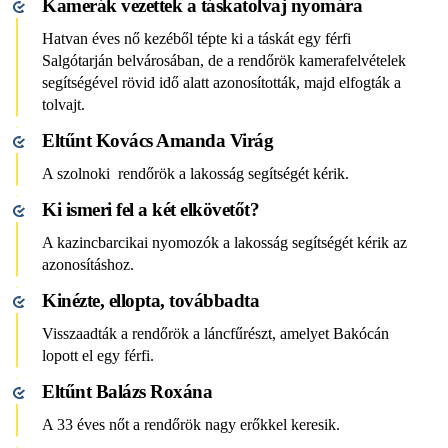
Kamerák vezettek a táskatolvaj nyomára
Hatvan éves nő kezéből tépte ki a táskát egy férfi
Salgótarján belvárosában, de a rendőrök kamerafelvételek
segítségével rövid idő alatt azonosították, majd elfogták a
tolvajt.
Eltűnt Kovács Amanda Virág
A szolnoki rendőrök a lakosság segítségét kérik.
Ki ismeri fel a két elkövetőt?
A kazincbarcikai nyomozók a lakosság segítségét kérik az
azonosításhoz.
Kinézte, ellopta, továbbadta
Visszaadták a rendőrök a láncfűrészt, amelyet Bakócán
lopott el egy férfi.
Eltűnt Balázs Roxána
A 33 éves nőt a rendőrök nagy erőkkel keresik.