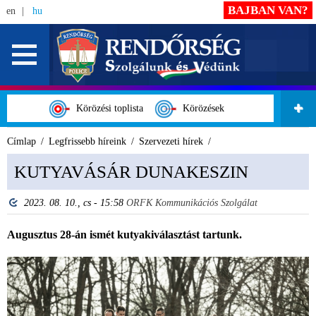
BAJBAN VAN?
en
hu
Körözési toplista
Körözések
Címlap
Legfrissebb híreink
Szervezeti hírek
KUTYAVÁSÁR DUNAKESZIN
2023. 08. 10., cs - 15:58
ORFK Kommunikációs Szolgálat
Augusztus 28-án ismét kutyakiválasztást tartunk.