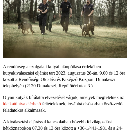
A rendőrség a szolgálati kutyái utánpótlása érdekében
kutyakiválasztási eljárást tart 2023. augusztus 28-án, 9.00 és 12 óra
között a Rendőrségi Oktatási és Kiképző Központ Dunakeszi
telephelyén (2120 Dunakeszi, Repülőtéri utca 3.).
Olyan kutyák bírálatra elvezetését várjuk, amelyek megfelelnek az
ide kattintva elérhető
feltételeknek, továbbá elsősorban őrző-védő
feladatokra alkalmasak.
A kiválasztási eljárással kapcsolatban bővebb felvilágosítást
hétköznapokon 07.30 és 13 óra között a +36-1/441-1981 és a 24-