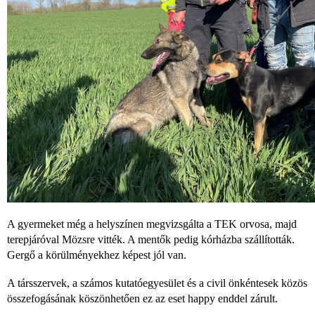
A gyermeket még a helyszínen megvizsgálta a TEK orvosa, majd
terepjáróval Mözsre vitték. A mentők pedig kórházba szállították.
Gergő a körülményekhez képest jól van.
A társszervek, a számos kutatóegyesület és a civil önkéntesek közös
összefogásának köszönhetően ez az eset happy enddel zárult.