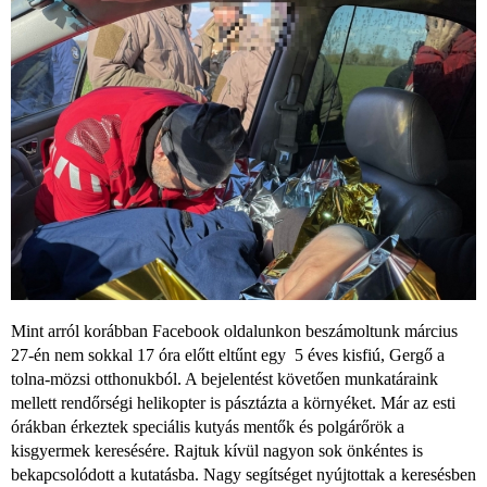
Mint arról korábban Facebook oldalunkon beszámoltunk március
27-én nem sokkal 17 óra előtt eltűnt egy 5 éves kisfiú, Gergő a
tolna-mözsi otthonukból. A bejelentést követően munkatáraink
mellett rendőrségi helikopter is pásztázta a környéket. Már az esti
órákban érkeztek speciális kutyás mentők és polgárőrök a
kisgyermek keresésére. Rajtuk kívül nagyon sok önkéntes is
bekapcsolódott a kutatásba. Nagy segítséget nyújtottak a keresésben