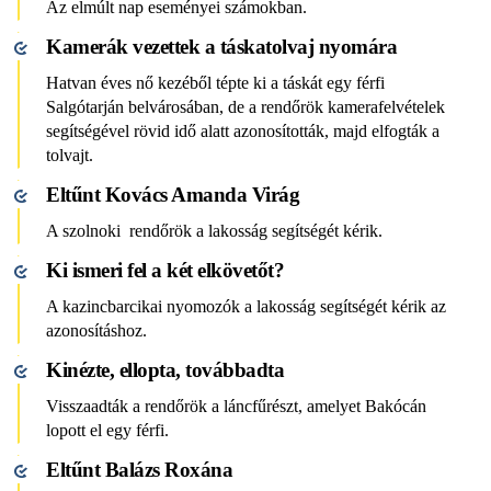
Az elmúlt nap eseményei számokban.
Kamerák vezettek a táskatolvaj nyomára
Hatvan éves nő kezéből tépte ki a táskát egy férfi
Salgótarján belvárosában, de a rendőrök kamerafelvételek
segítségével rövid idő alatt azonosították, majd elfogták a
tolvajt.
Eltűnt Kovács Amanda Virág
A szolnoki rendőrök a lakosság segítségét kérik.
Ki ismeri fel a két elkövetőt?
A kazincbarcikai nyomozók a lakosság segítségét kérik az
azonosításhoz.
Kinézte, ellopta, továbbadta
Visszaadták a rendőrök a láncfűrészt, amelyet Bakócán
lopott el egy férfi.
Eltűnt Balázs Roxána