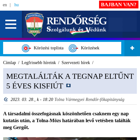
BAJBAN VAN?
en
hu
Körözési toplista
Körözések
Címlap
Legfrissebb híreink
Szervezeti hírek
MEGTALÁLTÁK A TEGNAP ELTŰNT
5 ÉVES KISFIÚT
2023. 03. 28., k - 18:20
Tolna Vármegyei Rendőr-főkapitányság
A társadalmi összefogásnak köszönhetően csaknem egy nap
kutatás után, a Tolna-Mözs határában levő vetésben találták
meg Gergőt.