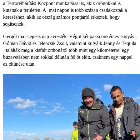
a Terrorelhárítási Központ munkatársai is, akik drónokkal is
kutattak a területen. A mai napon is több százan csatlakoztak a
kereséshez, akik az ország számos pontjáról érkeztek, hogy
segítsenek.
Gergőt ma is egész nap keresték. Végül két paksi önkéntes kutyás -
Góman Dávid és Jelencsik Zsolt, valamint kutyáik Jenny és Tequila
- találták meg a kisfiút otthonától több mint egy kilométerre, egy
búzavetésben nem sokkal délután fél öt előtt, csaknem egy nappal
az eltűnése után.