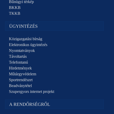
Bűnügyi térkép
BKKB
TKKB
ÜGYINTÉZÉS
Közigazgatási bírság
Elektronikus ügyintézés
Nyomtatványok
Távoltartás
Telefontanú
Hirdetmények
Műtárgyvédelem
Sportrendészet
Beadványtétel
Szupergyors internet projekt
A RENDŐRSÉGRŐL