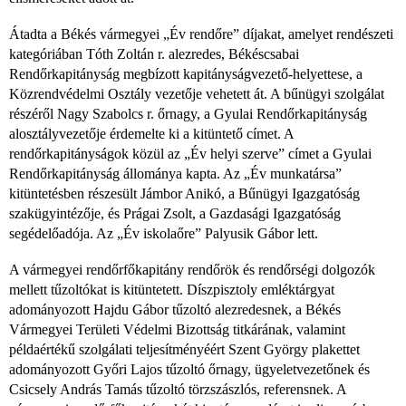
Átadta a Békés vármegyei „Év rendőre” díjakat, amelyet rendészeti
kategóriában Tóth Zoltán r. alezredes, Békéscsabai
Rendőrkapitányság megbízott kapitányságvezető-helyettese, a
Közrendvédelmi Osztály vezetője vehetett át. A bűnügyi szolgálat
részéről Nagy Szabolcs r. őrnagy, a Gyulai Rendőrkapitányság
alosztályvezetője érdemelte ki a kitüntető címet. A
rendőrkapitányságok közül az „Év helyi szerve” címet a Gyulai
Rendőrkapitányság állománya kapta. Az „Év munkatársa”
kitüntetésben részesült Jámbor Anikó, a Bűnügyi Igazgatóság
szakügyintézője, és Prágai Zsolt, a Gazdasági Igazgatóság
segédelőadója. Az „Év iskolaőre” Palyusik Gábor lett.
A vármegyei rendőrfőkapitány rendőrök és rendőrségi dolgozók
mellett tűzoltókat is kitüntetett. Díszpisztoly emléktárgyat
adományozott Hajdu Gábor tűzoltó alezredesnek, a Békés
Vármegyei Területi Védelmi Bizottság titkárának, valamint
példaértékű szolgálati teljesítményéért Szent György plakettet
adományozott Győri Lajos tűzoltó őrnagy, ügyeletvezetőnek és
Csicsely András Tamás tűzoltó törzszászlós, referensnek. A