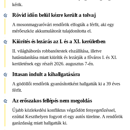
kérik.
Rövid időn belül kézre került a tolvaj
A mosonmagyaróvári rendőrök elfogták a férfit, aki egy
mérőeszköz akkumulátorát tulajdonította el.
Kiürítés és lezárás az I. és a XI. kerületben
II. világháborús robbanótestek elszállítása, illetve
hatástalanítása miatt kiürítik és lezárják a főváros I. és XI.
kerületének egy részét 2026. augusztus 7-én.
Ittasan indult a kihallgatására
A gödöllői rendőrök gyanúsítottként hallgatták ki a 39 éves
férfit.
Az erőszakos fellépés nem megoldás
Újabb közlekedési konfliktus végződött fenyegetőzéssel,
ezúttal Keszthelyen fogyott el egy autós türelme. A rendőrök
garázdaság miatt hallgatták ki.