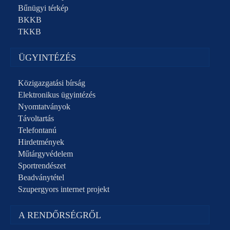
Bűnügyi térkép
BKKB
TKKB
ÜGYINTÉZÉS
Közigazgatási bírság
Elektronikus ügyintézés
Nyomtatványok
Távoltartás
Telefontanú
Hirdetmények
Műtárgyvédelem
Sportrendészet
Beadványtétel
Szupergyors internet projekt
A RENDŐRSÉGRŐL