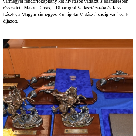
vármegyei rendőrfőkapitány két hivatásos vadászt is elismerésben
részesített, Makra Tamás, a Biharugrai Vadásztársaság és Kiss
László, a Magyarbánhegyes-Kunágotai Vadásztársaság vadásza lett
díjazott.