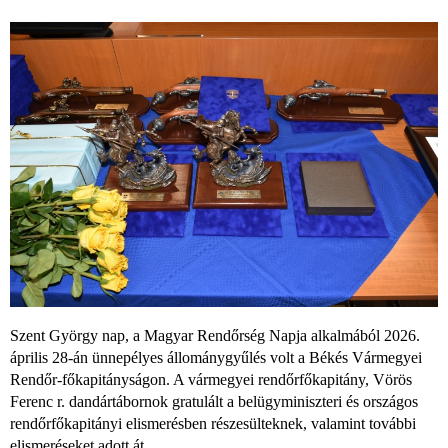
Szent György nap, a Magyar Rendőrség Napja alkalmából 2026.
április 28-án ünnepélyes állománygyűlés volt a Békés Vármegyei
Rendőr-főkapitányságon. A vármegyei rendőrfőkapitány, Vörös
Ferenc r. dandártábornok gratulált a belügyminiszteri és országos
rendőrfőkapitányi elismerésben részesülteknek, valamint további
elismeréseket adott át.