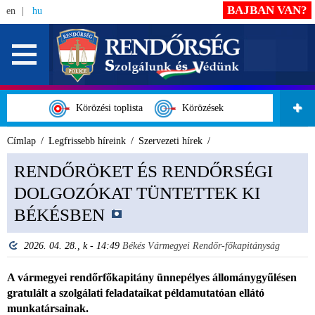
BAJBAN VAN?
en
hu
Körözési toplista
Körözések
Címlap
Legfrissebb híreink
Szervezeti hírek
RENDŐRÖKET ÉS RENDŐRSÉGI
DOLGOZÓKAT TÜNTETTEK KI
BÉKÉSBEN
2026. 04. 28., k - 14:49
Békés Vármegyei Rendőr-főkapitányság
A vármegyei rendőrfőkapitány ünnepélyes állománygyűlésen
gratulált a szolgálati feladataikat példamutatóan ellátó
munkatársainak.