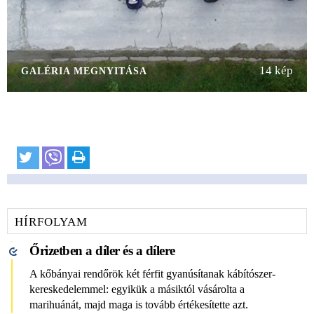
14 kép
GALÉRIA MEGNYITÁSA
HÍRFOLYAM
Őrizetben a díler és a dílere
A kőbányai rendőrök két férfit gyanúsítanak kábítószer-
kereskedelemmel: egyikük a másiktól vásárolta a
marihuánát, majd maga is tovább értékesítette azt.