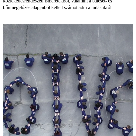
közlekedésrendészeti ismeretekből, valamint a baleset- és
bűnmegelőzés alapjaiból kellett számot adni a tudásukról.