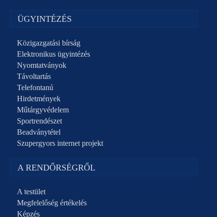
ÜGYINTÉZÉS
Közigazgatási bírság
Elektronikus ügyintézés
Nyomtatványok
Távoltartás
Telefontanú
Hirdetmények
Műtárgyvédelem
Sportrendészet
Beadványtétel
Szupergyors internet projekt
A RENDŐRSÉGRŐL
A testület
Megfelelőség értékelés
Képzés