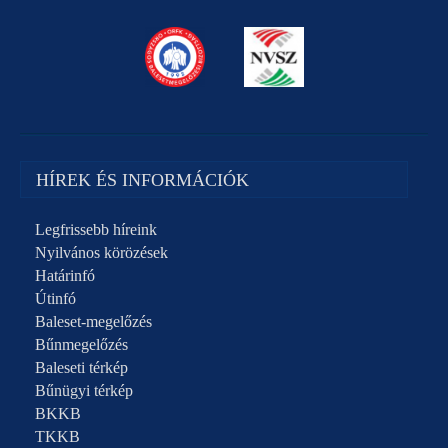
HÍREK ÉS INFORMÁCIÓK
Legfrissebb híreink
Nyilvános körözések
Határinfó
Útinfó
Baleset-megelőzés
Bűnmegelőzés
Baleseti térkép
Bűnügyi térkép
BKKB
TKKB