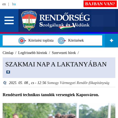
BAJBAN VAN?
en
hu
Körözési toplista
Körözések
Címlap
Legfrissebb híreink
Szervezeti hírek
SZAKMAI NAP A LAKTANYÁBAN
2025. 05. 08., cs - 12:56
Somogy Vármegyei Rendőr-főkapitányság
Rendészeti technikus tanulók versengtek Kaposváron.