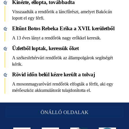
Kinézte, ellopta, továbbadta
Visszaadták a rendőrök a láncfűrészt, amelyet Bakócán
lopott el egy férfi.
Eltűnt Botos Rebeka Erika a XVII. kerületből
A 13 éves lányt a rendőrök nagy erőkkel keresik.
Üzletből loptak, keressük őket
A székesfehérvári rendőrök az állampolgárok segítségét
kérik.
Rövid időn belül kézre került a tolvaj
A mosonmagyaróvári rendőrök elfogták a férfit, aki egy
mérőeszköz akkumulátorát tulajdonította el.
ÖNÁLLÓ OLDALAK