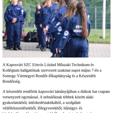
A Kaposvári SZC Eötvös Lóránd Műszaki Technikum és
Kollégium hallgatóinak szervezett szakmai napot május 7-én a
Somogy Vármegyei Rendőr-főkapitányság és a Készenléti
Rendőrség.
A készenléti rendőrök kaposvári laktányájában a diákok hat csapata
versenyzett egymással. A nebulóknak többek között alaki
gyakorlatokból, intézkedéstaktikából, a szolgálati
védőfelszerelésekből, lőfegyverekből, bűnügyi- és