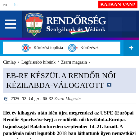
BAJBAN VAN?
en
hu
Körözési toplista
Körözések
Címlap
Legfrissebb híreink
Zsaru magazin
EB-RE KÉSZÜL A RENDŐR NŐI
KÉZILABDA-VÁLOGATOTT
2025. 02. 14., p - 08:32
Zsaru Magazin
Hét év kihagyás után idén újra megrendezi az USPE (Európai
Rendőr Sportszövetség) a rendőrök női kézilabda-Európa-
bajnokságát Balatonfüreden szeptember 14–21. között. A
pandémia miatt legutóbb 2018-ban láthattunk ilyen nemzetközi