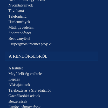
Nyomtatványok
Távoltartás
Telefontanú
Hirdetmények
Műtárgyvédelem
Sportrendészet
Beadványtétel
Szupergyors internet projekt
A RENDŐRSÉGRŐL
A testület
Megfelelőség értékelés
Képzés
Állásajánlatok
Tájékoztatás a SIS adatairól
Gazdálkodási adatok
Beszerzések
Európai támogatások