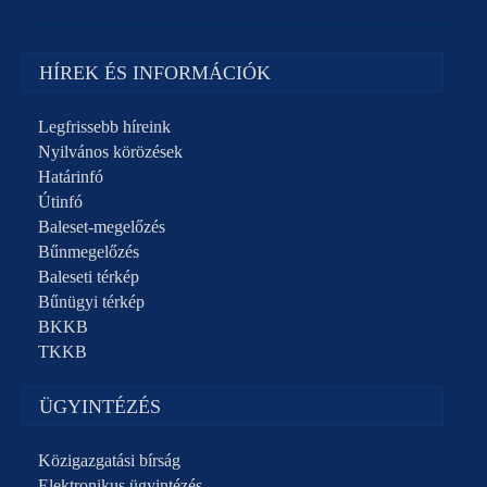
HÍREK ÉS INFORMÁCIÓK
Legfrissebb híreink
Nyilvános körözések
Határinfó
Útinfó
Baleset-megelőzés
Bűnmegelőzés
Baleseti térkép
Bűnügyi térkép
BKKB
TKKB
ÜGYINTÉZÉS
Közigazgatási bírság
Elektronikus ügyintézés