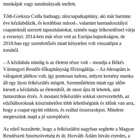
munkájuk vagy tanulmányaik mellett.
Tóth-Greksza Csilla hadnagy, társcsapatkapitány, aki már harminc
éve kézilabdázik, és korábban másod-, valamint harmadosztályú
csapatoknál szerzett tapasztalatokat, szintén nagy lelkesedéssel várja
a versenyt. 2014-ben már részt vett az Európa-bajnokságon, de
2018-ban egy szemfertőzés miatt kénytelen volt visszalépni a
tornától.
– A kézilabda mindig is az életem része volt – mondja a Békés
Vármegyei Rendőr-főkapitányság fővizsgálója. – Az édesapám is
válogatott játékos volt, így pontosan tudom, milyen kemény munka
áll egy ilyen felkészülés mögött. Szemműtéteim miatt egy időre
kiesett a kézilabda az életemből, de most újra itt lehetek, ami
fantasztikus érzés. A mostani felkészülés sokkal szervezettebb, az
edzőtáboroknak köszönhetően több lehetőségünk és időnk van arra,
hogy a csapat együtt eddzen, és ezáltal összeszokjon. Mindent
megteszünk majd a jó szereplésért.
Az edző hozzátette, hogy a felkészülést nagyban segítette a Magyar
Rendészeti Sportszövetség és dr. Horváth Ádám István ezredes, a