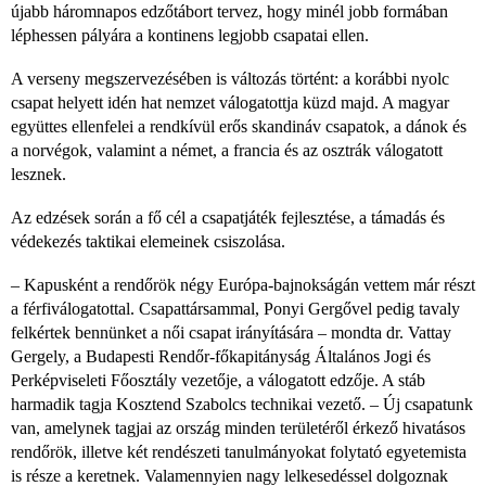
újabb háromnapos edzőtábort tervez, hogy minél jobb formában
léphessen pályára a kontinens legjobb csapatai ellen.
A verseny megszervezésében is változás történt: a korábbi nyolc
csapat helyett idén hat nemzet válogatottja küzd majd. A magyar
együttes ellenfelei a rendkívül erős skandináv csapatok, a dánok és
a norvégok, valamint a német, a francia és az osztrák válogatott
lesznek.
Az edzések során a fő cél a csapatjáték fejlesztése, a támadás és
védekezés taktikai elemeinek csiszolása.
– Kapusként a rendőrök négy Európa-bajnokságán vettem már részt
a férfiválogatottal. Csapattársammal, Ponyi Gergővel pedig tavaly
felkértek bennünket a női csapat irányítására – mondta dr. Vattay
Gergely, a Budapesti Rendőr-főkapitányság Általános Jogi és
Perképviseleti Főosztály vezetője, a válogatott edzője. A stáb
harmadik tagja Kosztend Szabolcs technikai vezető. – Új csapatunk
van, amelynek tagjai az ország minden területéről érkező hivatásos
rendőrök, illetve két rendészeti tanulmányokat folytató egyetemista
is része a keretnek. Valamennyien nagy lelkesedéssel dolgoznak