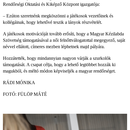
Rendőrségi Oktatási és Kiképző Központ igazgatója:
– Ezúton szeretnénk megköszönni a játékosok vezetőinek és
kollégáinak, hogy lehetővé teszik a lányok részvételét.
A játékosok motivációját tovább erősíti, hogy a Magyar Kézilabda
Szövetség támogatásával a női felnőttválogatottal megegyező, saját
névvel ellátott, címeres mezben léphetnek majd pályára.
Hozzátették, hogy mindannyian nagyon várják a szurkolók
támogatását. A csapat célja, hogy a lehető legtöbbet hozzák ki
magukból, és méltó módon képviseljék a magyar rendőrséget.
RÁDI MÓNIKA
FOTÓ: FÜLÖP MÁTÉ