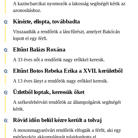
A kazincbarcikai nyomozók a lakosság segítségét kérik az
azonosításhoz.
Kinézte, ellopta, továbbadta
Visszaadták a rendőrök a láncfűrészt, amelyet Bakócán
lopott el egy férfi.
Eltűnt Balázs Roxána
A 33 éves nőt a rendőrök nagy erőkkel keresik.
Eltűnt Botos Rebeka Erika a XVII. kerületből
A 13 éves lányt a rendőrök nagy erőkkel keresik.
Üzletből loptak, keressük őket
A székesfehérvári rendőrök az állampolgárok segítségét
kérik.
Rövid időn belül kézre került a tolvaj
A mosonmagyaróvári rendőrök elfogták a férfit, aki egy
mérőeszköz akkumulátorát tulajdonította el.