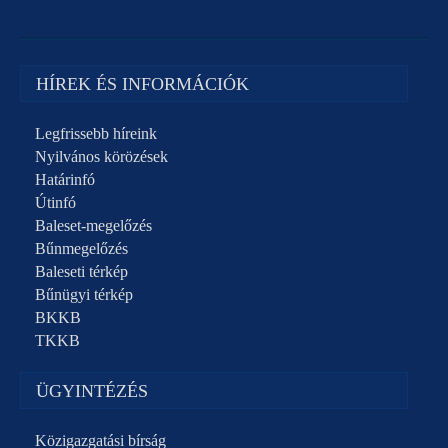
HÍREK ÉS INFORMÁCIÓK
Legfrissebb híreink
Nyilvános körözések
Határinfó
Útinfó
Baleset-megelőzés
Bűnmegelőzés
Baleseti térkép
Bűnügyi térkép
BKKB
TKKB
ÜGYINTÉZÉS
Közigazgatási bírság