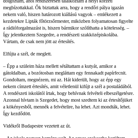
dolgoztam, ahol rendszeresen találkoztam a helyi körzeti
megbízottakkal. Ők biztattak arra, hogy a rendőri pálya igazán
nekem való, hiszen határozott kiállású vagyok – emlékezett a
kezdetekre Lipták főtörzsőrmester, miközben folyamatosan figyelte
a rádióforgalmazást is, hiszen bármikor szólíthatta a kötelesség. –
Így jelentkeztem Szegedre, a rendészeti szakközépiskolába.
Vártam, de csak nem jött az értesítés.
Elfújta a szél, de meglett.
– Épp a szüleim háza mellett sétáltattam a kutyát, amikor a
gátoldalban, a bozótosban megláttam egy fennakadt papírfecnit.
Gondoltam, megnézem, mi az. Hát kiderült, hogy az épp egy
nekem címzett értesítés, amit véletlenül kifújt a szél a postaládából.
A rendészeti iskolától írtak, hogy behívnak felvételi elbeszélgetésre.
Azonnal hívtam is Szegedet, hogy most szedtem ki az értesítőjüket
a kökényesből, mennék a felvételire, ha lehet. Azt mondták, lehet.
Így kezdődött.
Vidékről Budapestre vezetett az út.