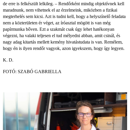
de erre is felkészült lelkileg. – Rendőrként mindig objektívnek kell
maradnunk, nem vihetnek el az érzelmeink, miközben a fizikai
megterhelés sem kicsi. Azt is tudni kell, hogy a helyszínelő feladata
nem a közterületen ér véget, az íróasztal mögött is van még
papírmunka bőven. Ezt a szakmát csak úgy lehet hatékonyan
végezni, ha valaki teljesen el tud mélyedni abban, amit csinál, és
nagy adag kitartás mellett kemény hivatástudata is van. Remélem,
hogy én is ilyen rendőr vagyok, azon igyekszem, hogy így legyen.
K. D.
FOTÓ: SZABÓ GABRIELLA