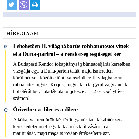
HÍRFOLYAM
Feltehetően II. világháborús robbanótestet vittek
el a Duna-partról – a rendőrség segítséget kér
A Budapesti Rendőr-főkapitányság büntetőeljárás keretében
vizsgálja egy, a Duna-parton talált, majd ismeretlen
körülmények között eltűnt, valószínűleg II. világháborús
robbanótest ügyét. Kérjük, hogy aki a tárgyról vagy annak
hollétéről tud, haladéktalanul jelezze a 112-es segélyhívó
számon!
Őrizetben a díler és a dílere
A kőbányai rendőrök két férfit gyanúsítanak kábítószer-
kereskedelemmel: egyikük a másiktól vásárolta a
marihuánát, majd maga is tovább értékesítette azt.