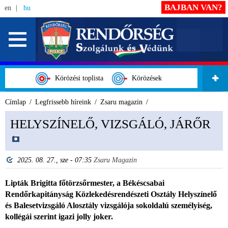
BAJBAN VAN?
en
hu
Körözési toplista
Körözések
Címlap
Legfrissebb híreink
Zsaru magazin
HELYSZÍNELŐ, VIZSGÁLÓ, JÁRŐR
2025. 08. 27., sze - 07:35
Zsaru Magazin
Lipták Brigitta főtörzsőrmester, a Békéscsabai
Rendőrkapitányság Közlekedésrendészeti Osztály Helyszínelő
és Balesetvizsgáló Alosztály vizsgálója sokoldalú személyiség,
kollégái szerint igazi jolly joker.