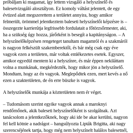
próbáljam ki magamat, így lettem vizsgáló a helyszínelő és
balesetvizsgáló alosztályon. Ez komoly váltást jelentett, de egy
évtized alatt megszerettem a területet annyira, hogy amikor
felmerült, örömmel jelentkeztem baleseti helyszínelői képzésre is –
összegezte karrierútja legfrissebb fordulatait a főtörzsőrmester, aki,
ha a szükség úgy hozza, járőrként is besegít a kapitányságon. – A
helyszínelőképzésen rengeteget tanultam magamról és a szakmáról
is nagyon felkészült szakemberektől, és bár még csak egy éve
vagyok ezen a területen, már voltak emlékezetes esetek. Egyszer,
amikor egyedül mentem ki a helyszínre, és már éppen nekiláttam
volna a munkának, megkérdezték, hogy mikor jön a helyszínelő.
Mondtam, hogy az én vagyok. Meglepődtek ezen, mert kevés a nő
ezen a szakterületen, de én erre büszke is vagyok.
A helyszínelők munkája a közterületen nem ér véget.
– Tudomásom szerint egyike vagyok annak a maroknyi
rendőrnőnek, akik baleseti helyszínelőként is szolgálnak. Azt
tanácsolom a jelentkezőknek, hogy aki ide be akar kerülni, nagyon
fel kell kötnie a nadrágot – hangsúlyozta Lipták Brigitta, aki nagy
szerencséjének tartja, hogy még nem helyszínelt halálos balesetnél,