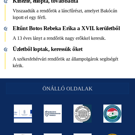
Kinézte, ellopta, továbbadta
Visszaadták a rendőrök a láncfűrészt, amelyet Bakócán
lopott el egy férfi.
Eltűnt Botos Rebeka Erika a XVII. kerületből
A 13 éves lányt a rendőrök nagy erőkkel keresik.
Üzletből loptak, keressük őket
A székesfehérvári rendőrök az állampolgárok segítségét
kérik.
ÖNÁLLÓ OLDALAK