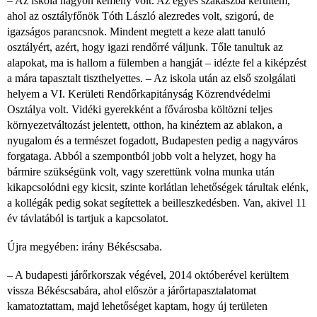
– Az iskola nagyon kemény volt. Az egyes szakaszba kerültem,
ahol az osztályfőnök Tóth László alezredes volt, szigorú, de
igazságos parancsnok. Mindent megtett a keze alatt tanuló
osztályért, azért, hogy igazi rendőrré váljunk. Tőle tanultuk az
alapokat, ma is hallom a fülemben a hangját – idézte fel a kiképzést
a mára tapasztalt tiszthelyettes. – Az iskola után az első szolgálati
helyem a VI. Kerületi Rendőrkapitányság Közrendvédelmi
Osztálya volt. Vidéki gyerekként a fővárosba költözni teljes
környezetváltozást jelentett, otthon, ha kinéztem az ablakon, a
nyugalom és a természet fogadott, Budapesten pedig a nagyváros
forgataga. Abból a szempontból jobb volt a helyzet, hogy ha
bármire szükségünk volt, vagy szerettünk volna munka után
kikapcsolódni egy kicsit, szinte korlátlan lehetőségek tárultak elénk,
a kollégák pedig sokat segítettek a beilleszkedésben. Van, akivel 11
év távlatából is tartjuk a kapcsolatot.
Újra megyében: irány Békéscsaba.
– A budapesti járőrkorszak végével, 2014 októberével kerültem
vissza Békéscsabára, ahol először a járőrtapasztalatomat
kamatoztattam, majd lehetőséget kaptam, hogy új területen