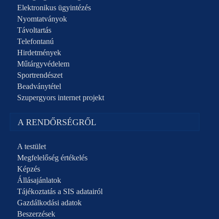
Elektronikus ügyintézés
Nyomtatványok
Távoltartás
Telefontanú
Hirdetmények
Műtárgyvédelem
Sportrendészet
Beadványtétel
Szupergyors internet projekt
A RENDŐRSÉGRŐL
A testület
Megfelelőség értékelés
Képzés
Állásajánlatok
Tájékoztatás a SIS adatairól
Gazdálkodási adatok
Beszerzések