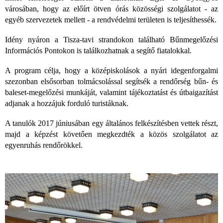
városában, hogy az előírt ötven órás közösségi szolgálatot - az
egyéb szervezetek mellett - a rendvédelmi területen is teljesíthessék.
Idény nyáron a Tisza-tavi strandokon található Bűnmegelőzési
Információs Pontokon is találkozhatnak a segítő fiatalokkal.
A program célja, hogy a középiskolások a nyári idegenforgalmi
szezonban elsősorban tolmácsolással segítsék a rendőrség bűn- és
baleset-megelőzési munkáját, valamint tájékoztatást és útbaigazítást
adjanak a hozzájuk forduló turistáknak.
A tanulók 2017 júniusában egy általános felkészítésben vettek részt,
majd a képzést követően megkezdték a közös szolgálatot az
egyenruhás rendőrökkel.