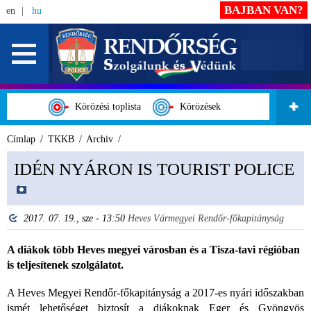
BAJBAN VAN?
en
hu
Körözési toplista
Körözések
Címlap
TKKB
Archiv
IDÉN NYÁRON IS TOURIST POLICE
2017. 07. 19., sze - 13:50
Heves Vármegyei Rendőr-főkapitányság
A diákok több Heves megyei városban és a Tisza-tavi régióban
is teljesítenek szolgálatot.
A Heves Megyei Rendőr-főkapitányság a 2017-es nyári időszakban
ismét lehetőséget biztosít a diákoknak Eger és Gyöngyös