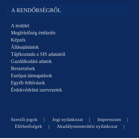
A RENDŐRSÉGRŐL
A testület
Megfelelőség értékelés
Képzés
Állásajánlatok
Tájékoztatás a SIS adatairól
Gazdálkodási adatok
Beszerzések
Európai támogatások
Egyéb felhívások
Érdekvédelmi szervezetek
Szerzői jogok
Jogi nyilatkozat
Impresszum
Elérhetőségek
Akadálymentesítési nyilatkozat