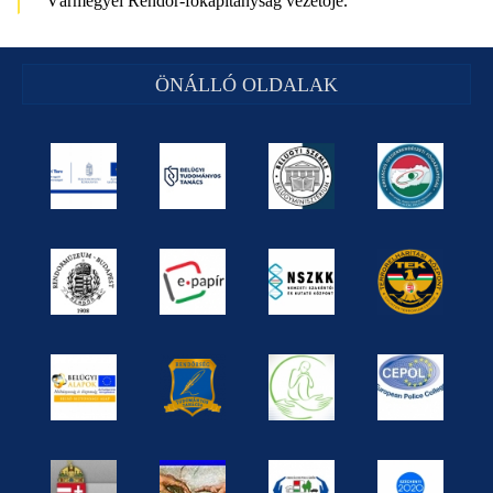
Vármegyei Rendőr-főkapitányság vezetője.
ÖNÁLLÓ OLDALAK