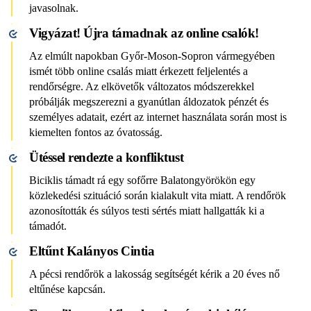
javasolnak.
Vigyázat! Újra támadnak az online csalók!
Az elmúlt napokban Győr-Moson-Sopron vármegyében
ismét több online csalás miatt érkezett feljelentés a
rendőrségre. Az elkövetők változatos módszerekkel
próbálják megszerezni a gyanútlan áldozatok pénzét és
személyes adatait, ezért az internet használata során most is
kiemelten fontos az óvatosság.
Ütéssel rendezte a konfliktust
Biciklis támadt rá egy sofőrre Balatongyörökön egy
közlekedési szituáció során kialakult vita miatt. A rendőrök
azonosították és súlyos testi sértés miatt hallgatták ki a
támadót.
Eltűnt Kalányos Cintia
A pécsi rendőrök a lakosság segítségét kérik a 20 éves nő
eltűnése kapcsán.