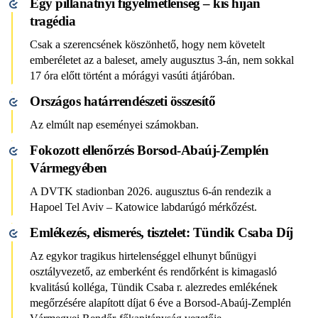
Egy pillanatnyi figyelmetlenség – kis híján
tragédia
Csak a szerencsének köszönhető, hogy nem követelt
emberéletet az a baleset, amely augusztus 3-án, nem sokkal
17 óra előtt történt a mórágyi vasúti átjáróban.
Országos határrendészeti összesítő
Az elmúlt nap eseményei számokban.
Fokozott ellenőrzés Borsod-Abaúj-Zemplén
Vármegyében
A DVTK stadionban 2026. augusztus 6-án rendezik a
Hapoel Tel Aviv – Katowice labdarúgó mérkőzést.
Emlékezés, elismerés, tisztelet: Tündik Csaba Díj
Az egykor tragikus hirtelenséggel elhunyt bűnügyi
osztályvezető, az emberként és rendőrként is kimagasló
kvalitású kolléga, Tündik Csaba r. alezredes emlékének
megőrzésére alapított díjat 6 éve a Borsod-Abaúj-Zemplén