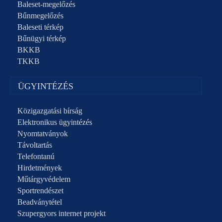
Baleset-megelőzés
Bűnmegelőzés
Baleseti térkép
Bűnügyi térkép
BKKB
TKKB
ÜGYINTÉZÉS
Közigazgatási bírság
Elektronikus ügyintézés
Nyomtatványok
Távoltartás
Telefontanú
Hirdetmények
Műtárgyvédelem
Sportrendészet
Beadványtétel
Szupergyors internet projekt