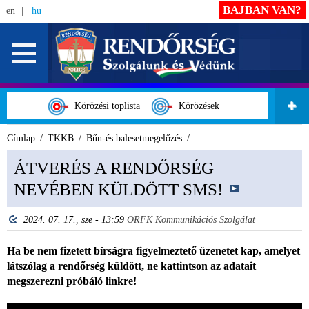
BAJBAN VAN?
en
hu
Körözési toplista
Körözések
Címlap
TKKB
Bűn-és balesetmegelőzés
ÁTVERÉS A RENDŐRSÉG
NEVÉBEN KÜLDÖTT SMS!
2024. 07. 17., sze - 13:59
ORFK Kommunikációs Szolgálat
Ha be nem fizetett bírságra figyelmeztető üzenetet kap, amelyet
látszólag a rendőrség küldött, ne kattintson az adatait
megszerezni próbáló linkre!