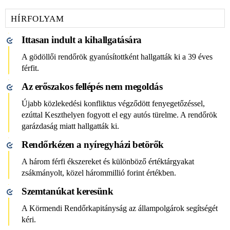
HÍRFOLYAM
Ittasan indult a kihallgatására
A gödöllői rendőrök gyanúsítottként hallgatták ki a 39 éves
férfit.
Az erőszakos fellépés nem megoldás
Újabb közlekedési konfliktus végződött fenyegetőzéssel,
ezúttal Keszthelyen fogyott el egy autós türelme. A rendőrök
garázdaság miatt hallgatták ki.
Rendőrkézen a nyíregyházi betörők
A három férfi ékszereket és különböző értéktárgyakat
zsákmányolt, közel hárommillió forint értékben.
Szemtanúkat keresünk
A Körmendi Rendőrkapitányság az állampolgárok segítségét
kéri.