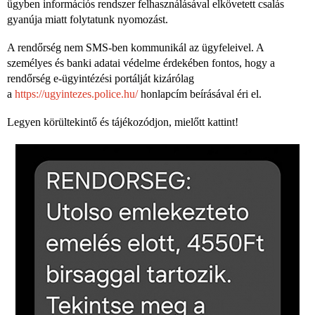
ügyben információs rendszer felhasználásával elkövetett csalás
gyanúja miatt folytatunk nyomozást.
A rendőrség nem SMS-ben kommunikál az ügyfeleivel. A
személyes és banki adatai védelme érdekében fontos, hogy a
rendőrség e-ügyintézési portálját kizárólag
a
https://ugyintezes.police.hu/
honlapcím beírásával éri el.
Legyen körültekintő és tájékozódjon, mielőtt kattint!