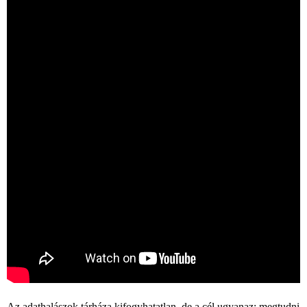
Az adathalászok tárháza kifogyhatatlan, de a cél ugyanaz: megtudni