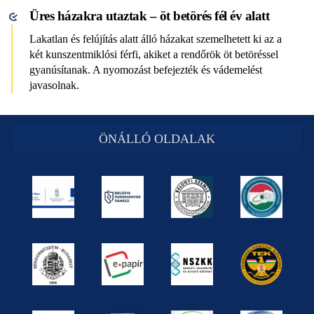
Üres házakra utaztak – öt betörés fél év alatt
Lakatlan és felújítás alatt álló házakat szemelhetett ki az a
két kunszentmiklósi férfi, akiket a rendőrök öt betöréssel
gyanúsítanak. A nyomozást befejezték és vádemelést
javasolnak.
ÖNÁLLÓ OLDALAK