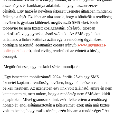
a személyes és bankkártya adatainkat anyagi haszonszerzés
céljából. Egy hatóság nevében érkezett üzenetre általában mindenki
felkapja a fejét. Ez lehet az oka annak, hogy a bűnözők a rendőrség
nevében is gyakran küldenek megtévesztő SMS-eket. Ezek
többnyire be nem fizetett közigazgatási bírságról, tilosban
parkolásról vagy gyorshajtásról szólnak. Az SMS egy linket
tartalmaz, a linkre kattintva aztán egy, a rendőrség ügyintézési
portáljára hasonlító, adathalász oldalra irányít (
www.ugyintezes-
policeportal.com
), ahol elvileg rendezheti az érintett a bírság
összegét.
Megtörtént eset, egy miskolci sértett mondja el:
„Egy ismeretlen mobilszámról 2024. április 25-én egy SMS
üzenetet kaptam a rendőrség nevében, hogy büntetésem van, amit
be kell fizetnem. Az üzenetben egy link volt található, amire én nem
kattintottam rá, mert tudom, hogy a rendőrség nem SMS-ben küldi
a papírokat. Mivel gyanúsnak tűnt, ezért felkerestem a rendőrség
honlapját, ahol alátámasztották a kételyeimet, ezek után már biztos
voltam benne, hogy csalás történt, ezért hívtam a rendőrséget.” Az