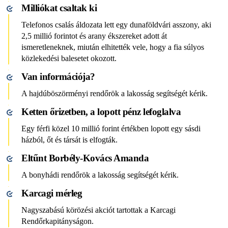
Milliókat csaltak ki
Telefonos csalás áldozata lett egy dunaföldvári asszony, aki
2,5 millió forintot és arany ékszereket adott át
ismeretleneknek, miután elhitették vele, hogy a fia súlyos
közlekedési balesetet okozott.
Van információja?
A hajdúböszörményi rendőrök a lakosság segítségét kérik.
Ketten őrizetben, a lopott pénz lefoglalva
Egy férfi közel 10 millió forint értékben lopott egy sásdi
házból, őt és társát is elfogták.
Eltűnt Borbély-Kovács Amanda
A bonyhádi rendőrök a lakosság segítségét kérik.
Karcagi mérleg
Nagyszabású körözési akciót tartottak a Karcagi
Rendőrkapitányságon.